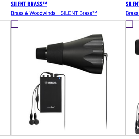
SILENT BRASS™
SILEN
Brass & Woodwinds｜SILENT Brass™
Bras