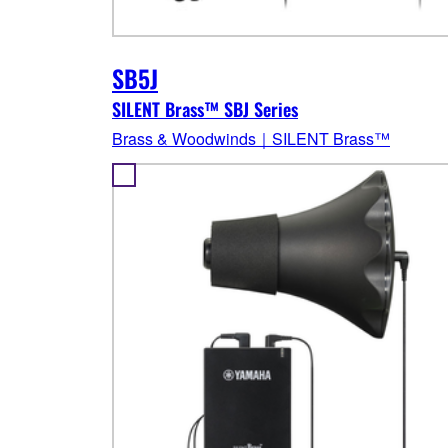
SB5J
SILENT Brass™ SBJ Series
Brass & Woodwinds｜SILENT Brass™