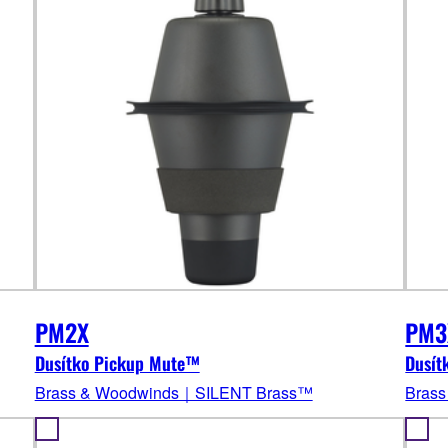
PM2X
PM3
Dusítko Pickup Mute™
Dusít
Brass & Woodwinds｜SILENT Brass™
Bras