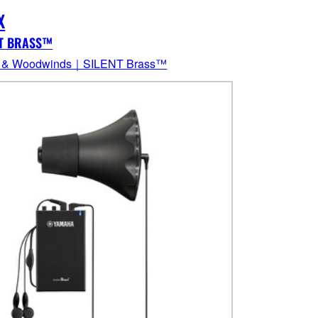
X
NT BRASS™
s & Woodwinds｜SILENT Brass™