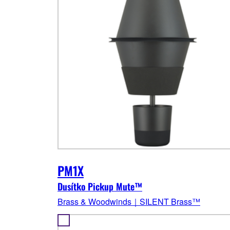
PM1X
Dusítko Pickup Mute™
Brass & Woodwinds｜SILENT Brass™