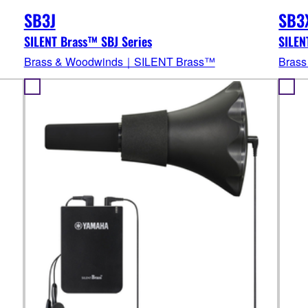
SB3J
SB3
SILENT Brass™ SBJ Series
SILE
Brass & Woodwinds｜SILENT Brass™
Bras