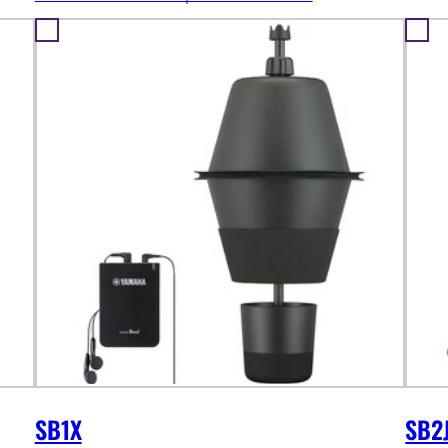
SB1X
SB2