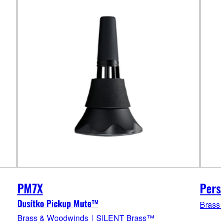
PM7X
Pers
Dusítko Pickup Mute™
Bras
Brass & Woodwinds｜SILENT Brass™