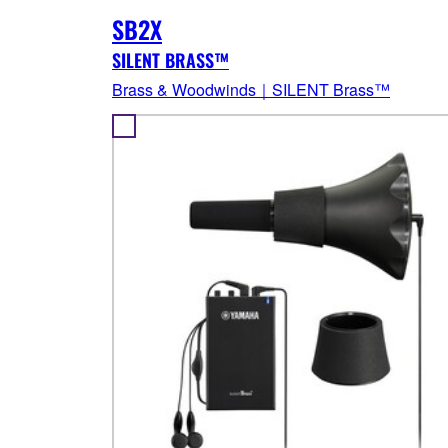
SB2X
SILENT BRASS™
Brass & Woodwinds｜SILENT Brass™