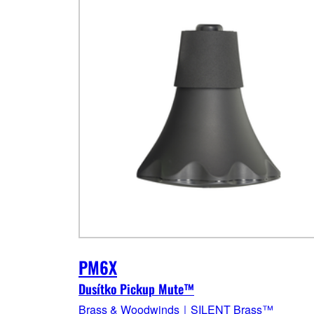
PM6X
Dusítko Pickup Mute™
Brass & Woodwinds｜SILENT Brass™