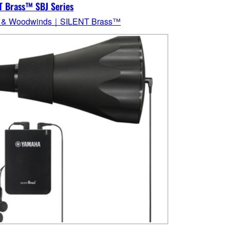
T Brass™ SBJ Series
s & Woodwinds｜SILENT Brass™