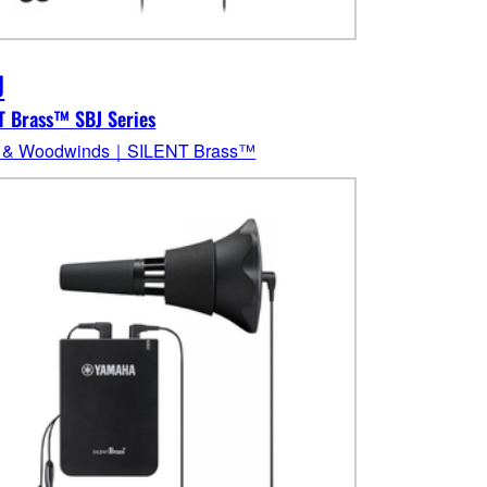
J
T Brass™ SBJ Series
s & Woodwinds｜SILENT Brass™