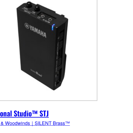
onal Studio™ STJ
s & Woodwinds｜SILENT Brass™