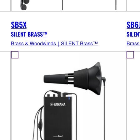
SB5X
SB6
SILENT BRASS™
SILEN
Brass & Woodwinds｜SILENT Brass™
Bras