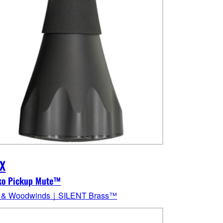
X
ko Pickup Mute™
s & Woodwinds｜SILENT Brass™