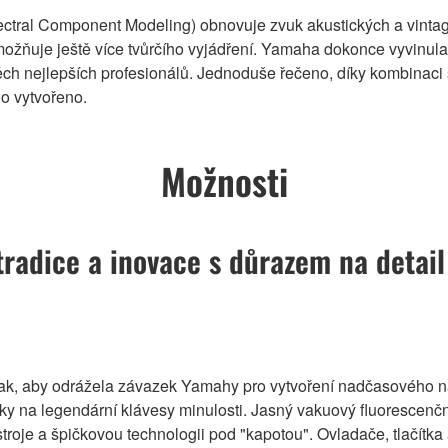
ral Component Modeling) obnovuje zvuk akustických a vintage e
umožňuje ještě více tvůrčího vyjádření. Yamaha dokonce vyvinul
h nejlepších profesionálů. Jednoduše řečeno, díky kombinaci 
o vytvořeno.
Možnosti
tradice a inovace s důrazem na detail
tak, aby odrážela závazek Yamahy pro vytvoření nadčasového ná
 na legendární klávesy minulosti. Jasný vakuový fluorescenční d
oje a špičkovou technologii pod "kapotou". Ovladače, tlačítka a