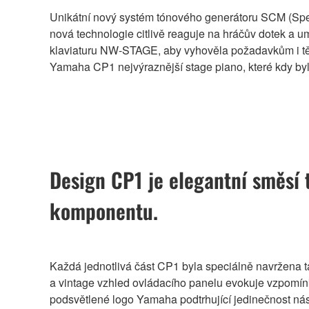
Unikátní nový systém tónového generátoru SCM (Spect
nová technologie citlivě reaguje na hráčův dotek a 
klaviaturu NW-STAGE, aby vyhověla požadavkům i těc
Yamaha CP1 nejvýraznější stage piano, které kdy byl
Design CP1 je elegantní směsí 
komponentu.
Každá jednotlivá část CP1 byla speciálně navržena 
a vintage vzhled ovládacího panelu evokuje vzpomínky
podsvětlené logo Yamaha podtrhující jedinečnost nástr