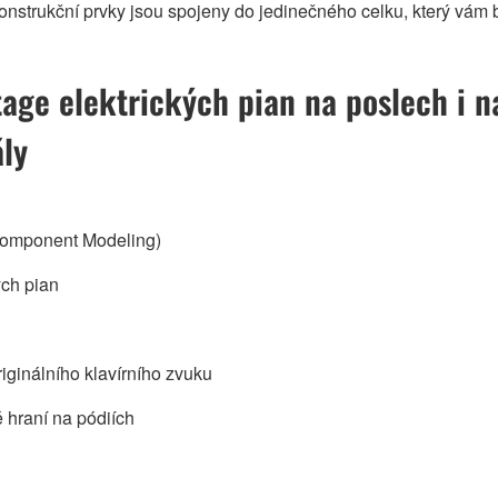
 konstrukční prvky jsou spojeny do jedinečného celku, který vá
tage elektrických pian na poslech i n
ly
Component Modeling)
ých pian
iginálního klavírního zvuku
 hraní na pódiích