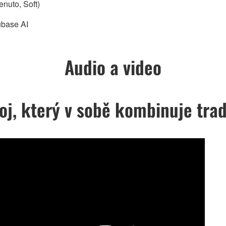
enuto, Soft)
ubase AI
Audio a video
j, který v sobě kombinuje tradi