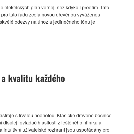
lektrických pian věrněji než kdykoli předtím. Tato
a pro tuto řadu zcela novou dřevěnou vyváženou
skvělé odezvy na úhoz a jedinečného tónu je
 a kvalitu každého
stroje s trvalou hodnotou. Klasické dřevěné bočnice
isplej, ovladač hlasitosti z leštěného hliníku a
 intuitivní uživatelské rozhraní jsou uspořádány pro