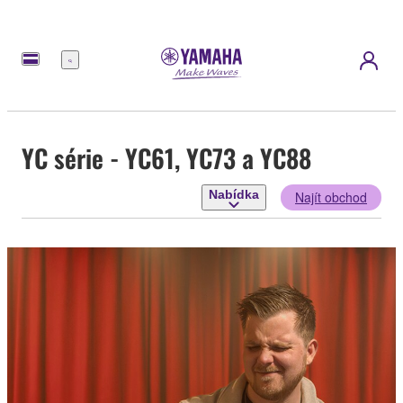
Nabídka
YC série - YC61, YC73 a YC88
Nabídka
Najít obchod