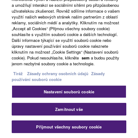
a umožňují interakci se sociálními sítěmi pro přizpůsobenou
uživatelskou zkušenost. Rovněž sdílíme informace o vašem
využití našich webových stránek našim partnerům z oblastí
reklamy, sociálních médií a analytiky. Kliknutím na možnost
„Accept all Cookies“ (Přijmou všechny soubory cookie)
souhlasíte s využitím souborů cookie a dalších technologií.
Možnosti
Další informace týkající se využití souborů cookie nebo
úpravy nastavení používání souborů cookie naleznete
kliknutím na možnost „Cookie Settings“ (Nastavení souborů
cookie). Pokud nesouhlasíte, klikněte
sem
a budou použity
jenom nezbytné soubory cookie a technologie.
ZVUK
Tiráž
Zásady ochrany osobních údajů
Zásady
používání souborů cookie
Nastavení souborů cookie
Prémiová akustická křídla Yamaha
Zamítnout vše
Přijmout všechny soubory cookie