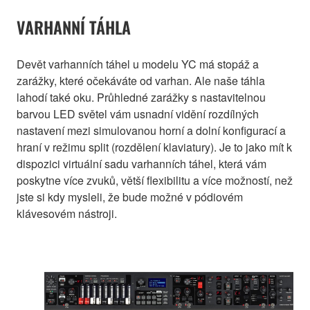
VARHANNÍ TÁHLA
Devět varhanních táhel u modelu YC má stopáž a
zarážky, které očekáváte od varhan. Ale naše táhla
lahodí také oku. Průhledné zarážky s nastavitelnou
barvou LED světel vám usnadní vidění rozdílných
nastavení mezi simulovanou horní a dolní konfigurací a
hraní v režimu split (rozdělení klaviatury). Je to jako mít k
dispozici virtuální sadu varhanních táhel, která vám
poskytne více zvuků, větší flexibilitu a více možností, než
jste si kdy mysleli, že bude možné v pódiovém
klávesovém nástroji.