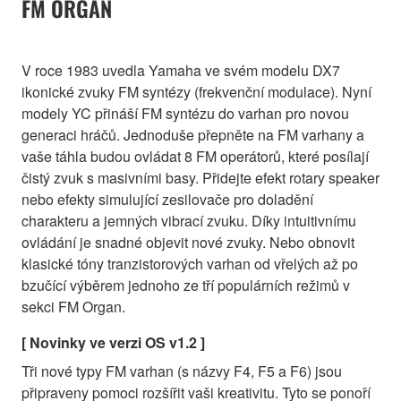
FM ORGAN
V roce 1983 uvedla Yamaha ve svém modelu DX7
ikonické zvuky FM syntézy (frekvenční modulace). Nyní
modely YC přináší FM syntézu do varhan pro novou
generaci hráčů. Jednoduše přepněte na FM varhany a
vaše táhla budou ovládat 8 FM operátorů, které posílají
čistý zvuk s masivními basy. Přidejte efekt rotary speaker
nebo efekty simulující zesilovače pro doladění
charakteru a jemných vibrací zvuku. Díky intuitivnímu
ovládání je snadné objevit nové zvuky. Nebo obnovit
klasické tóny tranzistorových varhan od vřelých až po
bzučící výběrem jednoho ze tří populárních režimů v
sekci FM Organ.
[ Novinky ve verzi OS v1.2 ]
Tři nové typy FM varhan (s názvy F4, F5 a F6) jsou
připraveny pomoci rozšířit vaši kreativitu. Tyto se ponoří