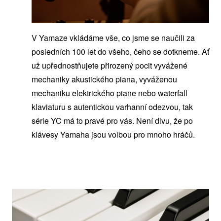
V Yamaze vkládáme vše, co jsme se naučili za
posledních 100 let do všeho, čeho se dotkneme. Ať
už upřednostňujete přirozený pocit vyvážené
mechaniky akustického piana, vyváženou
mechaniku elektrického piane nebo waterfall
klaviaturu s autentickou varhanní odezvou, tak
série YC má to pravé pro vás. Není divu, že po
klávesy Yamaha jsou volbou pro mnoho hráčů.