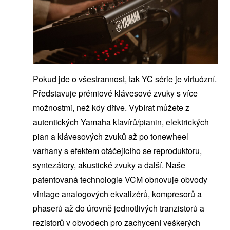
Pokud jde o všestrannost, tak YC série je virtuózní.
Představuje prémiové klávesové zvuky s více
možnostmi, než kdy dříve. Vybírat můžete z
autentických Yamaha klavírů/pianin, elektrických
pian a klávesových zvuků až po tonewheel
varhany s efektem otáčejícího se reproduktoru,
syntezátory, akustické zvuky a další. Naše
patentovaná technologie VCM obnovuje obvody
vintage analogových ekvalizérů, kompresorů a
phaserů až do úrovně jednotlivých tranzistorů a
rezistorů v obvodech pro zachycení veškerých