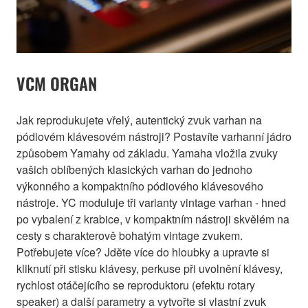
VCM ORGAN
Jak reprodukujete vřelý, autentický zvuk varhan na
pódiovém klávesovém nástroji? Postavíte varhanní jádro
způsobem Yamahy od základu. Yamaha vložila zvuky
vašich oblíbených klasických varhan do jednoho
výkonného a kompaktního pódiového klávesového
nástroje. YC moduluje tři varianty vintage varhan - hned
po vybalení z krabice, v kompaktním nástroji skvělém na
cesty s charakterově bohatým vintage zvukem.
Potřebujete více? Jděte více do hloubky a upravte si
kliknutí při stisku klávesy, perkuse při uvolnění klávesy,
rychlost otáčejícího se reproduktoru (efektu rotary
speaker) a další parametry a vytvořte si vlastní zvuk