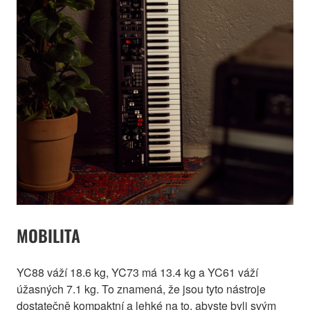
MOBILITA
YC88 váží 18.6 kg, YC73 má 13.4 kg a YC61 váží
úžasných 7.1 kg. To znamená, že jsou tyto nástroje
dostatečně kompaktní a lehké na to, abyste byli svým