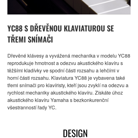
YC88 S DŘEVĚNOU KLAVIATUROU SE
TŘEMI SNÍMAČI
Dřevěné klávesy a vyvážená mechanika v modelu YC88
reprodukuje hmotnost a odezvu akustického klavíru s
těžšími kladívky ve spodní části rozsahu a lehčími v
horní části rozsahu. Klaviatura YC88 je vybavena také
třemi snímači pro klavíristy, kteří jsou zvyklí na odezvu a
rychlost mechaniky akustického klavíru. Získáte úhoz
akustického klavíru Yamaha s bezkonkurenční
všestranností řady YC.
DESIGN