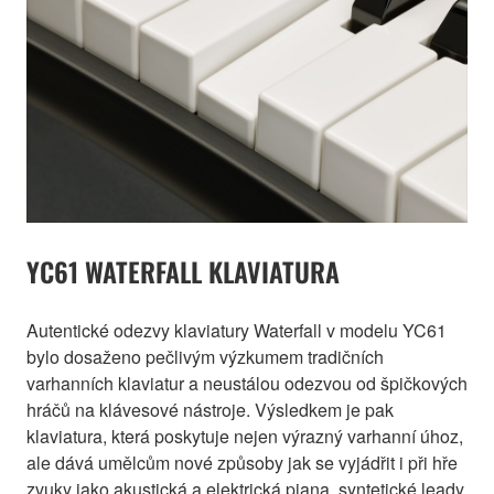
YC61 WATERFALL KLAVIATURA
Autentické odezvy klaviatury Waterfall v modelu YC61
bylo dosaženo pečlivým výzkumem tradičních
varhanních klaviatur a neustálou odezvou od špičkových
hráčů na klávesové nástroje. Výsledkem je pak
klaviatura, která poskytuje nejen výrazný varhanní úhoz,
ale dává umělcům nové způsoby jak se vyjádřit i při hře
zvuky jako akustická a elektrická piana, syntetické leady,