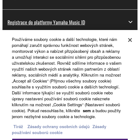
Registrace do platformy Yamaha Music ID
Používáme soubory cookie a další technologie, které nám
pomáhají zaručit správnou funkčnost webových stránek,
O Yamaze
monitorovat výkon a nabízet přizpůsobený obsah a reklamy
a umožňují interakci se sociálními sítěmi pro přizpůsobenou
uživatelskou zkušenost. Rovněž sdílíme informace o vašem
využití našich webových stránek našim partnerům z oblastí
Česká republika a Slovensko - Czech
reklamy, sociálních médií a analytiky. Kliknutím na možnost
„Accept all Cookies“ (Přijmou všechny soubory cookie)
Business
souhlasíte s využitím souborů cookie a dalších technologií.
Další informace týkající se využití souborů cookie nebo
úpravy nastavení používání souborů cookie naleznete
kliknutím na možnost „Cookie Settings“ (Nastavení souborů
cookie). Pokud nesouhlasíte, klikněte
sem
a budou použity
jenom nezbytné soubory cookie a technologie.
Tiráž
Zásady ochrany osobních údajů
Zásady
používání souborů cookie