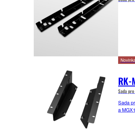
Novink
RK-
Sada pro
Sada pr
a MGX