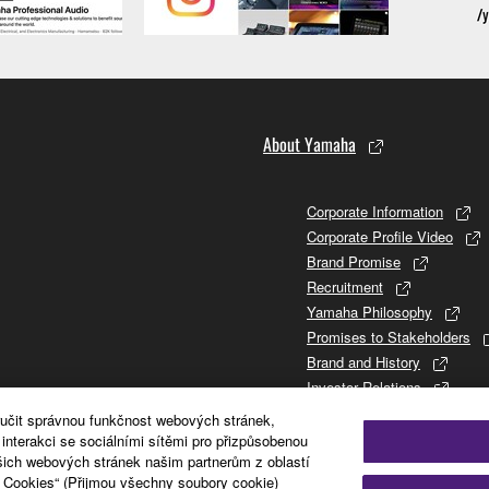
About Yamaha
Corporate Information
Corporate Profile Video
Brand Promise
Recruitment
Yamaha Philosophy
Promises to Stakeholders
Brand and History
Investor Relations
Sustainability
ručit správnou funkčnost webových stránek,
nterakci se sociálními sítěmi pro přizpůsobenou
šich webových stránek našim partnerům z oblastí
l Cookies“ (Přijmou všechny soubory cookie)