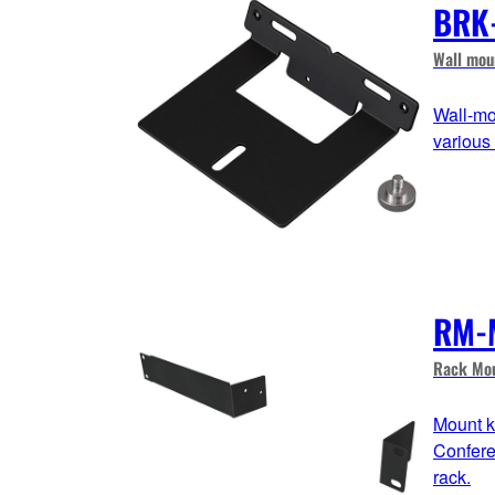
BRK
Wall mou
Wall-mo
various
RM-
Rack Mou
Mount k
Confere
rack.