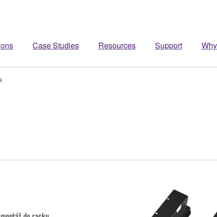
ions
Case Studies
Resources
Support
Why
s
 montáž do racku