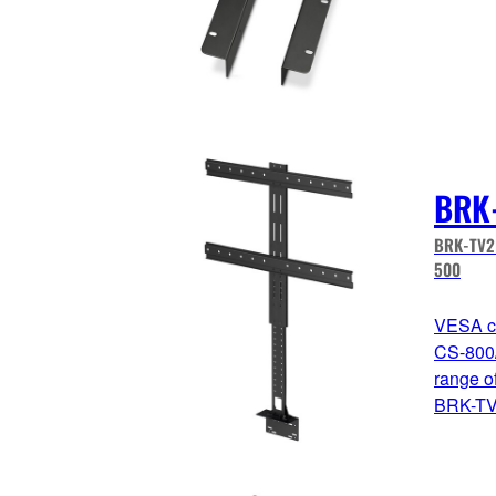
BRK
BRK-TV2 
500
VESA co
CS-800/
range o
BRK-TV