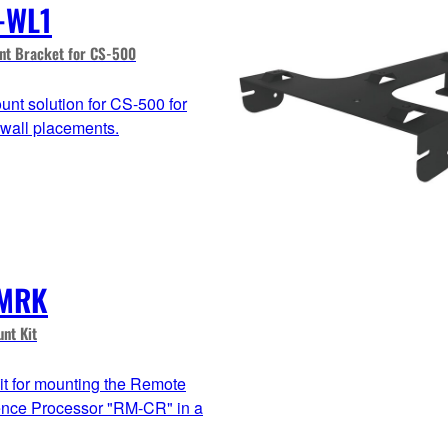
-WL1
nt Bracket for CS-500
unt solution for CS-500 for
 wall placements.
MRK
nt Kit
it for mounting the Remote
nce Processor "RM-CR" in a