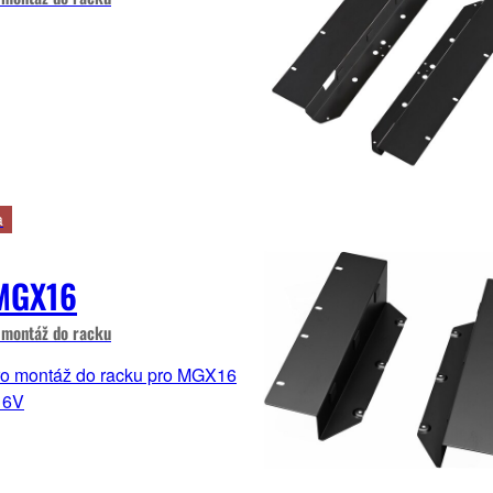
a
MGX16
 montáž do racku
o montáž do racku pro MGX16
16V