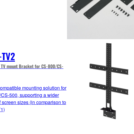
-TV2
TV mount Bracket for CS-800/CS-
mpatible mounting solution for
CS-500, supporting a wider
f screen sizes (in comparison to
1)