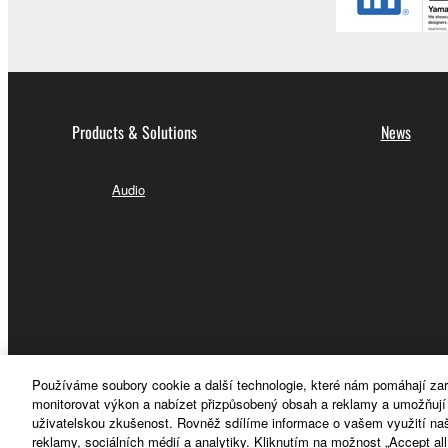
Products & Solutions
News
Audio
Používáme soubory cookie a další technologie, které nám pomáhají za
monitorovat výkon a nabízet přizpůsobený obsah a reklamy a umožňují i
uživatelskou zkušenost. Rovněž sdílíme informace o vašem využití na
reklamy, sociálních médií a analytiky. Kliknutím na možnost „Accept al