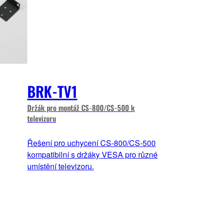
BRK-TV1
Držák pro montáž CS-800/CS-500 k
televizoru
Řešení pro uchycení CS-800/CS-500
kompatibilní s držáky VESA pro různé
umístění televizoru.