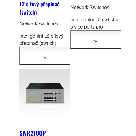
L2 síťový přepínač
Network Switches
(switch)
Inteligentní L2 switche
Network Switches
s více porty pro
bezpečný a stabilní
Inteligentní L2 síťový
provoz páteřní sí
tě v
přepínač (switch)
Zobrazit
další
rozlehlých systémech.
optimalizov
aný pro
informace
Pro vyšší modely jsou k
Dante a PoE+ pro
Zobrazit
dispozici 10G uplink
další
střední/malé systémy
informace
porty.
ADECIA.
SWR2100P