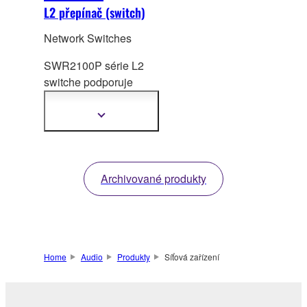
L2 přepínač (switch)
Network Switches
SWR2100P série L2
switche podporuje
s
íťových zařízení
prostřednictvím PoE.
Zobrazit
další
informace
Archivované produkty
Home
Audio
Produkty
Síťová zařízení