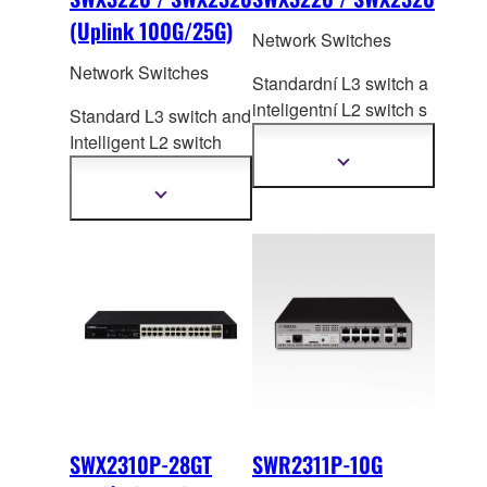
(Uplink 100G/25G)
Network Switches
Network Switches
Standardní L3 switch a
inteligentní L2 switch s
Standard L3 switch and
10-gigabitovými/Multi-
Intelligent L2 switch
g
igabitovými porty pro
with 100G/25-Gig
abit
Zobrazit
další
flexibilní zvládnutí
port to flexibly meet the
Zobrazit
informace
různých potřeb velkých
další
varied needs of large
informace
sítí.
networks.
SWX2310P-28GT
SWR2311P-10G