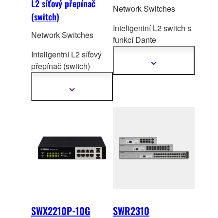
L2 síťový přepínač
Network Switches
(switch)
Inteligentní L2 switch s
Network Switches
funkcí D
ante
optimalizace a PoE
Inteligentní L2 síťový
napájením.
přepínač (switch)
Zobrazit
další
optimalizova
ný pro
informace
Dante a PoE+ pro
Zobrazit
další
větší/střední systémy
informace
ADECIA.
SWX2210P-10G
SWR2310