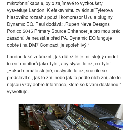
mikrofonní kapsle, bylo zajímavé to vyzkoušet,“
vysvětluje Landon. K efektivnímu zvládnutí Tylerova
hlasového rozsahu použil kompresor U76 a pluginy
Dynamic EQ. Paul dodává: „Rupert Neve Designs
Portico 5045 Primary Source Enhancer je pro mou práci
zásadní. Je neustále před PA. Dynamic EQ funguje
dobře i na DM7 Compact, je spolehlivý.“
Landon také zdůraznil, jak důležité je mít stejný model
in-ear monitorů jako Tyler, aby slyšel totéž, co Tyler.
„Pokud nemáte stejné, neslyšíte totéž, snažíte se
představit si, jak to zní, nebo jak to podle nich zní, ale to
nejsou vždy dobré informace, které se k vám dostanou,“
vysvětluje.