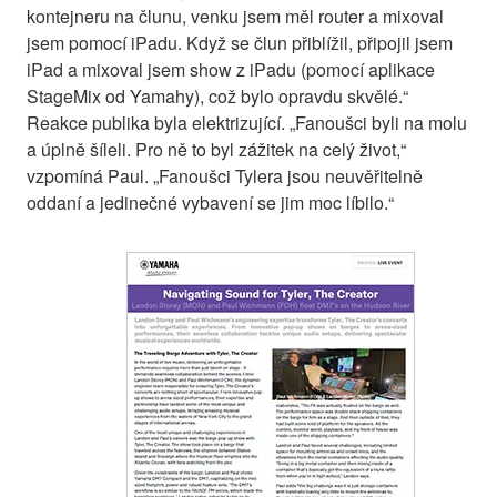
kontejneru na člunu, venku jsem měl router a mixoval
jsem pomocí iPadu. Když se člun přiblížil, připojil jsem
iPad a mixoval jsem show z iPadu (pomocí aplikace
StageMix od Yamahy), což bylo opravdu skvělé.“
Reakce publika byla elektrizující. „Fanoušci byli na molu
a úplně šíleli. Pro ně to byl zážitek na celý život,“
vzpomíná Paul. „Fanoušci Tylera jsou neuvěřitelně
oddaní a jedinečné vybavení se jim moc líbilo.“