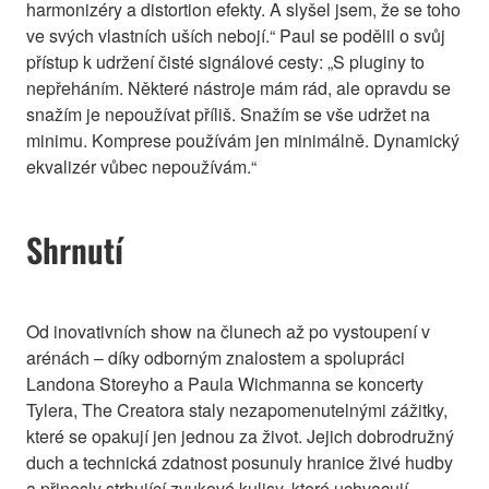
harmonizéry a distortion efekty. A slyšel jsem, že se toho
ve svých vlastních uších nebojí.“ Paul se podělil o svůj
přístup k udržení čisté signálové cesty: „S pluginy to
nepřeháním. Některé nástroje mám rád, ale opravdu se
snažím je nepoužívat příliš. Snažím se vše udržet na
minimu. Komprese používám jen minimálně. Dynamický
ekvalizér vůbec nepoužívám.“
Shrnutí
Od inovativních show na člunech až po vystoupení v
arénách – díky odborným znalostem a spolupráci
Landona Storeyho a Paula Wichmanna se koncerty
Tylera, The Creatora staly nezapomenutelnými zážitky,
které se opakují jen jednou za život. Jejich dobrodružný
duch a technická zdatnost posunuly hranice živé hudby
a přinesly strhující zvukové kulisy, které uchvacují