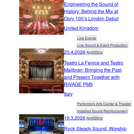
Engineering the Sound of
History: Behind the Mix at
Opry 100’s London Debut
United Kingdom
Live Events
Live Sound & Event Production
23.4.2026
Angličtina
Teatro La Fenice and Teatro
Malibran: Bringing the Past
and Present Together with
RIVAGE PM5
Italy
Performing Arts Center & Theater
Installed Sound Reinforcement
19.3.2026
Angličtina
Rock Steady Sound: Worship