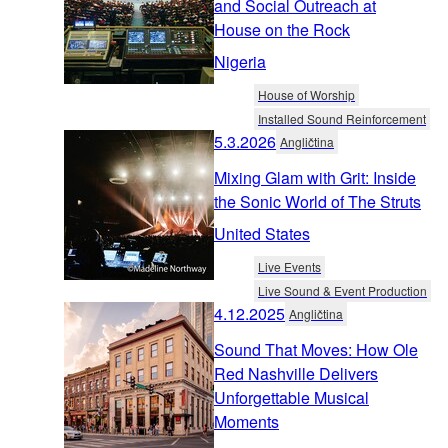
and Social Outreach at
House on the Rock
Nigeria
House of Worship
Installed Sound Reinforcement
5.3.2026
Angličtina
Mixing Glam with Grit: Inside
the Sonic World of The Struts
United States
Live Events
Live Sound & Event Production
4.12.2025
Angličtina
Sound That Moves: How Ole
Red Nashville Delivers
Unforgettable Musical
Moments