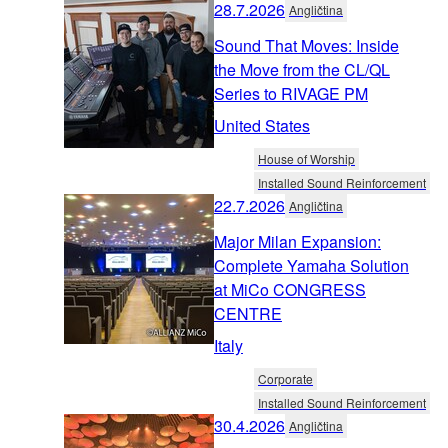
28.7.2026
Angličtina
Sound That Moves: Inside
the Move from the CL/QL
Series to RIVAGE PM
United States
House of Worship
Installed Sound Reinforcement
22.7.2026
Angličtina
Major Milan Expansion:
Complete Yamaha Solution
at MiCo CONGRESS
CENTRE
Italy
Corporate
Installed Sound Reinforcement
30.4.2026
Angličtina