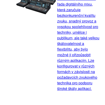
řada digitálního mixu,
která zaručuje
bezkonkurenční kvalitu
zvuku, snadný provoz a
vysokou spolehlivost pro
techniky, umělce i
publikum, ale také velkou
škálovatelnost a
flexibilitu, aby bylo
možné ji přizpůsobit
různým aplikacím. Lze
konfigurovat v různých
formách v závislosti na
požadavcích zvukového
technika pro podporu
široké škály aplikací.