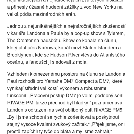
a přinesly úžasné hudební zážitky z vod New Yorku na
velká pódia mezinárodních arén.
Jednou z nejunikátnějších a nejnáročnějších zkušeností
v kariéře Landona a Paula byla pop-up show s Tylerem,
The Creator na hausbótu. Show se konala na člunu,
který plul přes Narrows, kanál mezi Staten Islandem a
Brooklynem, kde se Hudson River vlévá do Atlantského
oceánu, a fanoušci ji sledovali z mola.
Vzhledem k omezenému prostoru na člunu se Landon a
Paul rozhodli pro Yamaha DM7 Compact a DM7, které
vynikají střední velikostí, výkonem a robustními
funkcemi. „Pracovní postup DM7 je velmi podobný sérii
RIVAGE PM, takže přechod byl hladký,“ poznamenává
Landon s odkazem na svůj oblíbený pult RIVAGE PM5.
„Byli jsme schopni se rychle zorientovat a poskytnout
stejný vysoce kvalitní zvukový zážitek.“ „Přijeli jsme, oni
prostě zapíchli ty tyče do bláta a my jsme zahráli,“