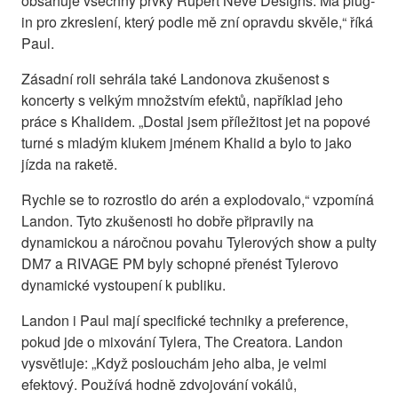
obsahuje všechny prvky Rupert Neve Designs. Má plug-
in pro zkreslení, který podle mě zní opravdu skvěle,“ říká
Paul.
Zásadní roli sehrála také Landonova zkušenost s
koncerty s velkým množstvím efektů, například jeho
práce s Khalidem. „Dostal jsem příležitost jet na popové
turné s mladým klukem jménem Khalid a bylo to jako
jízda na raketě.
Rychle se to rozrostlo do arén a explodovalo,“ vzpomíná
Landon. Tyto zkušenosti ho dobře připravily na
dynamickou a náročnou povahu Tylerových show a pulty
DM7 a RIVAGE PM byly schopné přenést Tylerovo
dynamické vystoupení k publiku.
Landon i Paul mají specifické techniky a preference,
pokud jde o mixování Tylera, The Creatora. Landon
vysvětluje: „Když poslouchám jeho alba, je velmi
efektový. Používá hodně zdvojování vokálů,