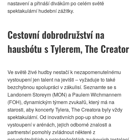
nastavení a přináší divákům po celém světě
spektakulární hudební zážitky.
Cestovní dobrodružství na
hausbótu s Tylerem, The Creator
Ve světě živé hudby nestačí k nezapomenutelnému
vystoupení jen talent na jevišti – vyžaduje to také
bezchybnou spolupráci v zákulisí. Seznamte se s
Landonem Storeym (MON) a Paulem Wichmannem
(FOH), dynamickým týmem zvukařů, který má na
starosti, aby koncerty Tylera, The Creatora byly vždy
spektakulární. Od inovativních pop-up show po
vystoupení v arénách, jejich odborné znalosti a
partnerství pomohly zvládnout některé z
nejunikátnějších a nejnáročnějších zvukových instalací