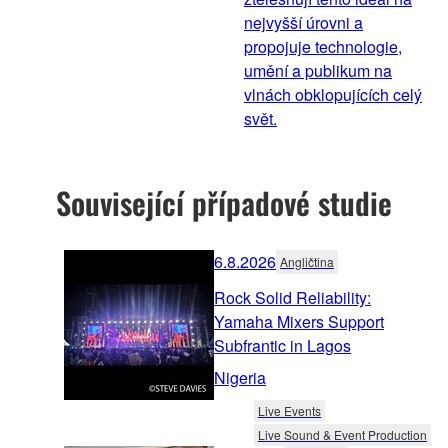
nejvyšší úrovni a
propojuje technologie,
umění a publikum na
vlnách obklopujících celý
svět.
Související případové studie
6.8.2026
Angličtina
Rock Solid Reliability:
Yamaha Mixers Support
Subfrantic in Lagos
Nigeria
Live Events
Live Sound & Event Production