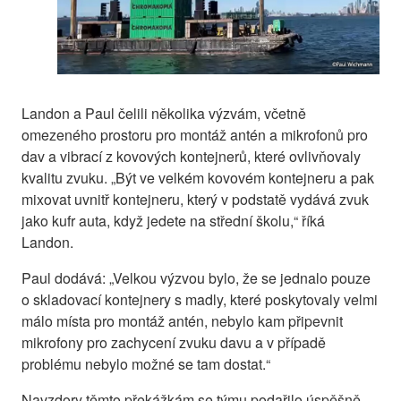
Landon a Paul čelili několika výzvám, včetně
omezeného prostoru pro montáž antén a mikrofonů pro
dav a vibrací z kovových kontejnerů, které ovlivňovaly
kvalitu zvuku. „Být ve velkém kovovém kontejneru a pak
mixovat uvnitř kontejneru, který v podstatě vydává zvuk
jako kufr auta, když jedete na střední školu,“ říká
Landon.
Paul dodává: „Velkou výzvou bylo, že se jednalo pouze
o skladovací kontejnery s madly, které poskytovaly velmi
málo místa pro montáž antén, nebylo kam připevnit
mikrofony pro zachycení zvuku davu a v případě
problému nebylo možné se tam dostat.“
Navzdory těmto překážkám se týmu podařilo úspěšně