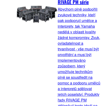
RIVAGE PM série
Abychom plně podpořili
zvukové techniky, kteří
pak podporují umělce a
interprety, tak Yamaha
nedělá v oblasti kvality
žádné kompromisy. Zvuk,
ovladatelnost a
trvanlivost - vše musí být
prvotřídní a musí být
implementováno
způsobem, který
umožňuje technikům
plně se soustředit na
pomoc a podporu umělců
a interpretů sdělovat
jejich poselství. Produkty
řady RIVAGE PM
ztělesňují tento ideál na