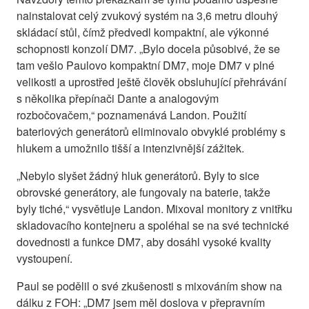
nainstalovat celý zvukový systém na 3,6 metru dlouhý
skládací stůl, čímž předvedl kompaktní, ale výkonné
schopnosti konzolí DM7. „Bylo docela působivé, že se
tam vešlo Paulovo kompaktní DM7, moje DM7 v plné
velikosti a uprostřed ještě člověk obsluhující přehrávání
s několika přepínači Dante a analogovým
rozbočovačem,“ poznamenává Landon. Použití
bateriových generátorů eliminovalo obvyklé problémy s
hlukem a umožnilo tišší a intenzivnější zážitek.
„Nebylo slyšet žádný hluk generátorů. Byly to sice
obrovské generátory, ale fungovaly na baterie, takže
byly tiché,“ vysvětluje Landon. Mixoval monitory z vnitřku
skladovacího kontejneru a spoléhal se na své technické
dovednosti a funkce DM7, aby dosáhl vysoké kvality
vystoupení.
Paul se podělil o své zkušenosti s mixováním show na
dálku z FOH: „DM7 jsem měl doslova v přepravním