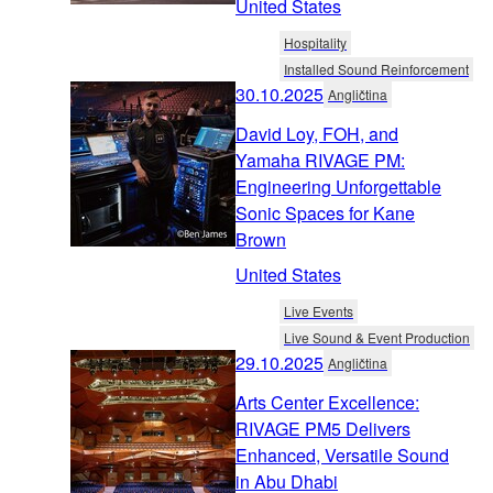
United States
Hospitality
Installed Sound Reinforcement
30.10.2025
Angličtina
David Loy, FOH, and
Yamaha RIVAGE PM:
Engineering Unforgettable
Sonic Spaces for Kane
Brown
United States
Live Events
Live Sound & Event Production
29.10.2025
Angličtina
Arts Center Excellence:
RIVAGE PM5 Delivers
Enhanced, Versatile Sound
in Abu Dhabi