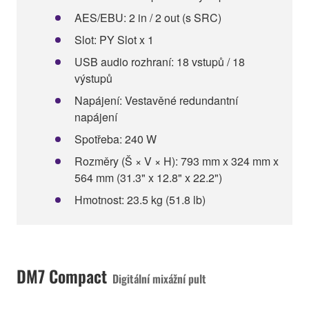
AES/EBU: 2 in / 2 out (s SRC)
Slot: PY Slot x 1
USB audio rozhraní: 18 vstupů / 18
výstupů
Napájení: Vestavěné redundantní
napájení
Spotřeba: 240 W
Rozměry (Š × V × H): 793 mm x 324 mm x
564 mm (31.3" x 12.8" x 22.2")
Hmotnost: 23.5 kg (51.8 lb)
DM7 Compact
Digitální mixážní pult