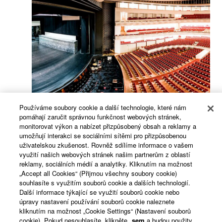
Používáme soubory cookie a další technologie, které nám
pomáhají zaručit správnou funkčnost webových stránek,
- Rozšiřující ovládací panel DM7 Control
monitorovat výkon a nabízet přizpůsobený obsah a reklamy a
umožňují interakci se sociálními sítěmi pro přizpůsobenou
- Rozhraní Dante pro vysoký počet kanálů a
uživatelskou zkušenost. Rovněž sdílíme informace o vašem
flexibilní konektivitu
využití našich webových stránek našim partnerům z oblastí
reklamy, sociálních médií a analytiky. Kliknutím na možnost
- Theatre balíček (DEK-DM7-TH)
„Accept all Cookies“ (Přijmou všechny soubory cookie)
souhlasíte s využitím souborů cookie a dalších technologií.
- Podpora uživatelského ovládacího panelu
Další informace týkající se využití souborů cookie nebo
ProVisionaire Control/Touch
úpravy nastavení používání souborů cookie naleznete
kliknutím na možnost „Cookie Settings“ (Nastavení souborů
[Příklad systému] Divadlo
cookie). Pokud nesouhlasíte, klikněte
sem
a budou použity