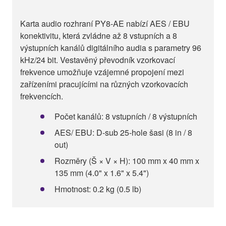
Karta audio rozhraní PY8-AE nabízí AES / EBU
konektivitu, která zvládne až 8 vstupních a 8
výstupních kanálů digitálního audia s parametry 96
kHz/24 bit. Vestavěný převodník vzorkovací
frekvence umožňuje vzájemné propojení mezi
zařízeními pracujícími na různých vzorkovacích
frekvencích.
Počet kanálů: 8 vstupních / 8 výstupních
AES/ EBU: D-sub 25-hole šasi (8 in / 8
out)
Rozměry (Š × V × H): 100 mm x 40 mm x
135 mm (4.0" x 1.6" x 5.4")
Hmotnost: 0.2 kg (0.5 lb)