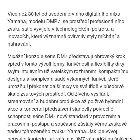
Více než 30 let od uvedení prvního digitálního mixu
Yamaha, modelu DMP7, se prostředí profesionálního
zvuku stále vyvíjelo v technologickém pokroku a
inovacích, které významně ovlivnily styly míchání a
nahrávání.
Mixážní konzole série DM7 představují obrovský krok
vpřed v tomto vývoji formy, funkčnosti a flexibility díky
svým intuitivním uživatelským rozhraním, kompaktnímu
designu a komplexní sadě výkonných funkcí, které
umožňují překonat další mixy ve své třídě v působivé
škále zvukových prostředí. Od živého vysílání,
streamování a hudební produkce až po živé hybridní
akce a koncertní představení stanovily pokročilé
schopnosti série DM7 nový standard v provozním a
pracovním postupu a současně zůstaly věrné zvukové
tradici “přirozeného zvuku“ Yamaha. Jak jde vývoj
neustále kupředu, tak váš mix DM7 vás udrží na špičce s