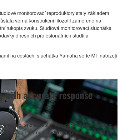
udiové monitorovací reproduktory staly základem
stala věrná konstrukční filozofii zaměřené na
stní rukopis zvuku. Studiová monitorovací sluchátka
davky dnešních profesionálních studií a
hami na cestách, sluchátka Yamaha série MT nabízejí
g with accurate response
 imaging, and faithfully reproduce every nuance of
ssional and high-end studio equipment manufacturing