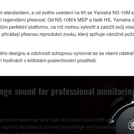
ým standardem, a od svého uvedení na trh se Yamaha NS-10M st
oji legendární přesnost. Od NS-10M k MSP a řadě HS, Yamaha zů
m perfektní platformu, na níž mohou vytvořit a založit svůj vla
přinášejí přesnou reprodukci zvuku, který splňuje náročné poža
vého designu a odolností schopnou vyrovnat se se všemi nástra
h hodinách v kritickém poslechovém prostředí.
nge sound for professional monitorin
curate response and high-resolution sound with precise stereo
as applied decades of accrued knowledge and expertise in profe
onent in these headphones.