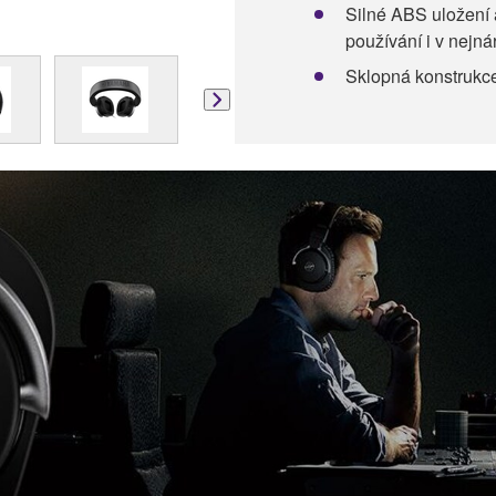
Silné ABS uložení a
používání i v nejná
Sklopná konstrukc