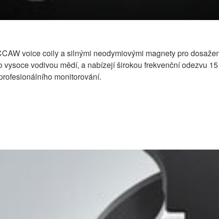
CAW voice coily a silnými neodymiovými magnety pro dosažení p
 vysoce vodivou mědí, a nabízejí širokou frekvenční odezvu 15
rofesionálního monitorování.