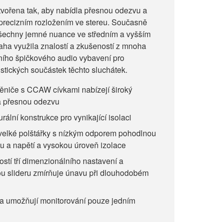
vořena tak, aby nabídla přesnou odezvu a
 precizním rozložením ve stereu. Současně
všechny jemné nuance ve středním a vyšším
ha využila znalostí a zkušeností z mnoha
ního špičkového audio vybavení pro
stických součástek těchto sluchátek.
ěniče s CCAW cívkami nabízejí široký
a přesnou odezvu
ální konstrukce pro vynikající isolaci
velké polštářky s nízkým odporem pohodlnou
ku a napětí a vysokou úroveň izolace
stí tří dimenzionálního nastavení a
ou slideru zmírňuje únavu při dlouhodobém
la umožňují monitorování pouze jedním