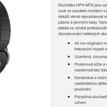
Sluchátka HPH-MT8 jsou vyt
zvuk ve vysokém rozlišení s
dokáží věrně reprodukovat 
pásmu s jemnými basy. Yama
dekád ve výrobě profesionál
zkonstruování veškerých aku
45 mm originální m
frekvenční rozsah 
Uzavřená, circumaur
Proteinová kůže a 
nositelnost bez tla
Konstrukce s možno
nastavitelnou délk
používání
Pohyblivá sluchad
uchem