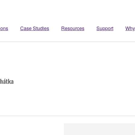
ions
Case Studies
Resources
Support
Why
chátka