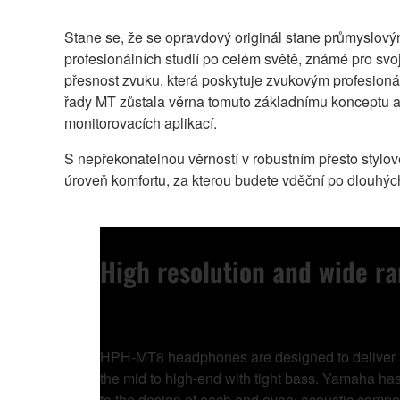
Stane se, že se opravdový originál stane průmyslov
profesionálních studií po celém světě, známé pro sv
přesnost zvuku, která poskytuje zvukovým profesionálů
řady MT zůstala věrna tomuto základnímu konceptu a 
monitorovacích aplikací.
S nepřekonatelnou věrností v robustním přesto stylo
úroveň komfortu, za kterou budete vděční po dlouhýc
High resolution and wide ra
HPH-MT8 headphones are designed to deliver ac
the mid to high-end with tight bass. Yamaha h
to the design of each and every acoustic comp