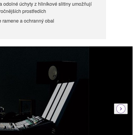
 odolné úchyty z hliníkové slitiny umožňují
ročnějších prostředích
e ramene a ochranný obal