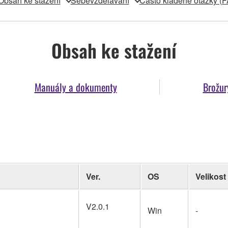
Obsah ke stažení
Sebevzdělávání
Často kladené otázky (
Obsah ke stažení
Manuály a dokumenty
Brožur
Ver.
OS
Velikost
V2.0.1
Win
-