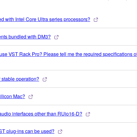
 with Intel Core Ultra series processors?
ents bundled with DM3?
use VST Rack Pro? Please tell me the required specifications o
 stable operation?
ilicon Mac?
udio interfaces other than RUio16-D?
VST plug-ins can be used?