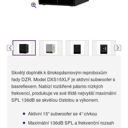
Skvělý doplněk k širokopásmovým reproboxům
řady DZR. Model DXS15XLF je aktivní subwoofer s
basreflexem. Nabízí rozšířené pásmo nízkých
frekvencí, produkuje ve své třídě nejvyšší maximální
SPL 136dB se skvělou čistotou a výkonem.
Aktivní 15” subwoofer se 4” cívkou
Maximální 136dB SPL a frekvenční rozsah