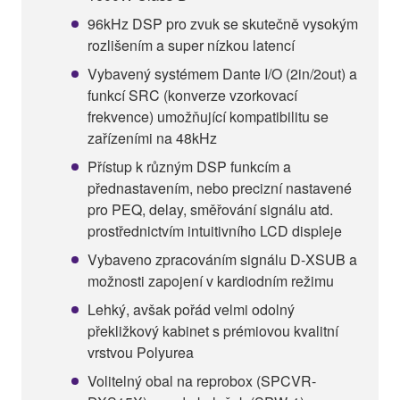
96kHz DSP pro zvuk se skutečně vysokým
rozlišením a super nízkou latencí
Vybavený systémem Dante I/O (2in/2out) a
funkcí SRC (konverze vzorkovací
frekvence) umožňující kompatibilitu se
zařízeními na 48kHz
Přístup k různým DSP funkcím a
přednastavením, nebo precizní nastavené
pro PEQ, delay, směřování signálu atd.
prostřednictvím intuitivního LCD displeje
Vybaveno zpracováním signálu D-XSUB a
možnosti zapojení v kardiodním režimu
Lehký, avšak pořád velmi odolný
překližkový kabinet s prémiovou kvalitní
vrstvou Polyurea
Volitelný obal na reprobox (SPCVR-