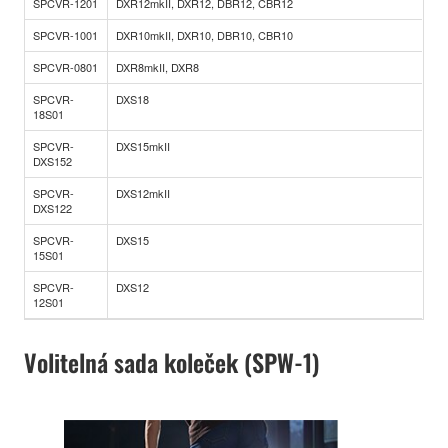
SPCVR-1201
DXR12mkII, DXR12, DBR12, CBR12
SPCVR-1001
DXR10mkII, DXR10, DBR10, CBR10
SPCVR-0801
DXR8mkII, DXR8
SPCVR-
DXS18
18S01
SPCVR-
DXS15mkII
DXS152
SPCVR-
DXS12mkII
DXS122
SPCVR-
DXS15
15S01
SPCVR-
DXS12
12S01
Volitelná sada koleček (SPW-1)