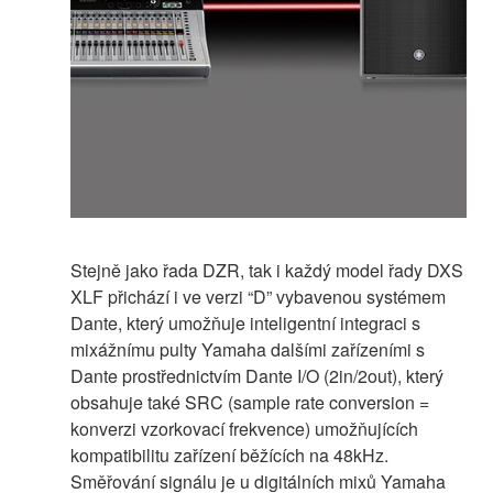
Stejně jako řada DZR, tak i každý model řady DXS
XLF přichází i ve verzi “D” vybavenou systémem
Dante, který umožňuje inteligentní integraci s
mixážnímu pulty Yamaha dalšími zařízeními s
Dante prostřednictvím Dante I/O (2in/2out), který
obsahuje také SRC (sample rate conversion =
konverzi vzorkovací frekvence) umožňujících
kompatibilitu zařízení běžících na 48kHz.
Směřování signálu je u digitálních mixů Yamaha