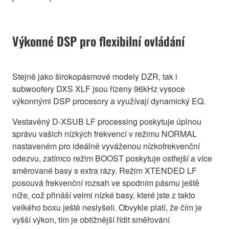
Výkonné DSP pro flexibilní ovládání
Stejně jako širokopásmové modely DZR, tak i
subwoofery DXS XLF jsou řízeny 96kHz vysoce
výkonnými DSP procesory a využívají dynamický EQ.
Vestavěný D-XSUB LF processing poskytuje úplnou
správu vašich nízkých frekvencí v režimu NORMAL
nastaveném pro ideálně vyváženou nízkofrekvenční
odezvu, zatímco režim BOOST poskytuje ostřejší a více
směrované basy s extra rázy. Režim XTENDED LF
posouvá frekvenční rozsah ve spodním pásmu ještě
níže, což přináší velmi nízké basy, které jste z takto
velkého boxu ještě neslyšeli. Obvykle platí, že čím je
vyšší výkon, tím je obtížnější řídit směřování