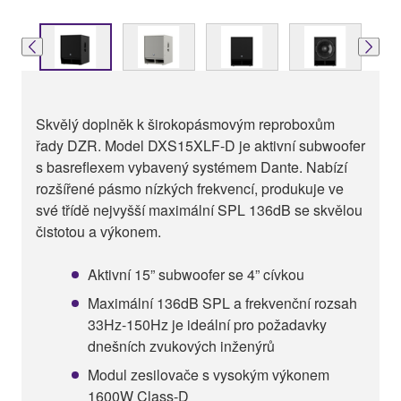
Skvělý doplněk k širokopásmovým reproboxům
řady DZR. Model DXS15XLF-D je aktivní subwoofer
s basreflexem vybavený systémem Dante. Nabízí
rozšířené pásmo nízkých frekvencí, produkuje ve
své třídě nejvyšší maximální SPL 136dB se skvělou
čistotou a výkonem.
Aktivní 15” subwoofer se 4” cívkou
Maximální 136dB SPL a frekvenční rozsah
33Hz-150Hz je ideální pro požadavky
dnešních zvukových inženýrů
Modul zesilovače s vysokým výkonem
1600W Class-D