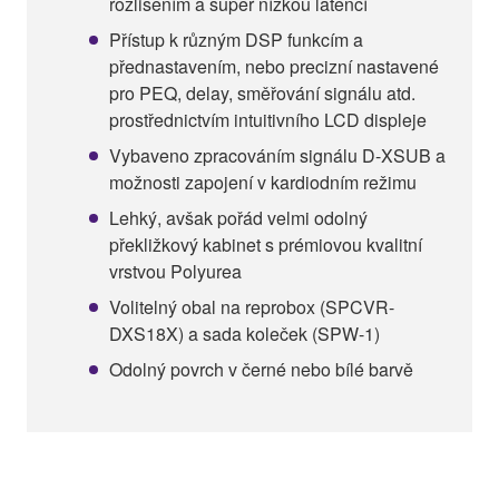
rozlišením a super nízkou latencí
Přístup k různým DSP funkcím a
přednastavením, nebo precizní nastavené
pro PEQ, delay, směřování signálu atd.
prostřednictvím intuitivního LCD displeje
Vybaveno zpracováním signálu D-XSUB a
možnosti zapojení v kardiodním režimu
Lehký, avšak pořád velmi odolný
překližkový kabinet s prémiovou kvalitní
vrstvou Polyurea
Volitelný obal na reprobox (SPCVR-
DXS18X) a sada koleček (SPW-1)
Odolný povrch v černé nebo bílé barvě