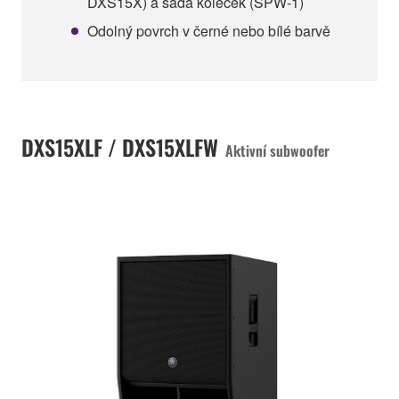
DXS15X) a sada koleček (SPW-1)
Odolný povrch v černé nebo bílé barvě
DXS15XLF / DXS15XLFW
Aktivní subwoofer