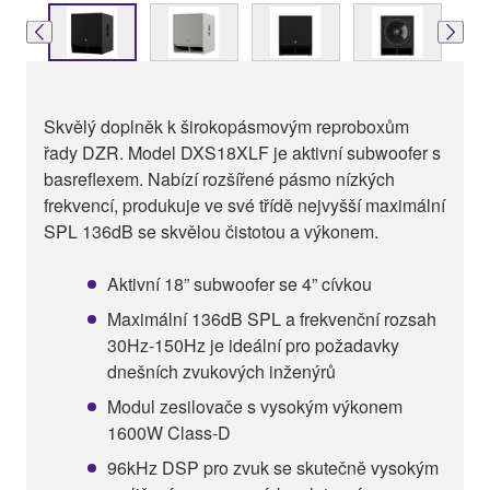
Skvělý doplněk k širokopásmovým reproboxům
řady DZR. Model DXS18XLF je aktivní subwoofer s
basreflexem. Nabízí rozšířené pásmo nízkých
frekvencí, produkuje ve své třídě nejvyšší maximální
SPL 136dB se skvělou čistotou a výkonem.
Aktivní 18” subwoofer se 4” cívkou
Maximální 136dB SPL a frekvenční rozsah
30Hz-150Hz je ideální pro požadavky
dnešních zvukových inženýrů
Modul zesilovače s vysokým výkonem
1600W Class-D
96kHz DSP pro zvuk se skutečně vysokým