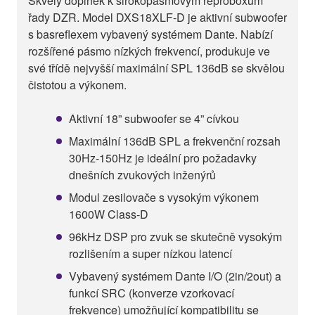
Skvělý doplněk k širokopásmovým reproboxům
řady DZR. Model DXS18XLF-D je aktivní subwoofer
s basreflexem vybavený systémem Dante. Nabízí
rozšířené pásmo nízkých frekvencí, produkuje ve
své třídě nejvyšší maximální SPL 136dB se skvělou
čistotou a výkonem.
Aktivní 18” subwoofer se 4” cívkou
Maximální 136dB SPL a frekvenční rozsah
30Hz-150Hz je ideální pro požadavky
dnešních zvukových inženýrů
Modul zesilovače s vysokým výkonem
1600W Class-D
96kHz DSP pro zvuk se skutečně vysokým
rozlišením a super nízkou latencí
Vybavený systémem Dante I/O (2in/2out) a
funkcí SRC (konverze vzorkovací
frekvence) umožňující kompatibilitu se