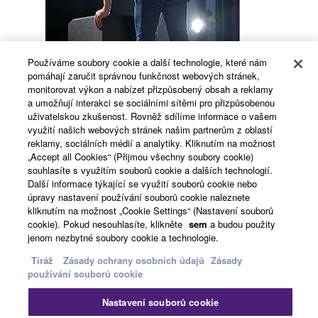
Používáme soubory cookie a další technologie, které nám
pomáhají zaručit správnou funkčnost webových stránek,
monitorovat výkon a nabízet přizpůsobený obsah a reklamy
a umožňují interakci se sociálními sítěmi pro přizpůsobenou
uživatelskou zkušenost. Rovněž sdílíme informace o vašem
využití našich webových stránek našim partnerům z oblastí
reklamy, sociálních médií a analytiky. Kliknutím na možnost
„Accept all Cookies“ (Přijmou všechny soubory cookie)
souhlasíte s využitím souborů cookie a dalších technologií.
Další informace týkající se využití souborů cookie nebo
úpravy nastavení používání souborů cookie naleznete
Pro rychlejší a pohodlnější přepravu a nastavování
kliknutím na možnost „Cookie Settings“ (Nastavení souborů
vašich subwooferů řady DXS je dostupná volitelná sada
cookie). Pokud nesouhlasíte, klikněte
sem
a budou použity
koleček s radiálními kuličkovými ložisky zajišťující klidný
jenom nezbytné soubory cookie a technologie.
chod a stabilitu během výkonu.
Tiráž
Zásady ochrany osobních údajů
Zásady
používání souborů cookie
Nastavení souborů cookie