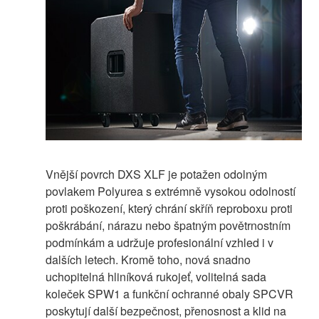
Vnější povrch DXS XLF je potažen odolným
povlakem Polyurea s extrémně vysokou odolností
proti poškození, který chrání skříň reproboxu proti
poškrábání, nárazu nebo špatným povětrnostním
podmínkám a udržuje profesionální vzhled i v
dalších letech. Kromě toho, nová snadno
uchopitelná hliníková rukojeť, volitelná sada
koleček SPW1 a funkční ochranné obaly SPCVR
poskytují další bezpečnost, přenosnost a klid na