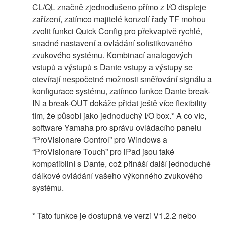
CL/QL značně zjednodušeno přímo z I/O displeje
zařízení, zatímco majitelé konzolí řady TF mohou
zvolit funkci Quick Config pro překvapivě rychlé,
snadné nastavení a ovládání sofistikovaného
zvukového systému. Kombinací analogových
vstupů a výstupů s Dante vstupy a výstupy se
otevírají nespočetné možnosti směřování signálu a
konfigurace systému, zatímco funkce Dante break-
IN a break-OUT dokáže přidat ještě více flexibility
tím, že působí jako jednoduchý I/O box.* A co víc,
software Yamaha pro správu ovládacího panelu
“ProVisionare Control” pro Windows a
“ProVisionare Touch” pro iPad jsou také
kompatibilní s Dante, což přináší další jednoduché
dálkové ovládání vašeho výkonného zvukového
systému.
* Tato funkce je dostupná ve verzi V1.2.2 nebo