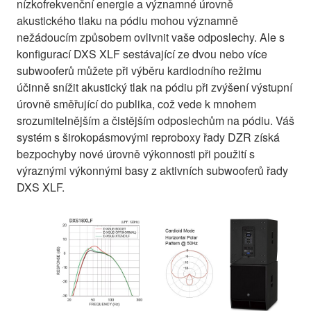
nízkofrekvenční energie a významné úrovně
akustického tlaku na pódiu mohou významně
nežádoucím způsobem ovlivnit vaše odposlechy. Ale s
konfigurací DXS XLF sestávající ze dvou nebo více
subwooferů můžete při výběru kardiodního režimu
účinně snížit akustický tlak na pódiu při zvýšení výstupní
úrovně směřující do publika, což vede k mnohem
srozumitelnějším a čistějším odposlechům na pódiu. Váš
systém s širokopásmovými reproboxy řady DZR získá
bezpochyby nové úrovně výkonnosti při použití s
výraznými výkonnými basy z aktivních subwooferů řady
DXS XLF.