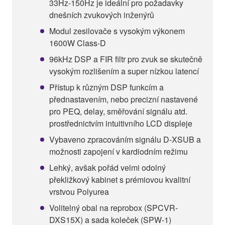
33Hz-150Hz je ideální pro požadavky
dnešních zvukových inženýrů
Modul zesilovače s vysokým výkonem
1600W Class-D
96kHz DSP a FIR filtr pro zvuk se skutečně
vysokým rozlišením a super nízkou latencí
Přístup k různým DSP funkcím a
přednastavením, nebo precizní nastavené
pro PEQ, delay, směřování signálu atd.
prostřednictvím intuitivního LCD displeje
Vybaveno zpracováním signálu D-XSUB a
možnosti zapojení v kardiodním režimu
Lehký, avšak pořád velmi odolný
překližkový kabinet s prémiovou kvalitní
vrstvou Polyurea
Volitelný obal na reprobox (SPCVR-
DXS15X) a sada koleček (SPW-1)