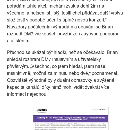
pořádám tuhle akci, míchám zvuk a dohlížím na
všechno, a nejsem si jistý, jestli chci přidávat další vrstvu
složitosti v podobě učení s úplně novou konzolí.“
Navzdory počátečním výhradám a obavám se Brian
rozhodl DM7 vyzkoušet, povzbuzen Jayovou podporou
a ujištěním.
Přechod se ukázal být hladší, než se očekávalo. Brian
shledal rozhraní DM7 intuitivním a uživatelsky
přívětivým. „Všechno, co jsem hledal, jsem našel
instinktivně, možná za minutu nebo dvě,“ poznamenal.
Obzvláště výhodné byly duální obrazovky a zvýšená
kapacita kanálů, díky nimž mohl vidět dvakrát více
informací najednou.