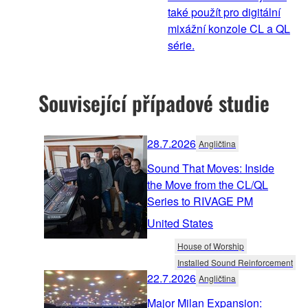
také použít pro digitální
mixážní konzole CL a QL
série.
Související případové studie
28.7.2026
Angličtina
Sound That Moves: Inside
the Move from the CL/QL
Series to RIVAGE PM
United States
House of Worship
Installed Sound Reinforcement
22.7.2026
Angličtina
Major Milan Expansion: