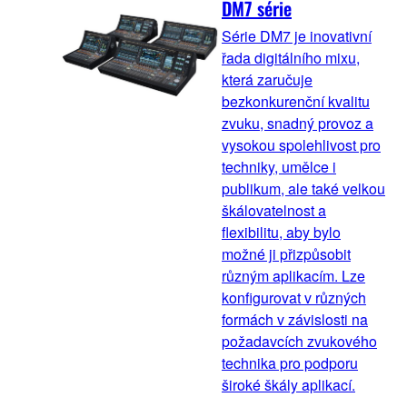
DM7 série
Série DM7 je inovativní
řada digitálního mixu,
která zaručuje
bezkonkurenční kvalitu
zvuku, snadný provoz a
vysokou spolehlivost pro
techniky, umělce i
publikum, ale také velkou
škálovatelnost a
flexibilitu, aby bylo
možné ji přizpůsobit
různým aplikacím. Lze
konfigurovat v různých
formách v závislosti na
požadavcích zvukového
technika pro podporu
široké škály aplikací.