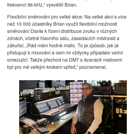
frekvenci 96 kHz,“ vysvětlil Brian.
Flexibilní směrování pro velké akce: Na velké akci s více
než 10 000 účastníky Brian využil flexibilní možnosti
směrování Dante k řízení distribuce zvuku v různých
zónách, včetně hlavního sálu, zasedacích místností a
zákulisí. „Rád mám hodně matic. To je způsob, jak já
přistupuji k mixování a osm mi vždycky připadalo velmi
omezující. Takže přechod na DM7 s dvanácti maticemi
byl pro mě velkým krokem vpřed,“ poznamenal.