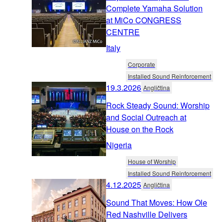
Complete Yamaha Solution
at MiCo CONGRESS
CENTRE
Italy
Corporate
Installed Sound Reinforcement
19.3.2026
Angličtina
Rock Steady Sound: Worship
and Social Outreach at
House on the Rock
Nigeria
House of Worship
Installed Sound Reinforcement
4.12.2025
Angličtina
Sound That Moves: How Ole
Red Nashville Delivers