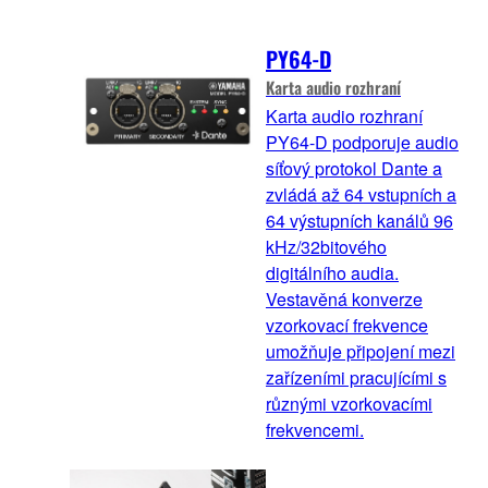
PY64-D
Karta audio rozhraní
Karta audio rozhraní
PY64-D podporuje audio
síťový protokol Dante a
zvládá až 64 vstupních a
64 výstupních kanálů 96
kHz/32bitového
digitálního audia.
Vestavěná konverze
vzorkovací frekvence
umožňuje připojení mezi
zařízeními pracujícími s
různými vzorkovacími
frekvencemi.