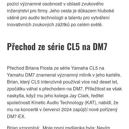
pozici významné osobnosti v oblasti zvukového
inženýrství pro firmy. Jeho cesta je důkazem hluboké
vášně pro audio technologii a talentu pro vytváření
inovativních zvukových zážitků po celém světě.
Přechod ze série CL5 na DM7
Přechod Briana Frosta ze série Yamaha CL5 na
Yamahu DM7 znamenal významný milník v jeho kariéře.
Brian, který CL5 intenzivně používal více než deset let,
zpočátku váhal s přechodem na DM7. Příležitost se však
naskytla, když mu jeho kolega Jay Clark, ředitel
společnosti Kinetic Audio Technology (KAT), nabídl, že
mu na koncertě v červenci 2024 zapůjčí nově pořízený
DM7-EX.
Brian vzpomíná: „Moje první myšlenka byla: Nevím,