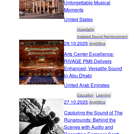
Unforgettable Musical
Moments
United States
Hospitality
Installed Sound Reinforcement
29.10.2025
Angličtina
Arts Center Excellence:
RIVAGE PM5 Delivers
Enhanced, Versatile Sound
in Abu Dhabi
United Arab Emirates
Education
Learning
27.10.2025
Angličtina
Capturing the Sound of The
Runarounds: Behind the
Scenes with Audio and