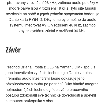
přehrávány v rozlišení 96 kHz, zatímco audio položky v
modré barvě jsou v rozlišení 48 kHz. Tyto sítě fungují
nezávisle na sobě a jejich jediným spojovacím bodem je
Dante karta PY64-D. Díky tomu bylo možné do audio
systému integrovat AVIO v rozlišení 48 kHz, zatímco
zbytek systému zůstal v rozlišení 96 kHz.
Závěr
Přechod Briana Frosta z CL5 na Yamahu DM7 spolu s
jeho inovativním využitím technologie Dante v oblasti
firemního audio inženýrství jasně dokazuje jeho
přizpůsobivost a touhu po poznání. Díky hladké integraci
nejmodernějších technologií do svého pracovního
postupu zdokonalil své technické dovednosti a upevnil
si reputaci průkopníka v oboru.