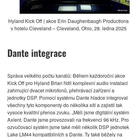
Hyland Kick Off | akce Erin Daughenbaugh Productions
v hotelu Cleveland – Cleveland, Ohio, 28. ledna 2025
Dante integrace
Správa velkého počtu kanálů: Během každoroční akce
Kick Off pro Hyland Brian řídil komplexní audio instalaci
zahrnující dvacet mikrofonů, přehrávací zařízení a
jednotky DSP. Pomocí systému Dante hladce integroval
všechny tyto komponenty do několika sítí a zajistil tak
vysoce kvalitní přenos zvuku. „Měli jsme digitální systém
Axient. Dante jsme provozovali na frekvenci 96 kHz. Pro
ozvučovací systém jsme také měli několik DSP jednotek
Lake LM44 kompatibilních s Dante. Ty také běžely na