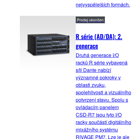
nejvyspělejších formách.
Prodej ukončen
R série (AD/DA): 2.
generace
Druhá generace I/O
racků R série vybavená
sítí Dante nabízí
významné pokroky v
oblasti zvuku,
spolehlivosti a vizuálního
potvrzení stavu. Spolu s
ovládacím panelem
CSD-R7 jsou tyto I/O
racky součástí digitálního
mixážního systému
RIVAGE PM7. Lze je ale