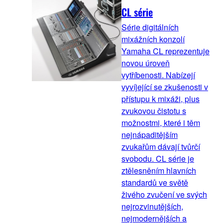
CL série
Série digitálních
mixážních konzolí
Yamaha CL reprezentuje
novou úroveň
vytříbenosti. Nabízejí
vyvíjející se zkušenosti v
přístupu k mixáži, plus
zvukovou čistotu s
možnostmi, které i těm
nejnápaditějším
zvukařům dávají tvůrčí
svobodu. CL série je
ztělesněním hlavních
standardů ve světě
živého zvučení ve svých
nejrozvinutějších,
nejmodernějších a