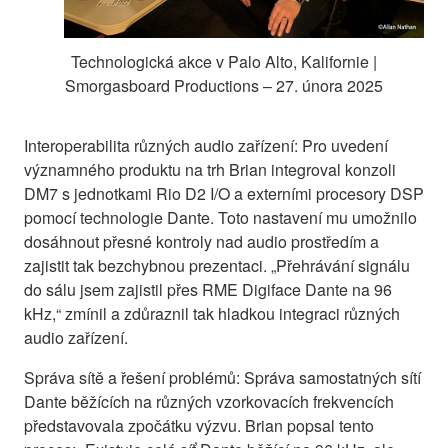
Technologická akce v Palo Alto, Kalifornie |
Smorgasboard Productions – 27. února 2025
Interoperabilita různých audio zařízení: Pro uvedení
významného produktu na trh Brian integroval konzoli
DM7 s jednotkami Rio D2 I/O a externími procesory DSP
pomocí technologie Dante. Toto nastavení mu umožnilo
dosáhnout přesné kontroly nad audio prostředím a
zajistit tak bezchybnou prezentaci. „Přehrávání signálu
do sálu jsem zajistil přes RME Digiface Dante na 96
kHz,“ zmínil a zdůraznil tak hladkou integraci různých
audio zařízení.
Správa sítě a řešení problémů: Správa samostatných sítí
Dante běžících na různých vzorkovacích frekvencích
představovala zpočátku výzvu. Brian popsal tento