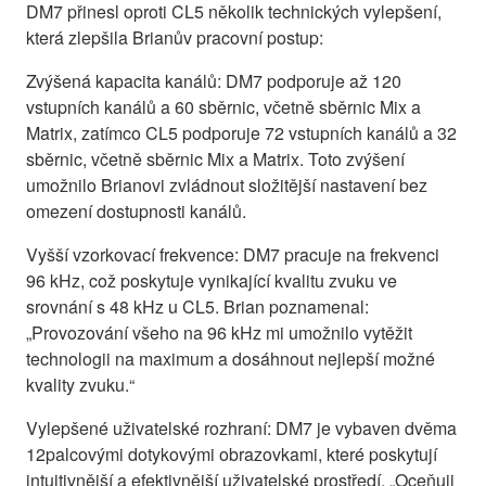
DM7 přinesl oproti CL5 několik technických vylepšení,
která zlepšila Brianův pracovní postup:
Zvýšená kapacita kanálů: DM7 podporuje až 120
vstupních kanálů a 60 sběrnic, včetně sběrnic Mix a
Matrix, zatímco CL5 podporuje 72 vstupních kanálů a 32
sběrnic, včetně sběrnic Mix a Matrix. Toto zvýšení
umožnilo Brianovi zvládnout složitější nastavení bez
omezení dostupnosti kanálů.
Vyšší vzorkovací frekvence: DM7 pracuje na frekvenci
96 kHz, což poskytuje vynikající kvalitu zvuku ve
srovnání s 48 kHz u CL5. Brian poznamenal:
„Provozování všeho na 96 kHz mi umožnilo vytěžit
technologii na maximum a dosáhnout nejlepší možné
kvality zvuku.“
Vylepšené uživatelské rozhraní: DM7 je vybaven dvěma
12palcovými dotykovými obrazovkami, které poskytují
intuitivnější a efektivnější uživatelské prostředí. „Oceňuji