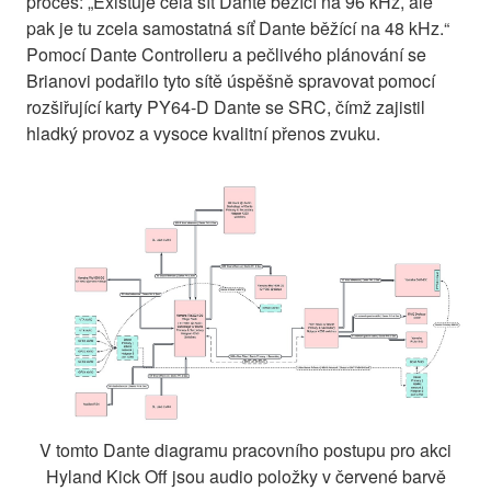
proces: „Existuje celá síť Dante běžící na 96 kHz, ale
pak je tu zcela samostatná síť Dante běžící na 48 kHz.“
Pomocí Dante Controlleru a pečlivého plánování se
Brianovi podařilo tyto sítě úspěšně spravovat pomocí
rozšiřující karty PY64-D Dante se SRC, čímž zajistil
hladký provoz a vysoce kvalitní přenos zvuku.
V tomto Dante diagramu pracovního postupu pro akci
Hyland Kick Off jsou audio položky v červené barvě