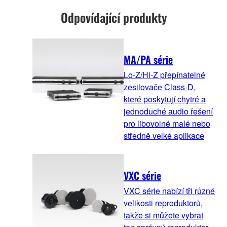
Odpovídající produkty
MA/PA série
Lo-Z/Hi-Z přepínatelné
zesilovače Class-D,
které poskytují chytré a
jednoduché audio řešení
pro libovolné malé nebo
středně velké aplikace
VXC série
VXC série nabízí tři různé
velikosti reproduktorů,
takže si můžete vybrat