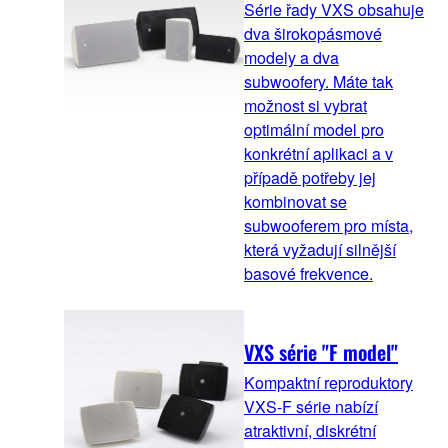
Série řady VXS obsahuje
dva širokopásmové
modely a dva
subwoofery. Máte tak
možnost si vybrat
optimální model pro
konkrétní aplikaci a v
případě potřeby jej
kombinovat se
subwooferem pro místa,
která vyžadují silnější
basové frekvence.
VXS série "F model"
Kompaktní reproduktory
VXS-F série nabízí
atraktivní, diskrétní