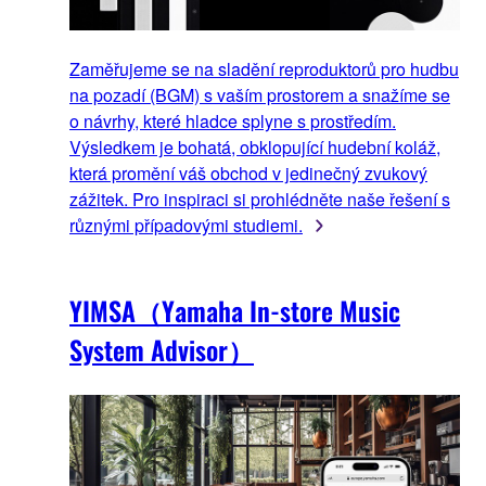
Zaměřujeme se na sladění reproduktorů pro hudbu
na pozadí (BGM) s vaším prostorem a snažíme se
o návrhy, které hladce splyne s prostředím.
Výsledkem je bohatá, obklopující hudební koláž,
která promění váš obchod v jedinečný zvukový
zážitek. Pro inspiraci si prohlédněte naše řešení s
různými případovými studiemi.
YIMSA（Yamaha In-store Music
System Advisor）