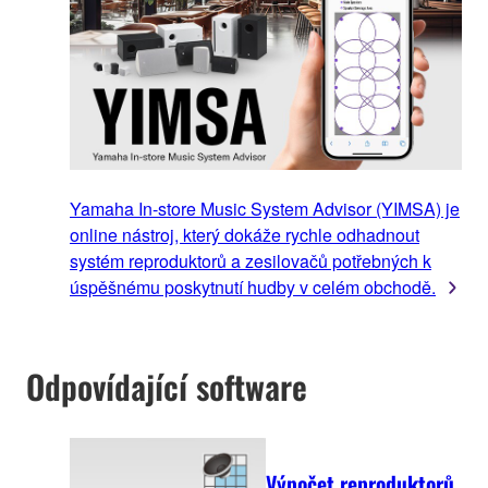
Yamaha In-store Music System Advisor (YIMSA) je
online nástroj, který dokáže rychle odhadnout
systém reproduktorů a zesilovačů potřebných k
úspěšnému poskytnutí hudby v celém obchodě.
Odpovídající software
Výpočet reproduktorů