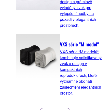
design a prémiově
vyladěný zvuk pro
vylepšení hudby na
pozadí v elegantních
prostorech.
VXS série "M model"
VXS série "M modelů"
kombinuje sofistikovaný
zvuk a design v
kompaktních
reproduktorech, které
významně obohatí
zušlechtění elegantních
prostor.