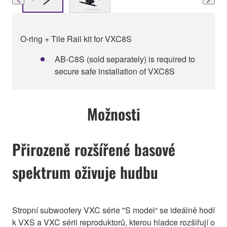
O-ring + Tile Rail kit for VXC8S
AB-C8S (sold separately) is required to
secure safe installation of VXC8S
Možnosti
Přirozeně rozšířené basové
spektrum oživuje hudbu
Stropní subwoofery VXC série "S model“ se ideálně hodí
k VXS a VXC sérii reproduktorů, kterou hladce rozšiřují o