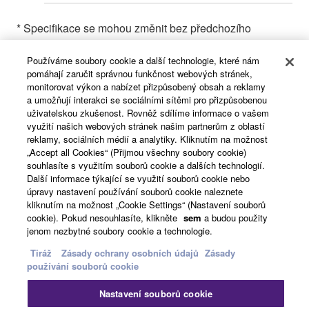
* Specifikace se mohou změnit bez předchozího
upozornění. Zobrazené barvy a povrchové úpravy se
mohou lišit od barev a povrchových úprav skutečných
Používáme soubory cookie a další technologie, které nám
pomáhají zaručit správnou funkčnost webových stránek,
produktů.
monitorovat výkon a nabízet přizpůsobený obsah a reklamy
a umožňují interakci se sociálními sítěmi pro přizpůsobenou
uživatelskou zkušenost. Rovněž sdílíme informace o vašem
využití našich webových stránek našim partnerům z oblastí
reklamy, sociálních médií a analytiky. Kliknutím na možnost
Home
Audio
Produkty
Reproboxy a reproduktory
„Accept all Cookies“ (Přijmou všechny soubory cookie)
VXC série "S model"
souhlasíte s využitím souborů cookie a dalších technologií.
Další informace týkající se využití souborů cookie nebo
úpravy nastavení používání souborů cookie naleznete
kliknutím na možnost „Cookie Settings“ (Nastavení souborů
cookie). Pokud nesouhlasíte, klikněte
sem
a budou použity
jenom nezbytné soubory cookie a technologie.
Tiráž
Zásady ochrany osobních údajů
Zásady
používání souborů cookie
Nastavení souborů cookie