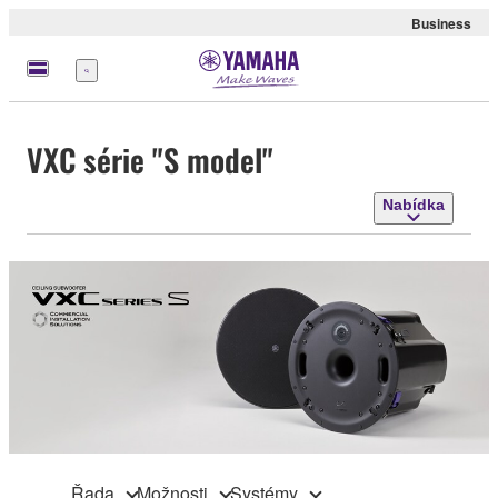
Business
Nabídka
VXC série "S model"
Nabídka
Řada
Možnosti
Systémy