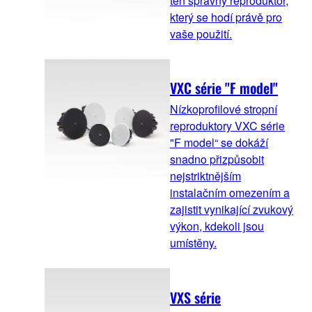
ten správný reproduktor,
který se hodí právě pro
vaše použití.
VXC série "F model"
Nízkoprofilové stropní
reproduktory VXC série
"F model“ se dokáží
snadno přizpůsobit
nejstriktnějším
instalačním omezením a
zajistit vynikající zvukový
výkon, kdekoli jsou
umístěny.
VXS série