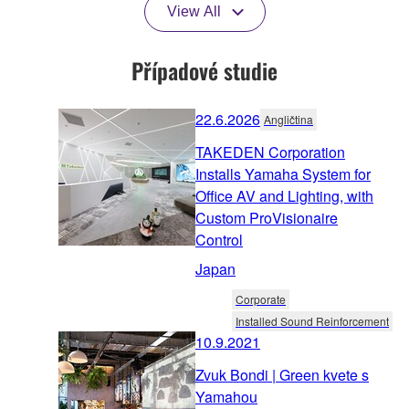
View All
Případové studie
22.6.2026
Angličtina
TAKEDEN Corporation
Installs Yamaha System for
Office AV and Lighting, with
Custom ProVisionaire
Control
Japan
Corporate
Installed Sound Reinforcement
10.9.2021
Zvuk Bondi | Green kvete s
Yamahou