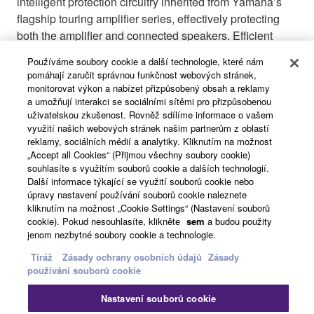
intelligent protection circuitry inherited from Yamaha’s
flagship touring amplifier series, effectively protecting
both the amplifier and connected speakers. Efficient
naturally cooled designs that do not require cooling fans
Používáme soubory cookie a další technologie, které nám
contribute to high reliability as well as quiet operation.
pomáhají zaručit správnou funkčnost webových stránek,
monitorovat výkon a nabízet přizpůsobený obsah a reklamy
The MA2120 and PA2120 are both certified by ENERGY
a umožňují interakci se sociálními sítěmi pro přizpůsobenou
STAR,* the internationally recognized standard of
uživatelskou zkušenost. Rovněž sdílíme informace o vašem
využití našich webových stránek našim partnerům z oblastí
energy efficiency accorded to environmentally friendly
reklamy, sociálních médií a analytiky. Kliknutím na možnost
equipment. Both models feature an auto standby
„Accept all Cookies“ (Přijmou všechny soubory cookie)
function that minimizes power consumption by
souhlasíte s využitím souborů cookie a dalších technologií.
automatically switching to standby mode when no audio
Další informace týkající se využití souborů cookie nebo
úpravy nastavení používání souborů cookie naleznete
input is detected for more than 25 minutes. Normal
kliknutím na možnost „Cookie Settings“ (Nastavení souborů
operation resumes as soon as audio input is detected.
cookie). Pokud nesouhlasíte, klikněte
sem
a budou použity
The energy-efficient MA/PA Series amplifiers are also
jenom nezbytné soubory cookie a technologie.
certified as Yamaha Eco Products.**
Tiráž
Zásady ochrany osobních údajů
Zásady
používání souborů cookie
* ENERGY STAR is a US Environmental Protection
Agency (EPA) voluntary program that helps businesses
Nastavení souborů cookie
and individuals save money and protect the climate