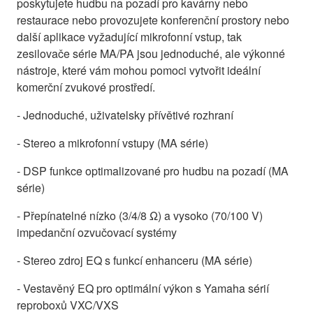
poskytujete hudbu na pozadí pro kavárny nebo
restaurace nebo provozujete konferenční prostory nebo
další aplikace vyžadující mikrofonní vstup, tak
zesilovače série MA/PA jsou jednoduché, ale výkonné
nástroje, které vám mohou pomoci vytvořit ideální
komerční zvukové prostředí.
- Jednoduché, uživatelsky přívětivé rozhraní
- Stereo a mikrofonní vstupy (MA série)
- DSP funkce optimalizované pro hudbu na pozadí (MA
série)
- Přepínatelné nízko (3/4/8 Ω) a vysoko (70/100 V)
impedanční ozvučovací systémy
- Stereo zdroj EQ s funkcí enhanceru (MA série)
- Vestavěný EQ pro optimální výkon s Yamaha sérií
reproboxů VXC/VXS