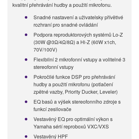
kvalitní přehrávání hudby a použití mikrofonu.
Snadné nastavení a uživatelsky přívětivé
rozhraní pro snadné ovládání
Podpora reproduktorových systémů Lo-Z
(30W @3Ω/4Ω/8Ω) a Hi-Z (60W x1ch,
70V/100V)
Flexibilní 2 mikrofonní vstupy a volitelné 3
stereofonní vstupy
Pokročilé funkce DSP pro přehrávání
hudby a použití mikrofonu (potlačení
zpětné vazby, Priority Ducker, Leveler)
EQ basů a výšek stereofonního zdroje s
funkcí zesilovače
Vestavěný EQ pro optimální výkon s
Yamaha sérií reproboxů VXC/VXS
Vestavěný HPF