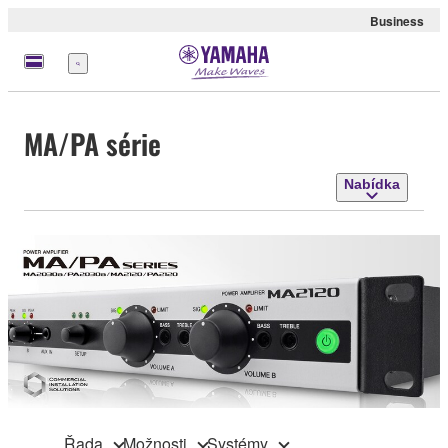
Business
Nabídka
MA/PA série
Nabídka
Řada
Možnosti
Systémy