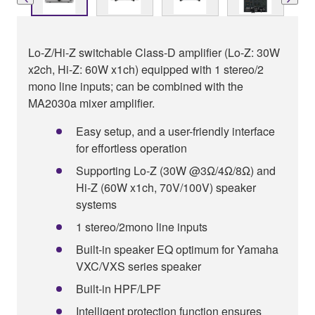
Lo-Z/Hi-Z switchable Class-D amplifier (Lo-Z: 30W
x2ch, Hi-Z: 60W x1ch) equipped with 1 stereo/2
mono line inputs; can be combined with the
MA2030a mixer amplifier.
Easy setup, and a user-friendly interface
for effortless operation
Supporting Lo-Z (30W @3Ω/4Ω/8Ω) and
Hi-Z (60W x1ch, 70V/100V) speaker
systems
1 stereo/2mono line inputs
Built-in speaker EQ optimum for Yamaha
VXC/VXS series speaker
Built-in HPF/LPF
Intelligent protection function ensures