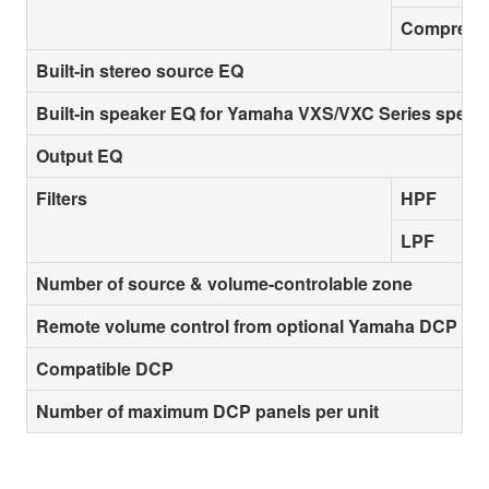
Compresso
Built-in stereo source EQ
Built-in speaker EQ for Yamaha VXS/VXC Series speak
Output EQ
Filters
HPF
LPF
Number of source & volume-controlable zone
Remote volume control from optional Yamaha DCP con
Compatible DCP
Number of maximum DCP panels per unit