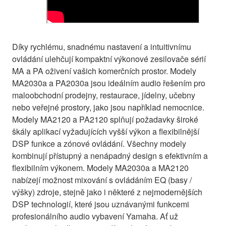
Díky rychlému, snadnému nastavení a intuitivnímu
ovládání ulehčují kompaktní výkonové zesilovače sérií
MA a PA oživení vašich komerčních prostor. Modely
MA2030a a PA2030a jsou ideálním audio řešením pro
maloobchodní prodejny, restaurace, jídelny, učebny
nebo veřejné prostory, jako jsou například nemocnice.
Modely MA2120 a PA2120 splňují požadavky široké
škály aplikací vyžadujících vyšší výkon a flexibilnější
DSP funkce a zónové ovládání. Všechny modely
kombinují přístupný a nenápadný design s efektivním a
flexibilním výkonem. Modely MA2030a a MA2120
nabízejí možnost mixování s ovládáním EQ (basy /
výšky) zdroje, stejně jako i některé z nejmodernějších
DSP technologií, které jsou uznávanými funkcemi
profesionálního audio vybavení Yamaha. Ať už