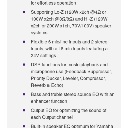
for effortless operation
Supporting Lo-Z (120W x2ch @4Ω or
100W x2ch @3Ω/8Ω) and Hi-Z (120W
x2ch or 200W x1ch, 70V/100V) speaker
systems
Flexible 6 mic/line inputs and 2 stereo
inputs, with all 6 mic inputs featuring a
24V settings
DSP functions for music playback and
microphone use (Feedback Suppressor,
Priority Ducker, Leveler, Compressor,
Reverb & Echo)
Bass and treble stereo source EQ with an
enhancer function
Output EQ for optimizing the sound of
each Output channel
Built-in speaker EQ optimum for Yamaha