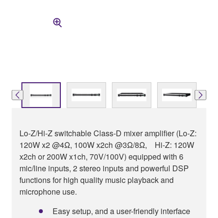
Lo-Z/Hi-Z switchable Class-D mixer amplifier (Lo-Z:
120W x2 @4Ω, 100W x2ch @3Ω/8Ω, Hi-Z: 120W
x2ch or 200W x1ch, 70V/100V) equipped with 6
mic/line inputs, 2 stereo inputs and powerful DSP
functions for high quality music playback and
microphone use.
Easy setup, and a user-friendly interface