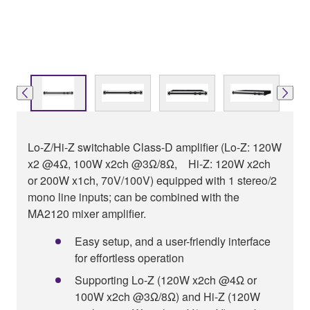
Lo-Z/Hi-Z switchable Class-D amplifier (Lo-Z: 120W
x2 @4Ω, 100W x2ch @3Ω/8Ω, Hi-Z: 120W x2ch
or 200W x1ch, 70V/100V) equipped with 1 stereo/2
mono line inputs; can be combined with the
MA2120 mixer amplifier.
Easy setup, and a user-friendly interface
for effortless operation
Supporting Lo-Z (120W x2ch @4Ω or
100W x2ch @3Ω/8Ω) and Hi-Z (120W