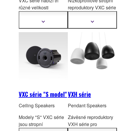
VXC série nabízí tři
Nízkoprofilové stropní
různé velikosti
reproduktory VXC série
reproduktorů, takže si
"F model“ se dokáží
můžete v
ybrat ten
snadno přizpůsobit
Zobrazit
Zobrazit
další
další
správný reproduktor,
nejst
riktnějším
informace
informace
který se hodí právě pro
instalačním omezením
vaše použití.
a zajistit vynikající
zvukový výkon, kdekoli
jsou umístěny.
VXC série "S model"
VXH série
Ceiling Speakers
Pendant Speakers
Modely "S" VXC série
Závěsné reproduktory
jsou stropní
VXH série pro