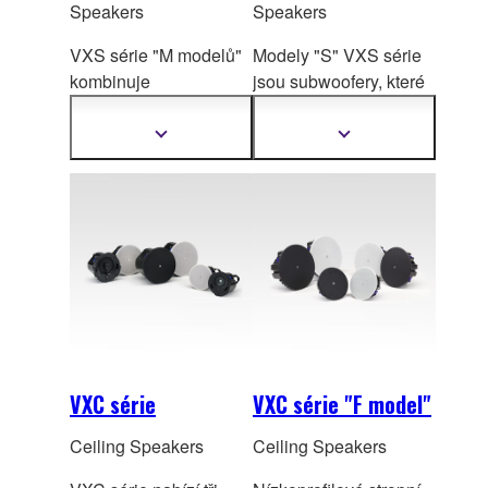
Speakers
Speakers
VXS série "M modelů"
Modely "S" VXS série
kombinuje
jsou subwoofery, které
sofistikovaný zvuk a
ideálně doplňu
jí
design v kompaktních
expresivní přirozený
Zobrazit
Zobrazit
další
další
reproduktorech, které
zvuk reproduktorů řady
informace
informace
významně obohatí
VXS a VXC.
zušlechtění elegantních
prostor.
VXC série
VXC série "F model"
Ceiling Speakers
Ceiling Speakers