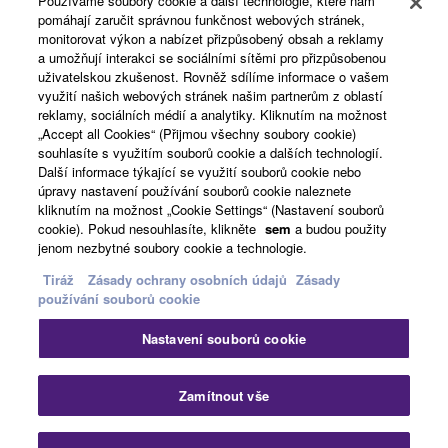
Používáme soubory cookie a další technologie, které nám
pomáhají zaručit správnou funkčnost webových stránek,
monitorovat výkon a nabízet přizpůsobený obsah a reklamy
a umožňují interakci se sociálními sítěmi pro přizpůsobenou
News
uživatelskou zkušenost. Rovněž sdílíme informace o vašem
využití našich webových stránek našim partnerům z oblastí
reklamy, sociálních médií a analytiky. Kliknutím na možnost
„Accept all Cookies“ (Přijmou všechny soubory cookie)
About Yamaha
souhlasíte s využitím souborů cookie a dalších technologií.
Další informace týkající se využití souborů cookie nebo
úpravy nastavení používání souborů cookie naleznete
kliknutím na možnost „Cookie Settings“ (Nastavení souborů
Česká republika a Slovensko - English
cookie). Pokud nesouhlasíte, klikněte
sem
a budou použity
jenom nezbytné soubory cookie a technologie.
Consumer
Tiráž
Zásady ochrany osobních údajů
Zásady
používání souborů cookie
Kontaktujte nás
Podmínky užití
Nastavení souborů cookie
Zásady ochrany osobních údajů
Zásady používání souborů cookie
Zav
Zamítnout vše
© Yamaha Corporation.