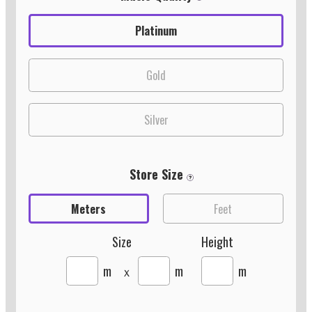
Platinum
Gold
Silver
Store Size
Meters
Feet
Size
Height
m
ｘ
m
m