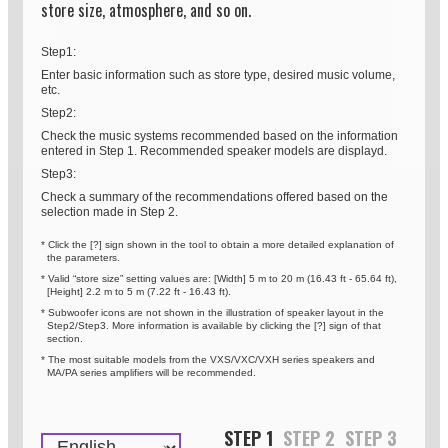
store size, atmosphere, and so on.
Step1:
Enter basic information such as store type, desired music volume,
etc.
Step2:
Check the music systems recommended based on the information
entered in Step 1. Recommended speaker models are displayd.
Step3:
Check a summary of the recommendations offered based on the
selection made in Step 2.
* Click the [?] sign shown in the tool to obtain a more detailed explanation of
the parameters.
* Valid “store size” setting values are: [Width] 5 m to 20 m (16.43 ft - 65.64 ft),
[Height] 2.2 m to 5 m (7.22 ft - 16.43 ft).
* Subwoofer icons are not shown in the illustration of speaker layout in the
Step2/Step3. More information is available by clicking the [?] sign of that
section.
* The most suitable models from the VXS/VXC/VXH series speakers and
MA/PA series amplifiers will be recommended.
STEP 1
STEP 2
STEP 3