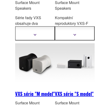
Surface Mount
Surface Mount
Speakers
Speakers
Série řady VXS
Kompaktní
obsahuje dva
reproduktory VXS-F
širokopásmové modely
série nabízí atraktivní,
a dva subwoofery. Máte
diskrétní design a
Zobrazit
Zobrazit
další
další
tak možnost si vybrat
pr
émiově vyladěný
informace
informace
optimální model pro
zvuk pro vylepšení
konk
rétní aplikaci a v
hudby na pozadí v
případě potřeby jej
elegantních prostorech.
kombinovat se
subwooferem pro
místa, která vyžadují
silnější basové
frekvence.
VXS série "M model"
VXS série "S model"
Surface Mount
Surface Mount