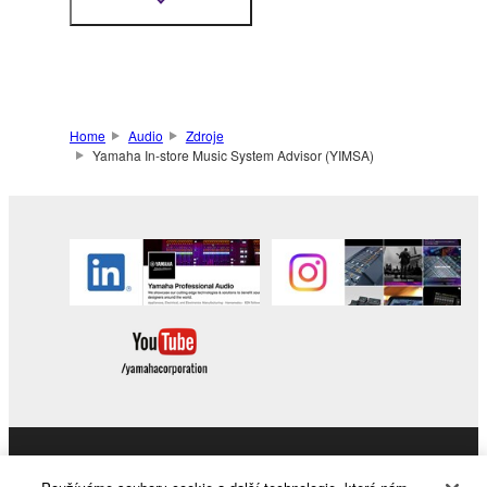
Zobrazit
další
řešení pro libovolné
informace
malé nebo středně
velké aplikace
Home
Audio
Zdroje
Yamaha In-store Music System Advisor (YIMSA)
Products & Solutions