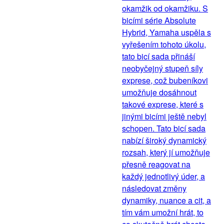
okamžik od okamžiku. S
bicími série Absolute
Hybrid, Yamaha uspěla s
vyřešením tohoto úkolu,
tato bicí sada přináší
neobyčejný stupeň síly
exprese, což bubeníkovi
umožňuje dosáhnout
takové exprese, které s
jinými bicími ještě nebyl
schopen. Tato bicí sada
nabízí široký dynamický
rozsah, který jí umožňuje
přesně reagovat na
každý jednotlivý úder, a
následovat změny
dynamiky, nuance a cit, a
tím vám umožní hrát, to