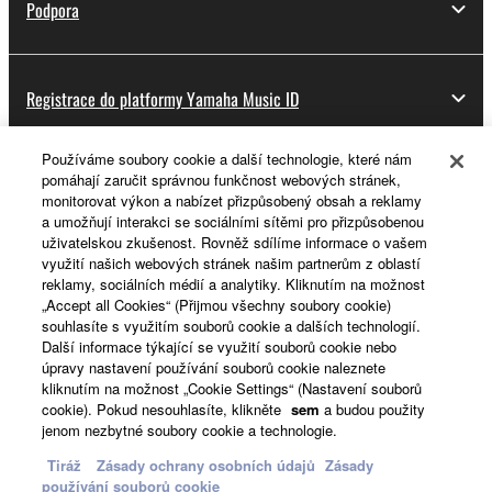
Podpora
Registrace do platformy Yamaha Music ID
Používáme soubory cookie a další technologie, které nám
pomáhají zaručit správnou funkčnost webových stránek,
O Yamaze
monitorovat výkon a nabízet přizpůsobený obsah a reklamy
a umožňují interakci se sociálními sítěmi pro přizpůsobenou
uživatelskou zkušenost. Rovněž sdílíme informace o vašem
využití našich webových stránek našim partnerům z oblastí
Česká republika a Slovensko - Czech
reklamy, sociálních médií a analytiky. Kliknutím na možnost
„Accept all Cookies“ (Přijmou všechny soubory cookie)
Business
souhlasíte s využitím souborů cookie a dalších technologií.
Další informace týkající se využití souborů cookie nebo
úpravy nastavení používání souborů cookie naleznete
kliknutím na možnost „Cookie Settings“ (Nastavení souborů
cookie). Pokud nesouhlasíte, klikněte
sem
a budou použity
jenom nezbytné soubory cookie a technologie.
Tiráž
Zásady ochrany osobních údajů
Zásady
používání souborů cookie