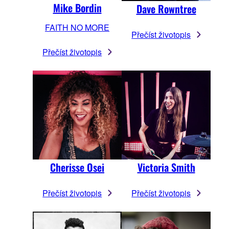
Mike Bordin
Dave Rowntree
FAITH NO MORE
Přečíst životopis
Přečíst životopis
Cherisse Osei
Victoria Smith
Přečíst životopis
Přečíst životopis