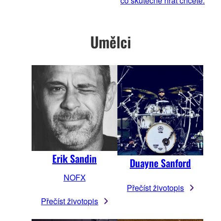
co skutečně hrát chcete.
Umělci
Erik Sandin
Duayne Sanford
NOFX
Přečíst životopis
Přečíst životopis