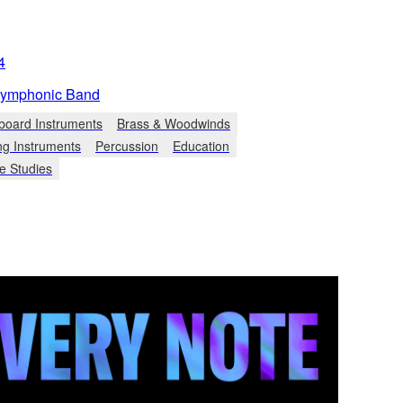
4
ymphonic Band
board Instruments
Brass & Woodwinds
ng Instruments
Percussion
Education
e Studies