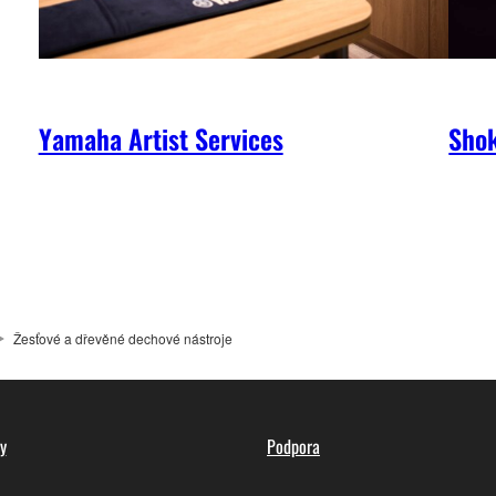
Yamaha Artist Services
Shok
Žesťové a dřevěné dechové nástroje
y
Podpora