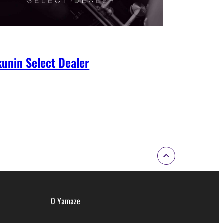
unin Select Dealer
O Yamaze