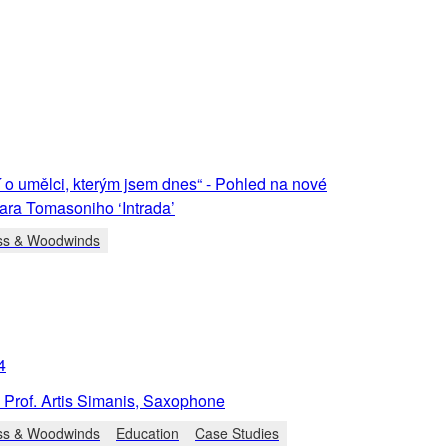
 o umělci, kterým jsem dnes“ - Pohled na nové
ra Tomasoniho ‘Intrada’
ss & Woodwinds
4
Prof. Artis Simanis, Saxophone
ss & Woodwinds
Education
Case Studies