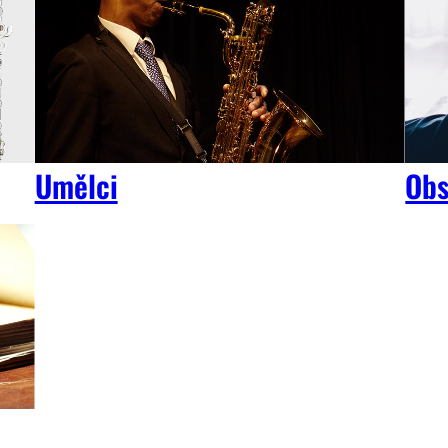
Umělci
Obs