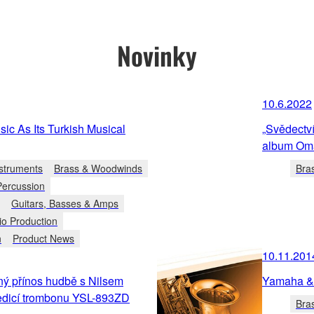
Novinky
10.6.2022
c As Its Turkish Musical
„Svědectví
album Oma
struments
Brass & Woodwinds
Bra
Percussion
Guitars, Basses & Amps
io Production
n
Product News
10.11.201
ý přínos hudbě s Nilsem
Yamaha & 
edicí trombonu YSL-893ZD
Bra