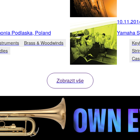
10.11.201
monia Podlaska, Poland
Yamaha S
struments
Brass & Woodwinds
Key
dies
Stri
Cas
Zobrazit vše