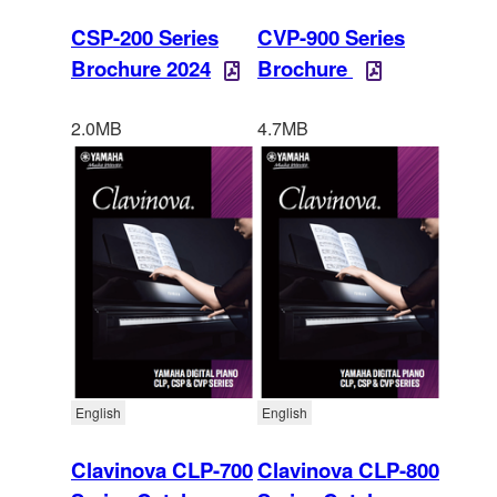
CSP-200 Series
CVP-900 Series
Brochure 2024
Brochure
2.0MB
4.7MB
English
English
Clavinova CLP-700
Clavinova CLP-800