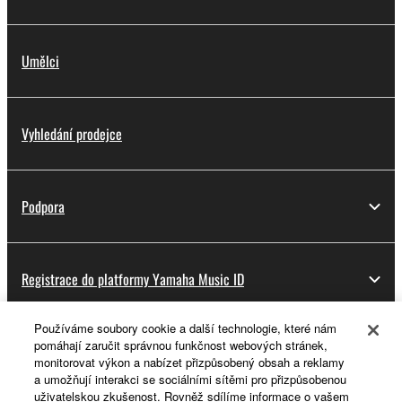
Umělci
Vyhledání prodejce
Podpora
Registrace do platformy Yamaha Music ID
Používáme soubory cookie a další technologie, které nám
pomáhají zaručit správnou funkčnost webových stránek,
O Yamaze
monitorovat výkon a nabízet přizpůsobený obsah a reklamy
a umožňují interakci se sociálními sítěmi pro přizpůsobenou
uživatelskou zkušenost. Rovněž sdílíme informace o vašem