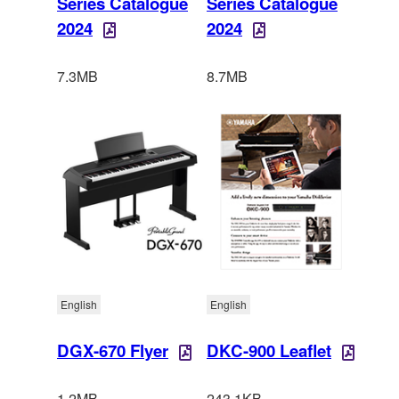
Series Catalogue
Series Catalogue
2024
2024
7.3MB
8.7MB
English
English
DGX-670 Flyer
DKC-900 Leaflet
1.2MB
243.1KB