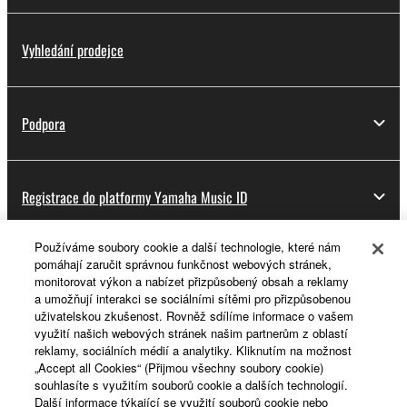
Vyhledání prodejce
Podpora
Registrace do platformy Yamaha Music ID
Používáme soubory cookie a další technologie, které nám
pomáhají zaručit správnou funkčnost webových stránek,
O Yamaze
monitorovat výkon a nabízet přizpůsobený obsah a reklamy
a umožňují interakci se sociálními sítěmi pro přizpůsobenou
uživatelskou zkušenost. Rovněž sdílíme informace o vašem
využití našich webových stránek našim partnerům z oblastí
Česká republika a Slovensko - Czech
reklamy, sociálních médií a analytiky. Kliknutím na možnost
„Accept all Cookies“ (Přijmou všechny soubory cookie)
Business
souhlasíte s využitím souborů cookie a dalších technologií.
Další informace týkající se využití souborů cookie nebo