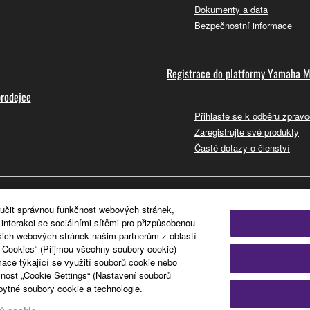
Dokumenty a data
Bezpečnostní informace
Registrace do platformy Yamaha M
prodejce
Přihlaste se k odběru zpravo
Zaregistrujte své produkty
Časté dotazy o členství
ručit správnou funkčnost webových stránek,
nterakci se sociálními sítěmi pro přizpůsobenou
šich webových stránek našim partnerům z oblastí
l Cookies“ (Přijmou všechny soubory cookie)
mace týkající se využití souborů cookie nebo
nost „Cookie Settings“ (Nastavení souborů
ytné soubory cookie a technologie.