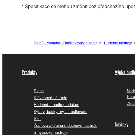
* Specifikace se mohou změnit bez předchozího upoz
Domů - Yamaha - Další evropské země
Hudební nástroje
Produkty
Výuka hudb
Piana
Nada
Euro
Klávesové nástroje
Zkuš
Hudební a audio produkce
Kytary, baskytary a zesilovače
Bicí
Novinky
Žesťové a dřevěné dechové nástroje
Smyčcové nástroje