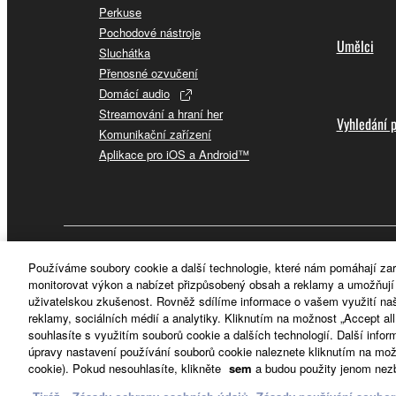
Perkuse
Pochodové nástroje
Umělci
Sluchátka
Přenosné ozvučení
Domácí audio
Streamování a hraní her
Vyhledání 
Komunikační zařízení
Aplikace pro iOS a Android™
Česká republika a Slovensko - Czech
Používáme soubory cookie a další technologie, které nám pomáhají za
monitorovat výkon a nabízet přizpůsobený obsah a reklamy a umožňují i
uživatelskou zkušenost. Rovněž sdílíme informace o vašem využití na
reklamy, sociálních médií a analytiky. Kliknutím na možnost „Accept al
souhlasíte s využitím souborů cookie a dalších technologií. Další infor
úpravy nastavení používání souborů cookie naleznete kliknutím na mož
cookie). Pokud nesouhlasíte, klikněte
sem
a budou použity jenom nezb