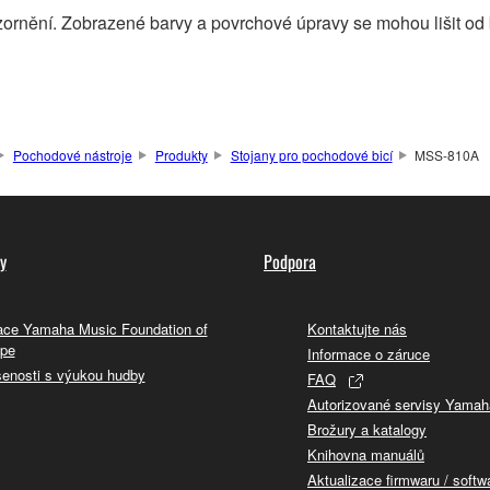
ornění. Zobrazené barvy a povrchové úpravy se mohou lišit od
Pochodové nástroje
Produkty
Stojany pro pochodové bicí
MSS-810A
y
Podpora
ce Yamaha Music Foundation of
Kontaktujte nás
pe
Informace o záruce
enosti s výukou hudby
FAQ
Autorizované servisy Yamah
Brožury a katalogy
Knihovna manuálů
Aktualizace firmwaru / softw