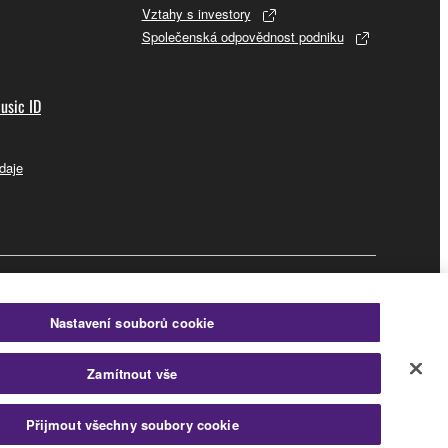
Vztahy s investory
Společenská odpovědnost podniku
usic ID
daje
Business
Nastavení souborů cookie
Zamítnout vše
Přijmout všechny soubory cookie