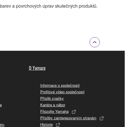
 barev a povrchových úprav skutečných produktů.
O Yamaze
Informace o společnosti
Profilové video společnosti
Příslib značky
a
Kariéra a nábor
Filozofie Yamaha
Přísliby zainteresovaným stranám
aru
Historie