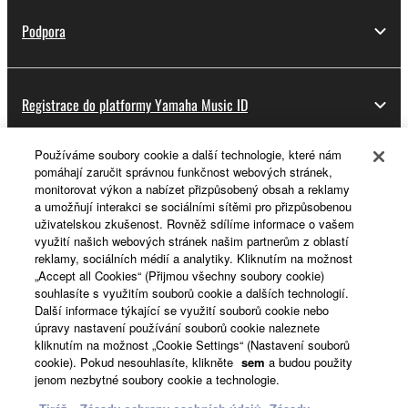
Podpora
Registrace do platformy Yamaha Music ID
Používáme soubory cookie a další technologie, které nám
pomáhají zaručit správnou funkčnost webových stránek,
O Yamaze
monitorovat výkon a nabízet přizpůsobený obsah a reklamy
a umožňují interakci se sociálními sítěmi pro přizpůsobenou
uživatelskou zkušenost. Rovněž sdílíme informace o vašem
využití našich webových stránek našim partnerům z oblastí
Česká republika a Slovensko - Czech
reklamy, sociálních médií a analytiky. Kliknutím na možnost
„Accept all Cookies“ (Přijmou všechny soubory cookie)
Business
souhlasíte s využitím souborů cookie a dalších technologií.
Další informace týkající se využití souborů cookie nebo
úpravy nastavení používání souborů cookie naleznete
kliknutím na možnost „Cookie Settings“ (Nastavení souborů
cookie). Pokud nesouhlasíte, klikněte
sem
a budou použity
jenom nezbytné soubory cookie a technologie.