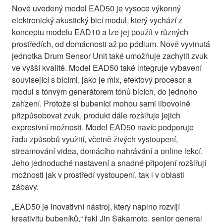
Nově uvedený model EAD50 je vysoce výkonný
elektronický akustický bicí modul, který vychází z
konceptu modelu EAD10 a lze jej použít v různých
prostředích, od domácnosti až po pódium. Nově vyvinutá
jednotka Drum Sensor Unit také umožňuje zachytit zvuk
ve vyšší kvalitě. Model EAD50 také integruje vybavení
související s bicími, jako je mix, efektový procesor a
modul s tónvým generátorem tónů bicích, do jednoho
zařízení. Protože si bubeníci mohou sami libovolně
přizpůsobovat zvuk, produkt dále rozšiřuje jejich
expresivní možnosti. Model EAD50 navíc podporuje
řadu způsobů využití, včetně živých vystoupení,
streamování videa, domácího nahrávání a online lekcí.
Jeho jednoduché nastavení a snadné připojení rozšiřují
možnosti jak v prostředí vystoupení, tak i v oblasti
zábavy.
„EAD50 je inovativní nástroj, který naplno rozvíjí
kreativitu bubeníků,“ řekl Jin Sakamoto, senior general