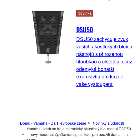
Novinka
DSU50
DSU50 zachycuje zvuk
vašich akustických bicích
nástrojů s přirozenou
hloubkou a čistotou, čímž
odemyká bohatší
expresivitu pro každé
vaše vystoupení.
Domů - Yamaha - Další evropské země
Novinky a události
Yamaha uvádí na trh elektronický akustický bicí modul EAD50
– nový model se špičkovou specifikací pro použití doma i na
pódiu