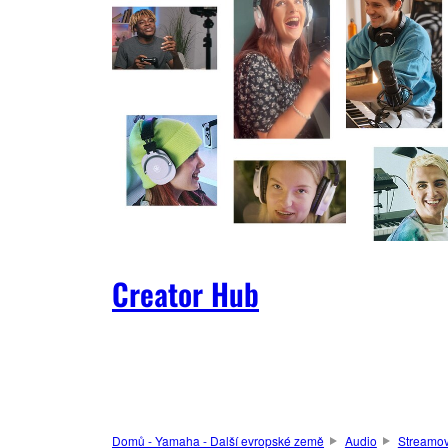
Creator Hub
Domů - Yamaha - Další evropské země
Audio
Streamov