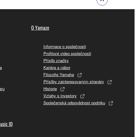
O Yamaze
Informace o společnosti
Profilové video společnosti
Příslib značky
a
Kariéra a nábor
Filozofie Yamaha
Přísliby zainteresovaným stranám
aru
Historie
Vztahy s investory
Společenská odpovědnost podniku
usic ID