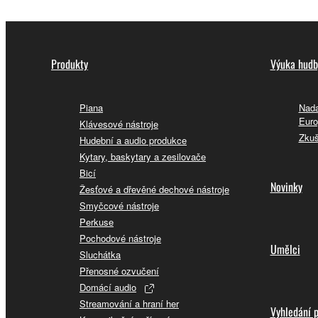
Produkty
Výuka hudb
Piana
Nada
Euro
Klávesové nástroje
Zkuš
Hudební a audio produkce
Kytary, baskytary a zesilovače
Bicí
Novinky
Žesťové a dřevěné dechové nástroje
Smyčcové nástroje
Perkuse
Pochodové nástroje
Umělci
Sluchátka
Přenosné ozvučení
Domácí audio
Streamování a hraní her
Vyhledání 