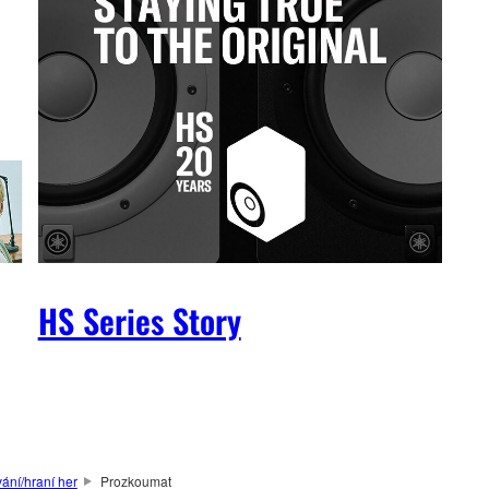
HS Series Story
ání/hraní her
Prozkoumat