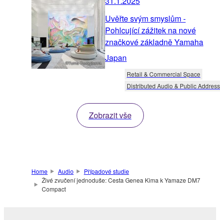
31.1.2025
Uvěřte svým smyslům -
Pohlcující zážitek na nové
značkové základně Yamaha
Japan
Retail & Commercial Space
Distributed Audio & Public Address
Zobrazit vše
Home
Audio
Případové studie
Živé zvučení jednoduše: Cesta Genea Kima k Yamaze DM7
Compact