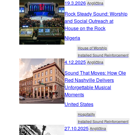
19.3.2026
Angličtina
Rock Steady Sound: Worship
and Social Outreach at
House on the Rock
Nigeria
House of Worship
Installed Sound Reinforcement
4.12.2025
Angličtina
Sound That Moves: How Ole
Red Nashville Delivers
Unforgettable Musical
Moments
United States
Hospitality
Installed Sound Reinforcement
27.10.2025
Angličtina