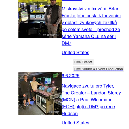
Mistrovství v mixování: Brian
Frost a jeho cesta k inovacím
v oblasti zvukových zážitků
po celém světě – přechod ze
série Yamaha CL5 na sérii
DM7
United States
Live Events
Live Sound & Event Production
6.6.2025
Navigace zvuku pro Tyler,
The Creator – Landon Storey
(MON) a Paul Wichmann
(FOH) plují s DM7 po řece
Hudson
United States