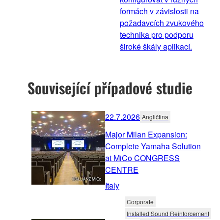
formách v závislosti na
požadavcích zvukového
technika pro podporu
široké škály aplikací.
Související případové studie
22.7.2026
Angličtina
Major Milan Expansion:
Complete Yamaha Solution
at MiCo CONGRESS
CENTRE
Italy
Corporate
Installed Sound Reinforcement