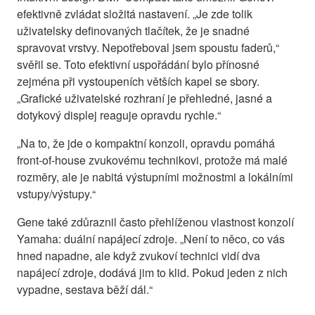
efektivně zvládat složitá nastavení. „Je zde tolik
uživatelsky definovaných tlačítek, že je snadné
spravovat vrstvy. Nepotřeboval jsem spoustu faderů,“
svěřil se. Toto efektivní uspořádání bylo přínosné
zejména při vystoupeních větších kapel se sbory.
„Grafické uživatelské rozhraní je přehledné, jasné a
dotykový displej reaguje opravdu rychle.“
„Na to, že jde o kompaktní konzoli, opravdu pomáhá
front-of-house zvukovému technikovi, protože má malé
rozměry, ale je nabitá výstupními možnostmi a lokálními
vstupy/výstupy.“
Gene také zdůraznil často přehlíženou vlastnost konzolí
Yamaha: duální napájecí zdroje. „Není to něco, co vás
hned napadne, ale když zvukoví technici vidí dva
napájecí zdroje, dodává jim to klid. Pokud jeden z nich
vypadne, sestava běží dál.“