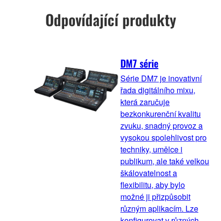
Odpovídající produkty
DM7 série
Série DM7 je inovativní
řada digitálního mixu,
která zaručuje
bezkonkurenční kvalitu
zvuku, snadný provoz a
vysokou spolehlivost pro
techniky, umělce i
publikum, ale také velkou
škálovatelnost a
flexibilitu, aby bylo
možné ji přizpůsobit
různým aplikacím. Lze
konfigurovat v různých