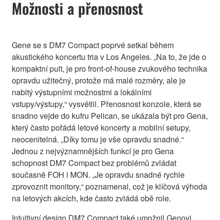
Možnosti a přenosnost
Gene se s DM7 Compact poprvé setkal během
akustického koncertu tria v Los Angeles. „Na to, že jde o
kompaktní pult, je pro front-of-house zvukového technika
opravdu užitečný, protože má malé rozměry, ale je
nabitý výstupními možnostmi a lokálními
vstupy/výstupy,“ vysvětlil. Přenosnost konzole, která se
snadno vejde do kufru Pelican, se ukázala být pro Gena,
který často pořádá letové koncerty a mobilní setupy,
neocenitelná. „Díky tomu je vše opravdu snadné.“
Jednou z nejvýznamnějších funkcí je pro Gena
schopnost DM7 Compact bez problémů zvládat
současně FOH i MON. „Je opravdu snadné rychle
zprovoznit monitory,“ poznamenal, což je klíčová výhoda
na letových akcích, kde často zvládá obě role.
Intuitivní design DM7 Compact také umožnil Genovi