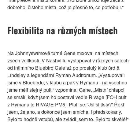
dobrého, čistého místa, což je přesně to, co potřebuji.“
Flexibilita na různých místech
Na Johnnyswimově turné Gene mixoval na místech
všech velikostí. V Nashvillu vystupoval v různých sálech
od intimního Bluebird Cafe až po proslulý klub 3rd &
Lindsley a legendární Ryman Auditorium. „Vystupovali
jsme v Bluebirdu, v klubu a pak v Rymanu - na všechno
jsme měli stejný pult,“ vzpomínal Gene. „Místní chlapci
se smáli, když jsem ho postavil vedle Rivage [FOH pult
v Rymanu je RIVAGE PM5]. Ptali se: 'Jsi si jistý?' Řekl
jsem, že ano, a dokonce jsem smíchal i předskokany.
Bylo to hodně vstupů, ale zvládl jsem to. Bylo to skvělé!“