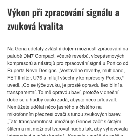
Výkon při zpracování signálu a
zvuková kvalita
Na Gena udělaly zvláštní dojem možnosti zpracování na
palubě DM7 Compact, včetně reverbů, vícepásmových
kompresorů a nástrojů pro zpracování signálu Portico od
Ruperta Neve Designs. „Vestavěné reverby, multiband,
FET limiter, U76 a miluji všechny kompresory Portico,“
uvedl. „Co se týče zvuku, je prostě opravdu flexibilní a
transparentní. To mě opravdu baví, protože v dnešní
době se u hudby často žádá, abyste něco přidávali.
Nemůžete udělat něco jasného a čistého na
mikrofonním předzesilovači s tunou zvukových barev.
„Tato transparentnost umožňuje Genovi začít s čistým
štítem a mít možnost tvarovat hudbu tak, aby vyhovovala
interpretovi a místu konání. „Konzole umožňuje začít z