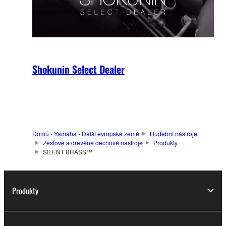
Shokunin Select Dealer
Domů - Yamaha - Další evropské země
Hudební nástroje
Žesťové a dřevěné dechové nástroje
Produkty
SILENT BRASS™
Produkty