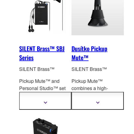
SILENT Brass™ SBJ
Dusítko Pickup
Series
Mute™
SILENT Brass™
SILENT Brass™
Pickup Mute™ and
Pickup Mute™
Personal Studio™ set
combines a high-
delivers natura
l acoustic
performance mute
with
tone you hear when
an internal microphone
Zobrazit
Zobrazit
další
další
playing without a mute.
to pickup sound.
informace
informace