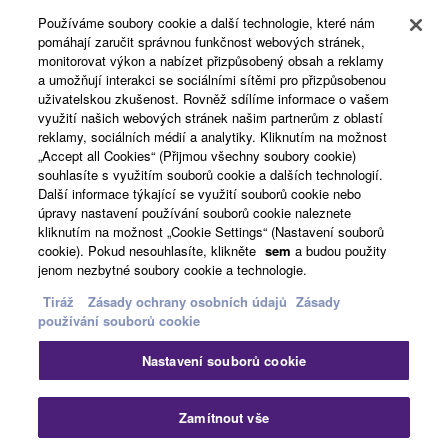
Používáme soubory cookie a další technologie, které nám
pomáhají zaručit správnou funkčnost webových stránek,
O Yamaze
monitorovat výkon a nabízet přizpůsobený obsah a reklamy
a umožňují interakci se sociálními sítěmi pro přizpůsobenou
uživatelskou zkušenost. Rovněž sdílíme informace o vašem
využití našich webových stránek našim partnerům z oblastí
Česká republika a Slovensko - Czech
reklamy, sociálních médií a analytiky. Kliknutím na možnost
„Accept all Cookies“ (Přijmou všechny soubory cookie)
Business
souhlasíte s využitím souborů cookie a dalších technologií.
Další informace týkající se využití souborů cookie nebo
úpravy nastavení používání souborů cookie naleznete
kliknutím na možnost „Cookie Settings“ (Nastavení souborů
cookie). Pokud nesouhlasíte, klikněte
sem
a budou použity
jenom nezbytné soubory cookie a technologie.
Tiráž
Zásady ochrany osobních údajů
Zásady
používání souborů cookie
Kontaktujte nás
Podmínky užití
Nastavení souborů cookie
Zásady ochrany osobních údajů
Zásady používání souborů cookie
Tiráž
Zamítnout vše