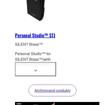
Personal Studio™ STJ
SILENT Brass™
Personal Studio™ for
SILENT Brass
™(with
Brass Resonance
Modeling™)
Zobrazit
další
informace
Archivované produkty