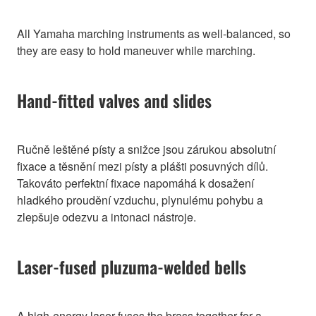
All Yamaha marching instruments as well-balanced, so
they are easy to hold maneuver while marching.
Hand-fitted valves and slides
Ručně leštěné písty a snižce jsou zárukou absolutní
fixace a těsnění mezi písty a plášti posuvných dílů.
Takováto perfektní fixace napomáhá k dosažení
hladkého proudění vzduchu, plynulému pohybu a
zlepšuje odezvu a intonaci nástroje.
Laser-fused pluzuma-welded bells
A high-energy laser fuses the brass together for a