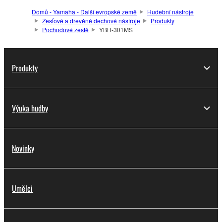
Domů - Yamaha - Další evropské země
Hudební nástroje
Žesťové a dřevěné dechové nástroje
Produkty
Pochodové žestě
YBH-301MS
Produkty
Výuka hudby
Novinky
Umělci