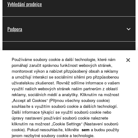
Vyhledání prodejce
Podpora
Registrace do platformy Yamaha Music ID
Používáme soubory cookie a další technologie, které nám
pomáhají zaručit správnou funkčnost webových stránek,
monitorovat výkon a nabízet přizpůsobený obsah a reklamy
a umožňují interakci se sociálními sítěmi pro přizpůsobenou
O Yamaze
uživatelskou zkušenost. Rovněž sdílíme informace o vašem
využití našich webových stránek našim partnerům z oblastí
reklamy, sociálních médií a analytiky. Kliknutím na možnost
„Accept all Cookies“ (Přijmou všechny soubory cookie)
Česká republika a Slovensko - Czech
souhlasíte s využitím souborů cookie a dalších technologií.
Další informace týkající se využití souborů cookie nebo
Business
úpravy nastavení používání souborů cookie naleznete
kliknutím na možnost „Cookie Settings“ (Nastavení souborů
cookie). Pokud nesouhlasíte, klikněte
sem
a budou použity
jenom nezbytné soubory cookie a technologie.