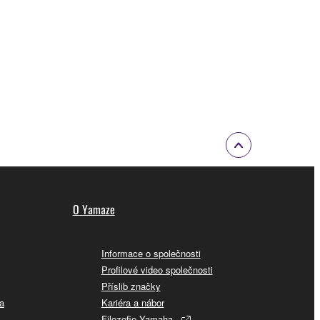
O Yamaze
Informace o společnosti
Profilové video společnosti
Příslib značky
a
Kariéra a nábor
Filozofie Yamaha