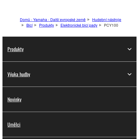
Domů - Yamaha - Další evropské země
Hudební nástroje
Bicí
Produkty
Elektronické bicí pady
PCY100
Produkty
Výuka hudby
Novinky
Umělci