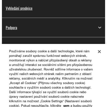
Vyhledání prodejce
Podpora
Registrace do platformy Yamaha Music ID
Používáme soubory cookie a další technologie, které nám
pomáhají zaručit správnou funkčnost webových stránek,
monitorovat výkon a nabízet přizpůsobený obsah a reklamy
a umožňují interakci se sociálními sítěmi pro přizpůsobenou
O Yamaze
uživatelskou zkušenost. Rovněž sdílíme informace o vašem
využití našich webových stránek našim partnerům z oblastí
reklamy, sociálních médií a analytiky. Kliknutím na možnost
„Accept all Cookies“ (Přijmou všechny soubory cookie)
Česká republika a Slovensko - Czech
souhlasíte s využitím souborů cookie a dalších technologií.
Další informace týkající se využití souborů cookie nebo
Business
úpravy nastavení používání souborů cookie naleznete
kliknutím na možnost „Cookie Settings“ (Nastavení souborů
cookie). Pokud nesouhlasíte, klikněte
sem
a budou použity