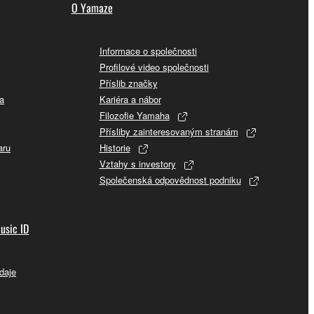
O Yamaze
Informace o společnosti
Profilové video společnosti
Příslib značky
a
Kariéra a nábor
Filozofie Yamaha
Přísliby zainteresovaným stranám
aru
Historie
Vztahy s investory
Společenská odpovědnost podniku
usic ID
daje