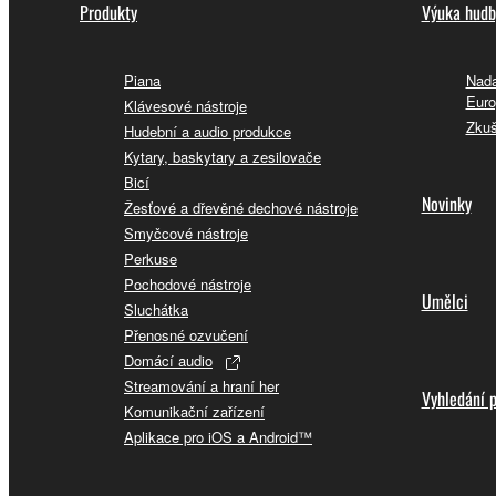
Produkty
Výuka hudb
Piana
Nada
Euro
Klávesové nástroje
Zkuš
Hudební a audio produkce
Kytary, baskytary a zesilovače
Bicí
Novinky
Žesťové a dřevěné dechové nástroje
Smyčcové nástroje
Perkuse
Pochodové nástroje
Umělci
Sluchátka
Přenosné ozvučení
Domácí audio
Streamování a hraní her
Vyhledání 
Komunikační zařízení
Aplikace pro iOS a Android™