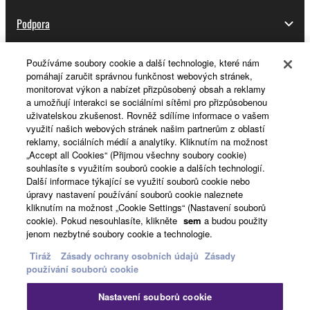
Podpora
Používáme soubory cookie a další technologie, které nám
pomáhají zaručit správnou funkčnost webových stránek,
Registrace do platformy Yamaha Music ID
monitorovat výkon a nabízet přizpůsobený obsah a reklamy
a umožňují interakci se sociálními sítěmi pro přizpůsobenou
uživatelskou zkušenost. Rovněž sdílíme informace o vašem
využití našich webových stránek našim partnerům z oblastí
O Yamaze
reklamy, sociálních médií a analytiky. Kliknutím na možnost
„Accept all Cookies“ (Přijmou všechny soubory cookie)
souhlasíte s využitím souborů cookie a dalších technologií.
Další informace týkající se využití souborů cookie nebo
Česká republika a Slovensko - Czech
úpravy nastavení používání souborů cookie naleznete
kliknutím na možnost „Cookie Settings“ (Nastavení souborů
Business
cookie). Pokud nesouhlasíte, klikněte
sem
a budou použity
jenom nezbytné soubory cookie a technologie.
Tiráž
Zásady ochrany osobních údajů
Zásady
používání souborů cookie
Nastavení souborů cookie