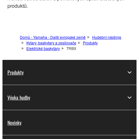
produktů.
Domů - Yamaha - Další evropské země
Hudební nástroje
Kytary, baskytary a zesilovače
Produkty
Elektrické baskytary
TRBX
Produkty
Výuka hudby
Novinky