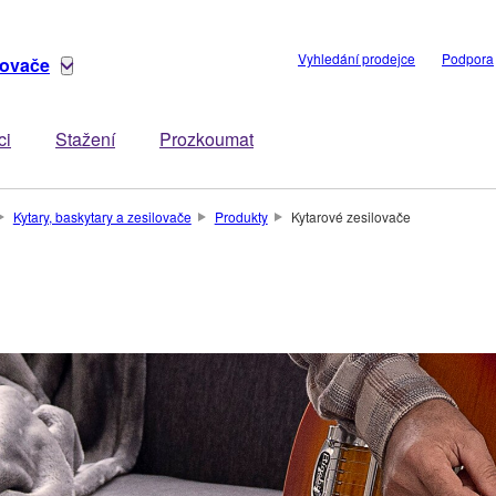
Vyhledání prodejce
Podpora
lovače
ci
Stažení
Prozkoumat
Kytary, baskytary a zesilovače
Produkty
Kytarové zesilovače