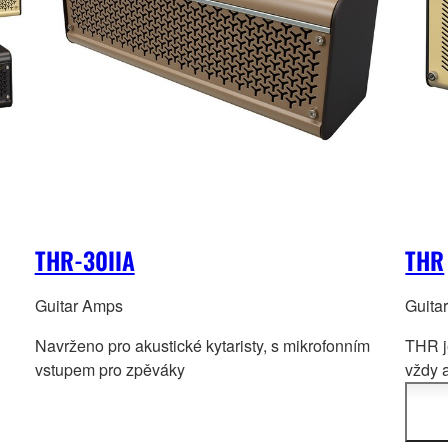
THR-30IIA
THR
Guitar Amps
Guita
Navrženo pro akustické kytaristy, s mikrofonním
THR j
vstupem pro zpěváky
vždy a
dokon
hi-fi
st
vytvo