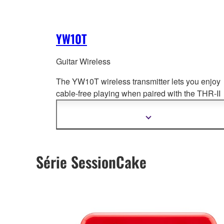
YW10T
Guitar Wireless
The YW10T wireless transmitter lets you enjoy
cable-free playing when paired with the THR-II
Wireless amps and compatible Line 6 products.
Simply plug in and experience wireless freedo
Zobrazit
další
informace
Série SessionCake