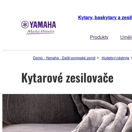
Kytary, baskytary a zesi
Produkty
Uměl
Domů - Yamaha - Další evropské země
Hudební nástroje
Kytarové zesilovače