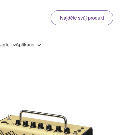
Najděte svůj produkt
série
Aplikace