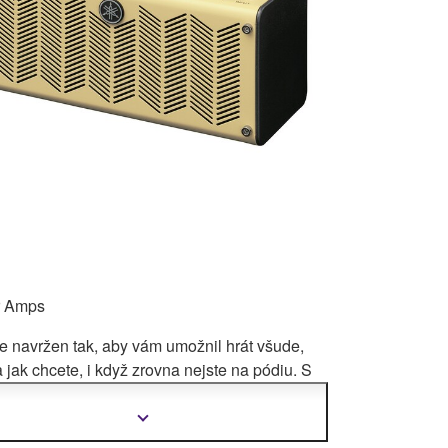
r Amps
e navržen tak, aby vám umožnil hrát všude,
 jak chcete, i když zrovna nejste na pódiu. S
alou odezvou zesilovače, s úžasnými efekty a
ereo zvukem v jednom balení. Zařízení
Zobrazit
další
řeno, aby splnilo všechny vaše požadavky při