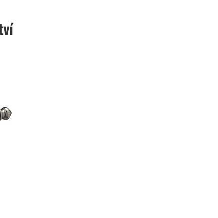
hře m
vašeh
tví