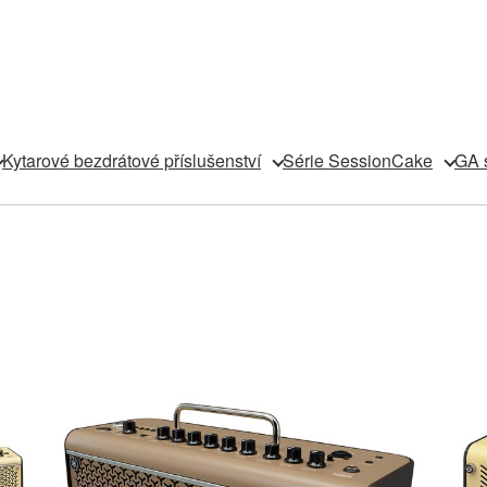
Kytarové bezdrátové příslušenství
Série SessionCake
GA 