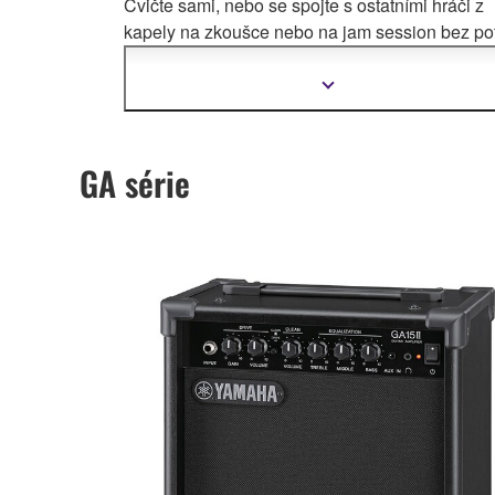
Cvičte sami, nebo se spojte s ostatními hráči z
kapely na zkoušce nebo na jam session
bez pot
bez omezení prostoru a bez rušení vašich sou
nebo dalších členů rodiny.
Zobrazit
další
informace
GA série