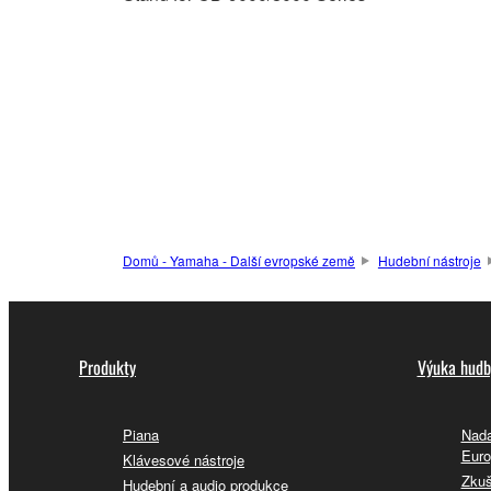
Domů - Yamaha - Další evropské země
Hudební nástroje
Produkty
Výuka hudb
Piana
Nada
Euro
Klávesové nástroje
Zkuš
Hudební a audio produkce