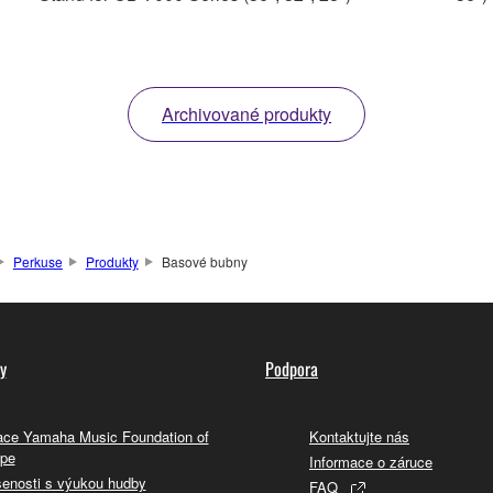
Archivované produkty
Perkuse
Produkty
Basové bubny
y
Podpora
ce Yamaha Music Foundation of
Kontaktujte nás
pe
Informace o záruce
enosti s výukou hudby
FAQ