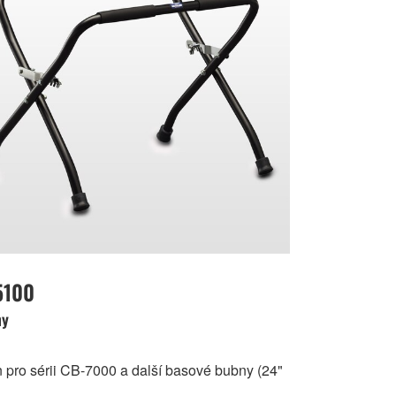
5100
ny
n pro sérii CB-7000 a další basové bubny (24"