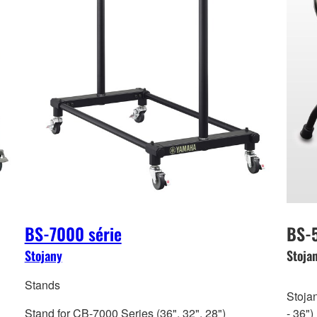
BS-7000 série
BS-
Stojany
Stoja
Stands
Stoja
Stand for CB-7000 Series (36", 32", 28")
- 36")