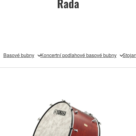
Řada
Basové bubny
Koncertní podlahové basové bubny
Stoja