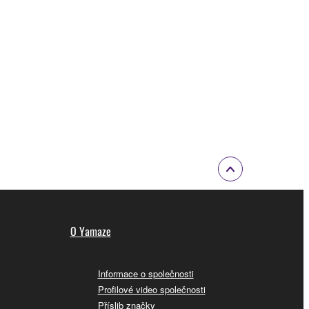
O Yamaze
Informace o společnosti
Profilové video společnosti
Příslib značky