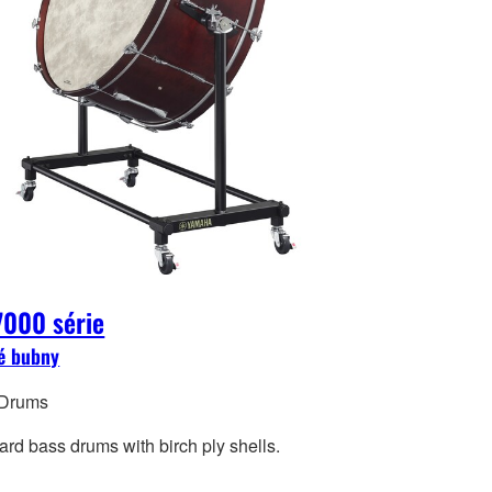
000 série
é bubny
 Drums
rd bass drums with birch ply shells.