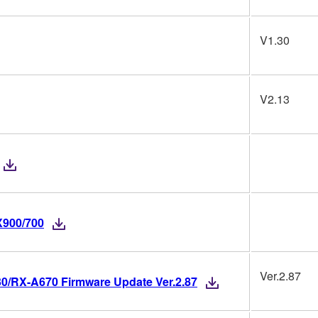
V1.30
V2.13
X900/700
Ver.2.87
/RX-A670 Firmware Update Ver.2.87