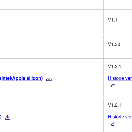
V1.11
V1.30
V1.2.1
ntel/Apple silicon)
Historie ver
V1.2.1
)
Historie ver