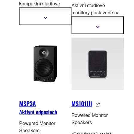
kompaktní studiové
Aktivní studiové
monitory pro
monitory postavené na
nekompromisní tvůrce
Zobrazit
úspěchu jejich
další
legendárních
informace
Zobrazit
další
před
chůdců, které se
informace
staly skutečným
standardem v oboru pro
svoji přesnost.
MSP3A
MS101III
Aktivní odposlech
Powered Monitor
Speakers
Powered Monitor
Speakers