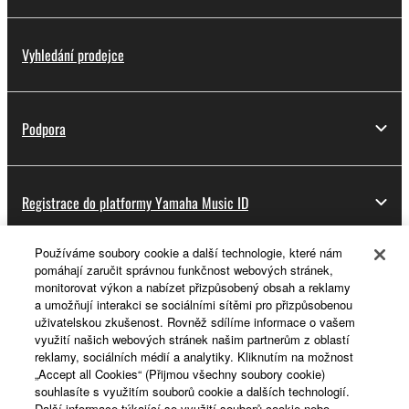
Vyhledání prodejce
Podpora
Registrace do platformy Yamaha Music ID
Používáme soubory cookie a další technologie, které nám
pomáhají zaručit správnou funkčnost webových stránek,
O Yamaze
monitorovat výkon a nabízet přizpůsobený obsah a reklamy
a umožňují interakci se sociálními sítěmi pro přizpůsobenou
uživatelskou zkušenost. Rovněž sdílíme informace o vašem
využití našich webových stránek našim partnerům z oblastí
Česká republika a Slovensko - Czech
reklamy, sociálních médií a analytiky. Kliknutím na možnost
„Accept all Cookies“ (Přijmou všechny soubory cookie)
Business
souhlasíte s využitím souborů cookie a dalších technologií.
Další informace týkající se využití souborů cookie nebo