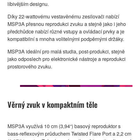
líbivějším designu.
Díky 22-wattovému vestavěnému zesilovači nabízí
MSP3A přesnou reprodukci zvuku a stejně jako i jeho
předchůdce nabízí různé vstupy a ovládací prvky a je
kompatibilní s mnoha volitelnými podpěrnými držáky.
MSP3A ideální pro malá studia, post-produkci, stejně
jako odposlech pro elektronické nástroje a reprodukci
prostorového zvuku.
Věrný zvuk v kompaktním těle
MSP3A využívá 10 cm (3,94“) basový reproduktor s
bass-reflexovým průduchem Twisted Flare Port a 2,2 cm