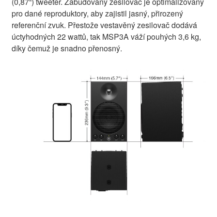
(0,87“) tweeter. Zabudovaný zesilovač je optimalizovaný
pro dané reproduktory, aby zajistil jasný, přirozený
referenční zvuk. Přestože vestavěný zesilovač dodává
úctyhodných 22 wattů, tak MSP3A váží pouhých 3,6 kg,
díky čemuž je snadno přenosný.