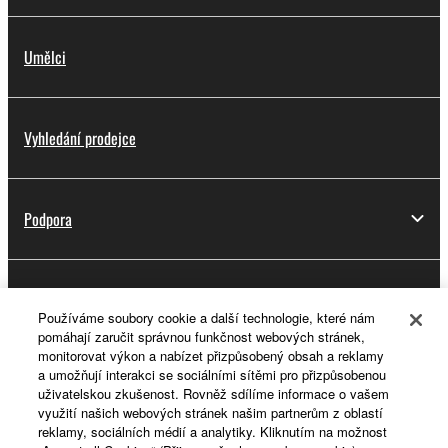
Umělci
Vyhledání prodejce
Podpora
Registrace do platformy Yamaha Music ID
Používáme soubory cookie a další technologie, které nám
pomáhají zaručit správnou funkčnost webových stránek,
monitorovat výkon a nabízet přizpůsobený obsah a reklamy
a umožňují interakci se sociálními sítěmi pro přizpůsobenou
O Yamaze
uživatelskou zkušenost. Rovněž sdílíme informace o vašem
využití našich webových stránek našim partnerům z oblastí
reklamy, sociálních médií a analytiky. Kliknutím na možnost