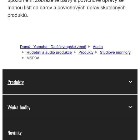
mohou lišit od barev a povrchových úprav skutečných
produktů.
Domů - Yamaha - Další evropské země
Audio
Hudební a audio produkce
Produkty
Studiové monitory
MSP3A
Produkty
Výuka hudby
Novinky