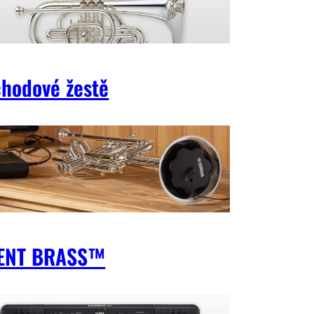
hodové žestě
LENT BRASS™