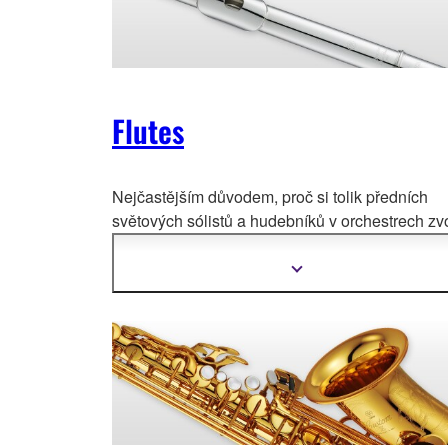
Flutes
Nejčastějším důvodem, proč si tolik předních
světových sólistů a hudebníků v orchestrech zvo
příč
né flétny Yamaha je, že dávají umělci téměř
zázračnou svobodu vytvořit si svůj vlastní uniká
Zobrazit
další
zvuk.
informace