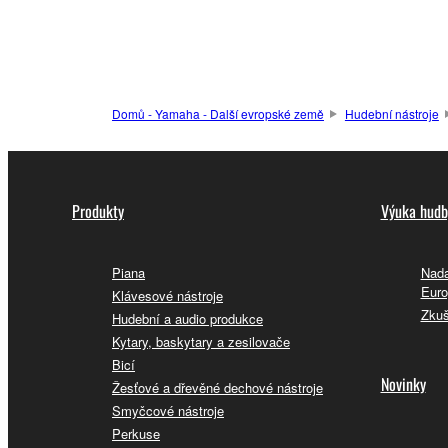
Domů - Yamaha - Další evropské země
Hudební nástroje
Produkty
Výuka hudb
Piana
Nada
Euro
Klávesové nástroje
Zkuš
Hudební a audio produkce
Kytary, baskytary a zesilovače
Bicí
Novinky
Žesťové a dřevěné dechové nástroje
Smyčcové nástroje
Perkuse