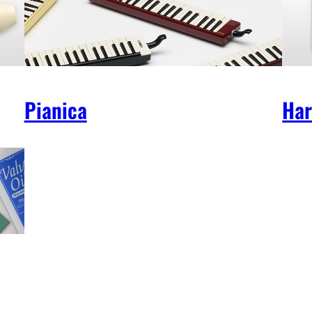
Pianica
Har