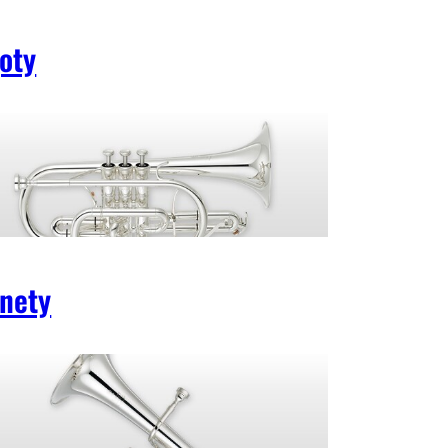
oty
nety