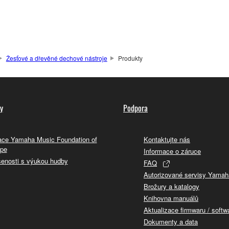
Žesťové a dřevěné dechové nástroje
Produkty
y
Podpora
ce Yamaha Music Foundation of
Kontaktujte nás
pe
Informace o záruce
enosti s výukou hudby
FAQ
Autorizované servisy Yamah
Brožury a katalogy
Knihovna manuálů
Aktualizace firmwaru / softw
Dokumenty a data