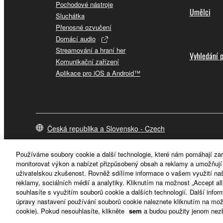
Pochodové nástroje
Umělci
Sluchátka
Přenosné ozvučení
Domácí audio
Streamování a hraní her
Vyhledání 
Komunikační zařízení
Aplikace pro iOS a Android™
Česká republika a Slovensko - Czech
Používáme soubory cookie a další technologie, které nám pomáhají za
monitorovat výkon a nabízet přizpůsobený obsah a reklamy a umožňují i
uživatelskou zkušenost. Rovněž sdílíme informace o vašem využití na
reklamy, sociálních médií a analytiky. Kliknutím na možnost „Accept al
souhlasíte s využitím souborů cookie a dalších technologií. Další infor
úpravy nastavení používání souborů cookie naleznete kliknutím na mož
cookie). Pokud nesouhlasíte, klikněte
sem
a budou použity jenom nezb