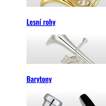
Lesní rohy
Barytony