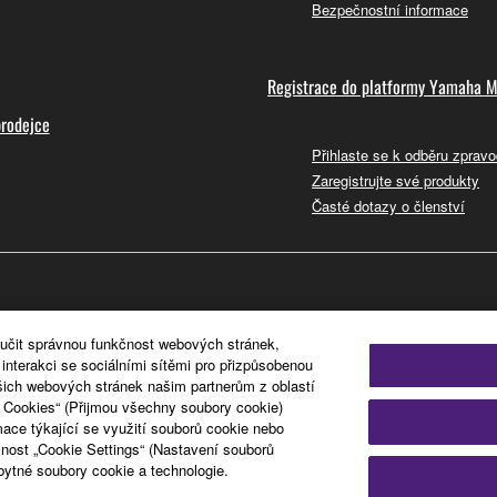
Bezpečnostní informace
Registrace do platformy Yamaha M
prodejce
Přihlaste se k odběru zpravo
Zaregistrujte své produkty
Časté dotazy o členství
ručit správnou funkčnost webových stránek,
nterakci se sociálními sítěmi pro přizpůsobenou
šich webových stránek našim partnerům z oblastí
l Cookies“ (Přijmou všechny soubory cookie)
mace týkající se využití souborů cookie nebo
nost „Cookie Settings“ (Nastavení souborů
ytné soubory cookie a technologie.