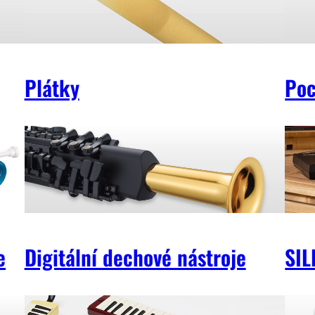
Plátky
Poc
e
Digitální dechové nástroje
SI