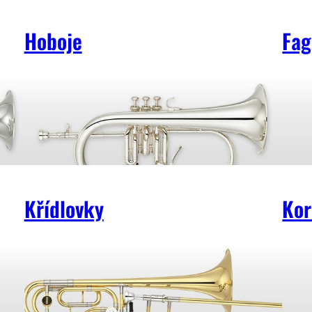
Hoboje
Fag
Křídlovky
Kor