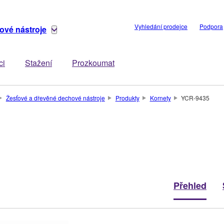
Vyhledání prodejce
Podpora
ové nástroje
ci
Stažení
Prozkoumat
Žesťové a dřevěné dechové nástroje
Produkty
Kornety
YCR-9435
Přehled