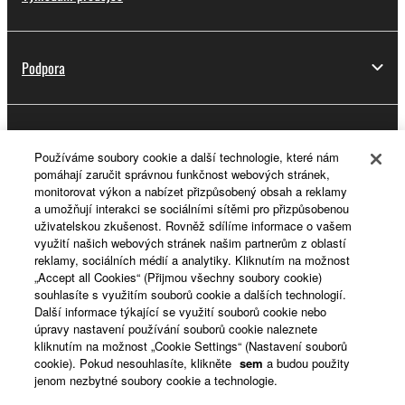
Podpora
Registrace do platformy Yamaha Music ID
Používáme soubory cookie a další technologie, které nám
pomáhají zaručit správnou funkčnost webových stránek,
monitorovat výkon a nabízet přizpůsobený obsah a reklamy
a umožňují interakci se sociálními sítěmi pro přizpůsobenou
O Yamaze
uživatelskou zkušenost. Rovněž sdílíme informace o vašem
využití našich webových stránek našim partnerům z oblastí
reklamy, sociálních médií a analytiky. Kliknutím na možnost
„Accept all Cookies“ (Přijmou všechny soubory cookie)
Česká republika a Slovensko - Czech
souhlasíte s využitím souborů cookie a dalších technologií.
Další informace týkající se využití souborů cookie nebo
Business
úpravy nastavení používání souborů cookie naleznete
kliknutím na možnost „Cookie Settings“ (Nastavení souborů
cookie). Pokud nesouhlasíte, klikněte
sem
a budou použity
jenom nezbytné soubory cookie a technologie.