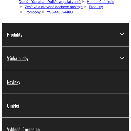
Domů - Yamaha - Další evropské země
Hudební nástroje
Žesťové a dřevěné dechové nástroje
Produkty
Trombóny
YSL-446G/448G
Produkty
Výuka hudby
Novinky
Umělci
Vyhledání prodejce