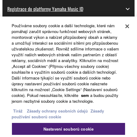
Registrace do platformy Yamaha Music ID
Používáme soubory cookie a další technologie, které nám
pomáhají zaručit správnou funkčnost webových stránek,
O Yamaze
monitorovat výkon a nabízet přizpůsobený obsah a reklamy
a umožňují interakci se sociálními sítěmi pro přizpůsobenou
uživatelskou zkušenost. Rovněž sdílíme informace o vašem
využití našich webových stránek našim partnerům z oblastí
Česká republika a Slovensko - Czech
reklamy, sociálních médií a analytiky. Kliknutím na možnost
„Accept all Cookies“ (Přijmou všechny soubory cookie)
Business
souhlasíte s využitím souborů cookie a dalších technologií.
Další informace týkající se využití souborů cookie nebo
úpravy nastavení používání souborů cookie naleznete
kliknutím na možnost „Cookie Settings“ (Nastavení souborů
cookie). Pokud nesouhlasíte, klikněte
sem
a budou použity
jenom nezbytné soubory cookie a technologie.
Tiráž
Zásady ochrany osobních údajů
Zásady
používání souborů cookie
Kontaktujte nás
Podmínky užití
Nastavení souborů cookie
Zásady ochrany osobních údajů