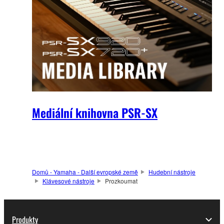
Mediální knihovna PSR-SX
Domů - Yamaha - Další evropské země
Hudební nástroje
Klávesové nástroje
Prozkoumat
Produkty