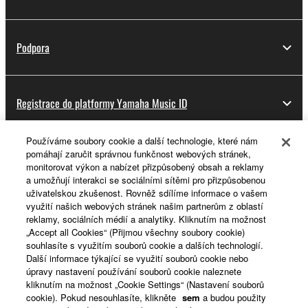
Podpora
Registrace do platformy Yamaha Music ID
Používáme soubory cookie a další technologie, které nám
pomáhají zaručit správnou funkčnost webových stránek,
O Yamaze
monitorovat výkon a nabízet přizpůsobený obsah a reklamy
a umožňují interakci se sociálními sítěmi pro přizpůsobenou
uživatelskou zkušenost. Rovněž sdílíme informace o vašem
využití našich webových stránek našim partnerům z oblastí
Česká republika a Slovensko - Czech
reklamy, sociálních médií a analytiky. Kliknutím na možnost
„Accept all Cookies“ (Přijmou všechny soubory cookie)
Business
souhlasíte s využitím souborů cookie a dalších technologií.
Další informace týkající se využití souborů cookie nebo
úpravy nastavení používání souborů cookie naleznete
kliknutím na možnost „Cookie Settings“ (Nastavení souborů
cookie). Pokud nesouhlasíte, klikněte
sem
a budou použity