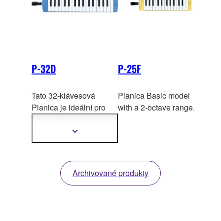
Dodáváno v praktickém
měkkém obalu.
P-32D
P-25F
Tato 32-klávesová
Pianica Basic model
Pianica je ideá
lní pro
with a 2-octave range.
souborovou i sólovou
hru.
Zobrazit
další
informace
Archivované produkty