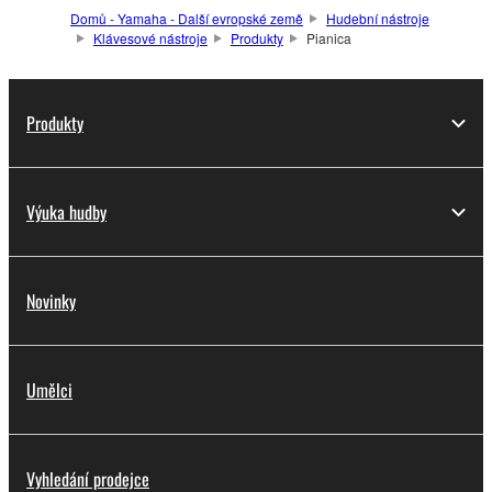
Domů - Yamaha - Další evropské země
Hudební nástroje
Klávesové nástroje
Produkty
Pianica
Produkty
Výuka hudby
Novinky
Umělci
Vyhledání prodejce