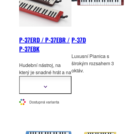
P-37ERD / P-37EBR /
P-37D
P-37EBK
Luxusní Pianica s
širokým rozsahem 3
Hudební nástroj, na
oktáv.
který je snadné hrát a na
který si můžete zahrát
téměř kdekoli. Hnědá a
Zobrazit
další
černá pianica má skvěle
informace
vyvážený jemný
tóne v
Dostupná varianta
celém rozsahu nástroje,
zatímco červená pianica
se vyznačuje živým a
brilantním tónem.