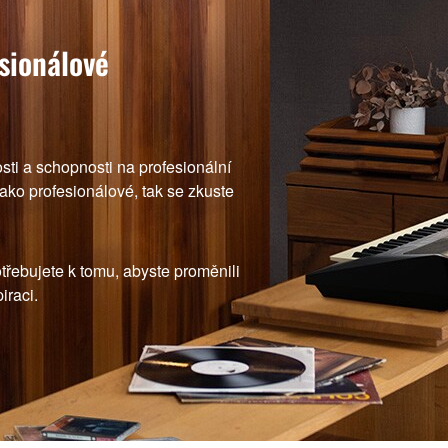
sionálové
sti a schopnosti na profesionální
jako profesionálové, tak se zkuste
ebujete k tomu, abyste proměnili
iraci.