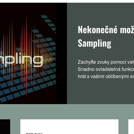
Nekonečné možn
Sampling
Zachyťte zvuky pomocí vstu
Snadno ovladatelná funkc
hrát s vašimi oblíbenými e