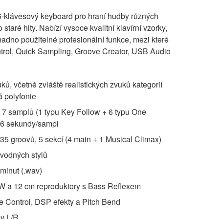
-klávesový keyboard pro hraní hudby různých
staré hity. Nabízí vysoce kvalitní klavírní vzorky,
dno použitelné profesionální funkce, mezi které
ntrol, Quick Sampling, Groove Creator, USB Audio
ků, včetně zvláště realistických zvuků kategorií
á polyfonie
 7 samplů (1 typu Key Follow + 6 typu One
,6 sekundy/sampl
35 groovů, 5 sekcí (4 main + 1 Musical Climax)
vodných stylů
minut (.wav)
W a 12 cm reproduktory s Bass Reflexem
ve Control, DSP efekty a Pitch Bend
y L/R