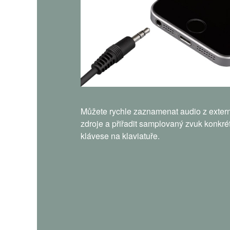
Můžete rychle zaznamenat audio z exter
zdroje a přiřadit samplovaný zvuk konkré
klávese na klaviatuře.