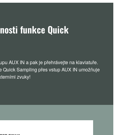
osti funkce Quick
pu AUX IN a pak je přehrávejte na klaviatuře.
e Quick Sampling přes vstup AUX IN umožňuje
xterními zvuky!