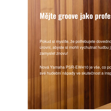
Mějte groove jako profe
Pokud si myslíte, že potřebujete dovedno
úrovni, abyste si mohli vychutnat hudbu 
zamyslet znovu!
Nová Yamaha PSR-EW410 je vše, co potř
své hudební nápady ve skutečnost a insp