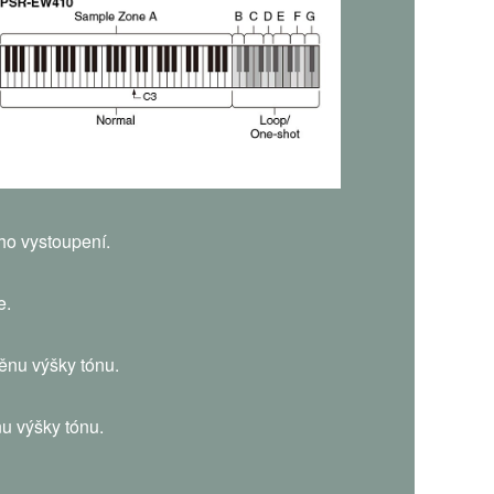
ho vystoupení.
e.
ěnu výšky tónu.
u výšky tónu.