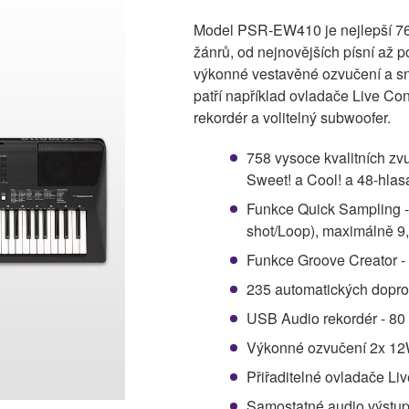
Model PSR-EW410 je nejlepší 76
žánrů, od nejnovějších písní až po 
výkonné vestavěné ozvučení a sna
patří například ovladače Live Co
rekordér a volitelný subwoofer.
758 vysoce kvalitních zvu
Sweet! a Cool! a 48-hlas
Funkce Quick Sampling -
shot/Loop), maximálně 9
Funkce Groove Creator - 
235 automatických dopro
USB Audio rekordér - 80 
Výkonné ozvučení 2x 12
Přiřaditelné ovladače Li
Samostatné audio výstup