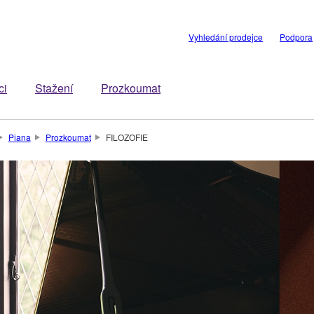
Vyhledání prodejce
Podpora
ci
Stažení
Prozkoumat
Piana
Prozkoumat
FILOZOFIE