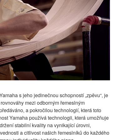
r Yamaha s jeho jedinečnou schopností „zpěvu“, je
 rovnováhy mezi odborným řemeslným
předáváno, a pokročilou technologií, která toto
nost Yamaha používá technologii, která umožňuje
ržení stabilní kvality na vynikající úrovni,
vednosti a citlivost našich řemeslníků do každého