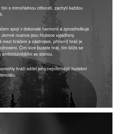
tón s mimořádnou citlivostí, zachytí každou
i.
ráčem spojí v dokonalé harmonii a zprostředkuje
n. Jemné nuance jsou hluboce vyjádřeny
á mezi hráčem a nástrojem, přičemž hráč je
ožnostmi. Čím více budete hrát, tím blíže se
 ambicióznějšími se stanou.
pomohly hráči sdílet jeho nejniternější hudební
enciálu.