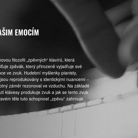
VAŠIM EMOCÍM
vou filozofii „zpěvných“ klavírů, která
iťuje zpěvák, který přirozeně vyjadřuje své
oce ve zvuk. Hudební myšlenky pianisty,
 jsou reprodukovány s identickými nuancemi –
otný záměr rezonoval ve vzduchu. Na základě
nutí klávesy produkuje zvuk a jak se tento zvuk
ve svém těle tuto schopnost „zpěvu“ zahrnuje.