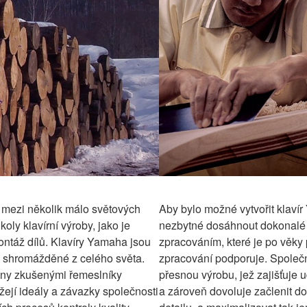
a mezi několik málo světových
Aby bylo možné vytvořit klaví
oly klavírní výroby, jako je
nezbytné dosáhnout dokonalé
ntáž dílů. Klavíry Yamaha jsou
zpracováním, které je po věky 
a shromážděné z celého světa.
zpracování podporuje. Společ
eny zkušenými řemeslníky
přesnou výrobu, jež zajišťuje ud
ážejí ideály a závazky společnosti
a zároveň dovoluje začlenit do