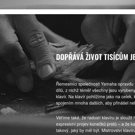
DOPŘÁVÁ ŽIVOT TISÍCŮM J
Řemeslníci společnosti Yamaha opravdu věř
dílů, z nichž téměř všechny jsou vyrobeny 
klavír. Na klavír pohlížíme jako na celek, k
spojením mnoha dalších, aby přinášel n
Věříme také, že radostí klavíru je sloužit 
expresivní projev konečků prstů – a že ka
takový, jaký by měl být. Mistrovství klav