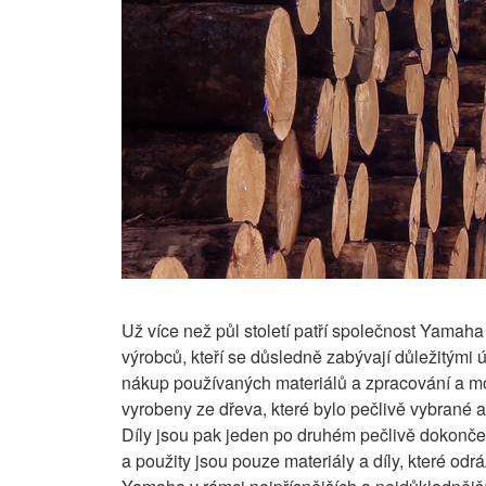
Už více než půl století patří společnost Yamah
výrobců, kteří se důsledně zabývají důležitými úk
nákup používaných materiálů a zpracování a mo
vyrobeny ze dřeva, které bylo pečlivě vybrané 
Díly jsou pak jeden po druhém pečlivě dokonč
a použity jsou pouze materiály a díly, které odr