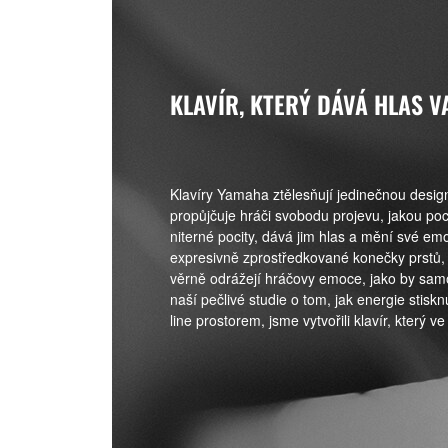
KLAVÍR, KTERÝ DÁVÁ HLAS 
Klavíry Yamaha ztělesňují jedinečnou designo
propůjčuje hráči svobodu projevu, jakou poc
niterné pocity, dává jim hlas a mění své em
expresivně zprostředkované konečky prstů,
věrně odrážejí hráčovy emoce, jako by sam
naší pečlivé studie o tom, jak energie stisk
line prostorem, jsme vytvořili klavír, který 