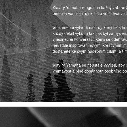
Klavíry Yamaha reagují na každý zahraný 
emoci a vás inspirují k ještě větší tvořivost
Snažíme se vytvořit nástroj, který se s h
každý detail výkonu tak, jak byl zamýšle
v jedinečné konverzaci, která se odehráv
neustále inspirován novými kreativními m
dostanete ke svým hudebním cílům, a tím
Klavíry Yamaha se neustále vyvíjejí, aby 
vnímavost a plně dosáhnout osobního pot