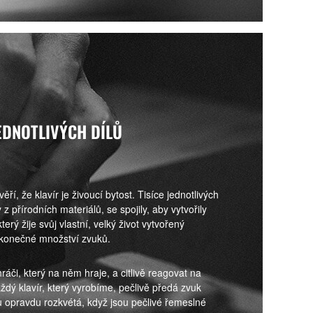
EDNOTLIVÝCH DÍLŮ
í, že klavír je živoucí bytost. Tisíce jednotlivých
z přírodních materiálů, se spojily, aby vytvořily
terý žije svůj vlastní, velký život vytvořený
ekonečné množství zvuků.
hráči, který na něm hraje, a citlivě reagovat na
ždý klavír, který vyrobíme, pečlivě předá zvuk
íru opravdu rozkvétá, když jsou pečlivé řemeslné