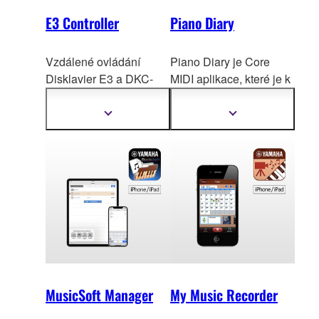
E3 Controller
Piano Diary
Vzdálené ovládání
Piano Diary je Core
Disklavier E3 a DKC-
MIDI aplikace, které je k
850 bylo upraveno pro
dispozici zdarma a je
použití s chytrými
určená pro
snadný
Zobrazit
Zobrazit
další
další
telefony,
takže ovládání
záznam, archivaci a
informace
informace
je možné takovým
sdílení vašich
způsobem, jako jsou
každodenních klavírních
intuitivní doteky nebo
performancí.
švihání prsty.
MusicSoft Manager
My Music Recorder