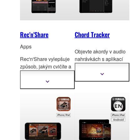
Rec'n'Share
Chord Tracker
Apps
Objevte akordy v audio
Rec'n'Share vylepšuje
nahrávkách s aplikací
způsob, jakým cvičíte a
Yamaha Chord Track
er!
umožňuje vytvářet
* Chord Tracker pro
Zobrazit
další
ohromující
zvuk, video a
Android je nyní
Zobrazit
informace
další
snadno vše sdílet přímo
dostupný na Google
informace
z vašeho chytrého
Play.
(smart) zařízení.