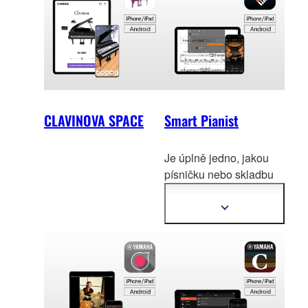
CLAVINOVA SPACE
Smart Pianist
Je úplně jedno, jakou
písničku nebo sk
ladbu
hrajete. Jediná aplikace
pro vás.
Zobrazit
další
informace