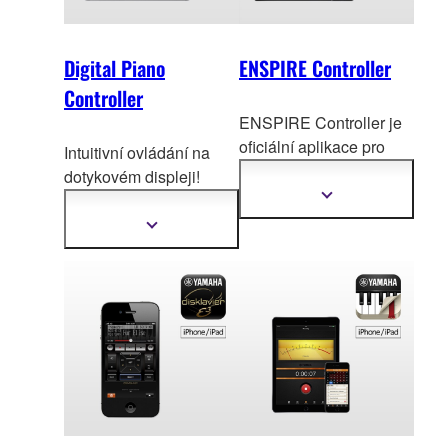
Digital Piano
ENSPIRE Controller
Controller
ENSPIRE Controller je
oficiální aplikace p
ro
Intuitivní ovládání na
ovládání řady Yamaha
dotykovém displeji!
Disklavier ENSPIRE.
Užijte si šir
okou škálu
Zobrazit
další
snadno ovladatelných
Zobrazit
informace
další
funkcí digitálního piana.
informace