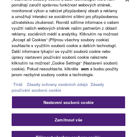
pomáhají zaručit správnou funkčnost webových stránek,
O Yamaze
monitorovat výkon a nabízet přizpůsobený obsah a reklamy
a umožňují interakci se sociálními sítěmi pro přizpůsobenou
uživatelskou zkušenost. Rovněž sdílíme informace o vašem
využití našich webových stránek našim partnerům z oblastí
Česká republika a Slovensko - Czech
reklamy, sociálních médií a analytiky. Kliknutím na možnost
„Accept all Cookies“ (Přijmou všechny soubory cookie)
Business
souhlasíte s využitím souborů cookie a dalších technologií.
Další informace týkající se využití souborů cookie nebo
úpravy nastavení používání souborů cookie naleznete
kliknutím na možnost „Cookie Settings“ (Nastavení souborů
cookie). Pokud nesouhlasíte, klikněte
sem
a budou použity
jenom nezbytné soubory cookie a technologie.
Tiráž
Zásady ochrany osobních údajů
Zásady
používání souborů cookie
Kontaktujte nás
Podmínky užití
Nastavení souborů cookie
Zásady ochrany osobních údajů
Zásady používání souborů cookie
Tiráž
Zamítnout vše
© Yamaha Corporation.