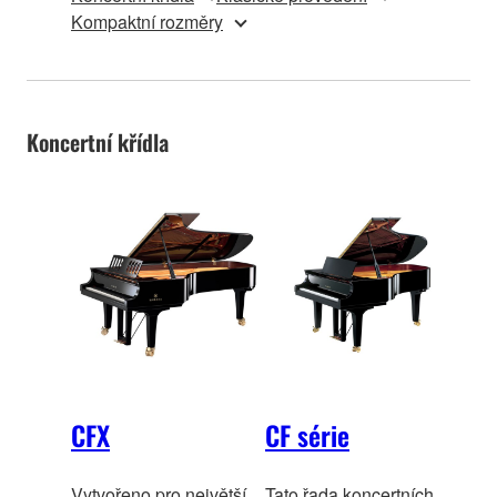
Kompaktní rozměry
Koncertní křídla
CFX
CF série
Vytvořeno pro největší
Tato řada koncertních