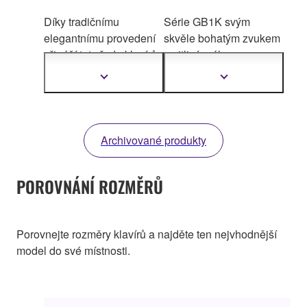
Díky tradičnímu
Série GB1K svým
elegantnímu provedení
skvěle bohatým zvukem
přináší tato řada klavírů
a citlivým úhozem
radost z hraní tolika
vyvolává h
udební
Zobrazit
Zobrazit
lidem, kolika je to jen
emoce velkého křídla –
další
další
informace
informace
možné.
Navzdory svým
avšak v mnohem
kompaktním rozměrům
kompaktnějším měřítku.
se pyšní bohatým
Archivované produkty
zvukem a jemností, které
může nabídnout pouze
POROVNÁNÍ ROZMĚRŮ
společnost Yamaha.
Porovnejte rozměry klavírů a najděte ten nejvhodnější
model do své místnosti.