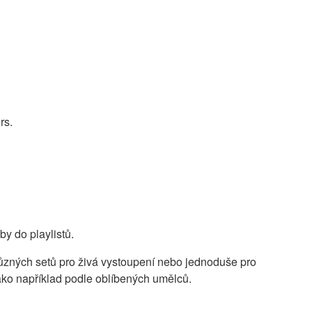
rs.
y do playlistů.
u různých setů pro živá vystoupení nebo jednoduše pro
jako například podle oblíbených umělců.