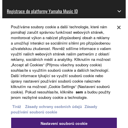
Registrace do platformy Yamaha Music ID
Používáme soubory cookie a další technologie, které nám
pomáhají zaručit správnou funkčnost webových stránek,
O Yamaze
monitorovat výkon a nabízet přizpůsobený obsah a reklamy
a umožňují interakci se sociálními sítěmi pro přizpůsobenou
uživatelskou zkušenost. Rovněž sdílíme informace o vašem
využití našich webových stránek našim partnerům z oblastí
Česká republika a Slovensko - Czech
reklamy, sociálních médií a analytiky. Kliknutím na možnost
„Accept all Cookies“ (Přijmou všechny soubory cookie)
Business
souhlasíte s využitím souborů cookie a dalších technologií.
Další informace týkající se využití souborů cookie nebo
úpravy nastavení používání souborů cookie naleznete
kliknutím na možnost „Cookie Settings“ (Nastavení souborů
cookie). Pokud nesouhlasíte, klikněte
sem
a budou použity
jenom nezbytné soubory cookie a technologie.
Tiráž
Zásady ochrany osobních údajů
Zásady
používání souborů cookie
Kontaktujte nás
Podmínky užití
Nastavení souborů cookie