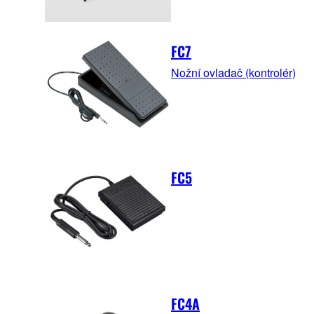
FC7
Nožní ovladač (kontrolér)
FC5
FC4A