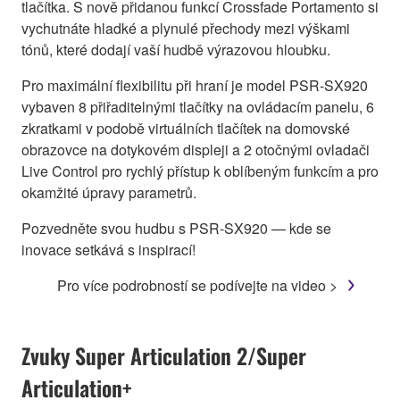
tlačítka. S nově přidanou funkcí Crossfade Portamento si
vychutnáte hladké a plynulé přechody mezi výškami
tónů, které dodají vaší hudbě výrazovou hloubku.
Pro maximální flexibilitu při hraní je model PSR-SX920
vybaven 8 přiřaditelnými tlačítky na ovládacím panelu, 6
zkratkami v podobě virtuálních tlačítek na domovské
obrazovce na dotykovém displeji a 2 otočnými ovladači
Live Control pro rychlý přístup k oblíbeným funkcím a pro
okamžité úpravy parametrů.
Pozvedněte svou hudbu s PSR-SX920 — kde se
inovace setkává s inspirací!
Pro více podrobností se podívejte na video >
Zvuky Super Articulation 2/Super
Articulation+