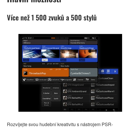
Více než 1 500 zvuků a 500 stylů
Rozvíjejte svou hudební kreativitu s nástrojem PSR-