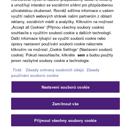
a umožňují interakci se sociálními sítěmi pro přizpůsobenou
Pro více podrobností se podívejte na video >
uživatelskou zkušenost. Rovněž sdílíme informace o vašem
využití našich webových stránek našim partnerům z oblastí
reklamy, sociálních médií a analytiky. Kliknutím na možnost
„Accept all Cookies“ (Přijmou všechny soubory cookie)
souhlasíte s využitím souborů cookie a dalších technologií.
Španělsky
Další informace týkající se využití souborů cookie nebo
úpravy nastavení používání souborů cookie naleznete
kliknutím na možnost „Cookie Settings“ (Nastavení souborů
cookie). Pokud nesouhlasíte, klikněte
sem
a budou použity
jenom nezbytné soubory cookie a technologie.
Tiráž
Zásady ochrany osobních údajů
Zásady
používání souborů cookie
Nastavení souborů cookie
Zamítnout vše
Přijmout všechny soubory cookie
Pro více podrobností se podívejte na video >