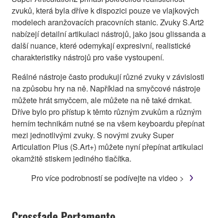
zvuků, která byla dříve k dispozici pouze ve vlajkových
modelech aranžovacích pracovních stanic. Zvuky S.Art2
nabízejí detailní artikulaci nástrojů, jako jsou glissanda a
další nuance, které odemykají expresivní, realistické
charakteristiky nástrojů pro vaše vystoupení.
Reálné nástroje často produkují různé zvuky v závislosti
na způsobu hry na ně. Například na smyčcové nástroje
můžete hrát smyčcem, ale můžete na ně také drnkat.
Dříve bylo pro přístup k těmto různým zvukům a různým
herním technikám nutné se na všem keyboardu přepínat
mezi jednotlivými zvuky. S novými zvuky Super
Articulation Plus (S.Art+) můžete nyní přepínat artikulaci
okamžitě stiskem jediného tlačítka.
Pro více podrobností se podívejte na video >
Crossfade Portamento