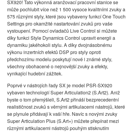
SX920! Tato výkonná aranžovací pracovní stanice se
může pochlubit více než 1 500 vysoce kvalitními zvuky a
575 různými styly, které jsou vybaveny funkcí One Touch
Settings pro okamžité nastartování zvuků pro vaše
vystoupení. Pomocí ovladačů Live Control si můžete
díky funkci Style Dynamics Control upravit energii a
dynamiku jakéhokoli stylu. A díky dvojnásobnému
výkonu inzertních efektů DSP pro styly oproti
předchozímu modelu poskytují nové i známé styly,
všechny obohacené o nejnovější zvuky a efekty,
vynikající hudební zážitek.
Poprvé v nástrojích řady SX je model PSR-SX920
vybaven technologií Super Articulation2 (S.Art2). Aniž
byste o tom přemýšleli, S.Art2 přináší bezprecedentní
realističnost zvuků s věrnými artikulacemi nástrojů, které
se plynule přidávají k vaší hře. Navíc s novými zvuky
Super Articulation Plus (S.Art+) můžete přepínat mezi
různými artikulacemi nástrojů pouhým stisknutím