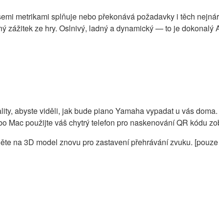
i metrikami splňuje nebo překonává požadavky i těch nejnároč
ný zážitek ze hry. Oslnivý, ladný a dynamický — to je dokonalý
ality, abyste viděli, jak bude piano Yamaha vypadat u vás doma. P
nebo Mac použijte váš chytrý telefon pro naskenování QR kódu 
kněte na 3D model znovu pro zastavení přehrávání zvuku. [pouze