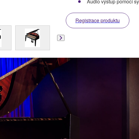
Audio výstup pomocí s
Registrace produktu