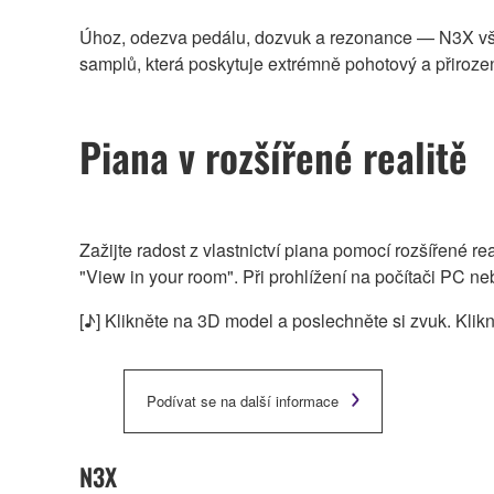
Úhoz, odezva pedálu, dozvuk a rezonance — N3X všem
samplů, která poskytuje extrémně pohotový a přiroze
Piana v rozšířené realitě
Zažijte radost z vlastnictví piana pomocí rozšířené re
"View in your room". Při prohlížení na počítači PC 
[♪] Klikněte na 3D model a poslechněte si zvuk. Kli
Podívat se na další informace
N3X