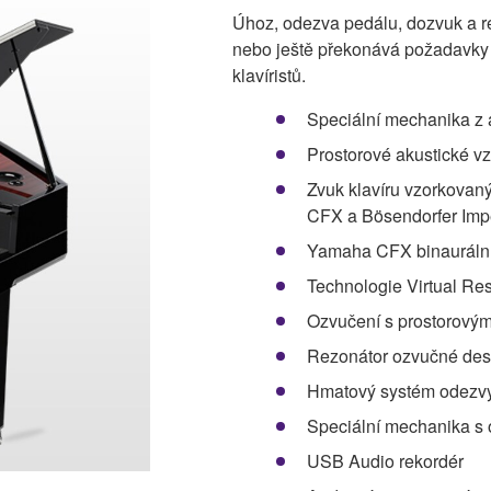
Úhoz, odezva pedálu, dozvuk a 
nebo ještě překonává požadavky i
klavíristů.
Speciální mechanika z a
Prostorové akustické v
Zvuk klavíru vzorkovan
CFX a Bösendorfer Impe
Yamaha CFX binauráln
Technologie Virtual R
Ozvučení s prostorovým
Rezonátor ozvučné des
Hmatový systém odezvy
Speciální mechanika s 
USB Audio rekordér