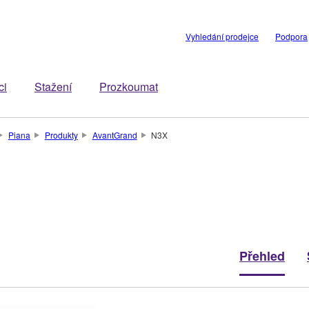
Vyhledání prodejce
Podpora
ci
Stažení
Prozkoumat
Piana
Produkty
AvantGrand
N3X
Přehled