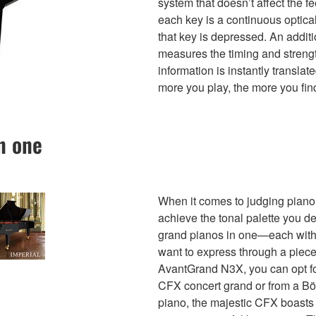
system that doesn’t affect the f
each key is a continuous optica
that key is depressed. An addit
measures the timing and strength
information is instantly transla
more you play, the more you fin
n one
When it comes to judging piano
achieve the tonal palette you d
grand pianos in one—each with 
want to express through a piece
AvantGrand N3X, you can opt f
CFX concert grand or from a Bö
piano, the majestic CFX boasts a