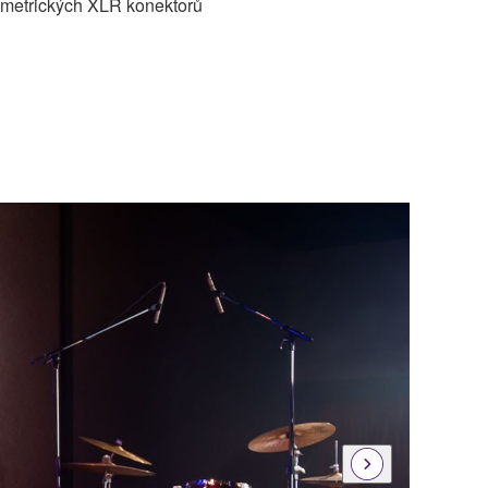
ymetrických XLR konektorů