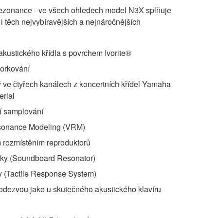
rezonance - ve všech ohledech model N3X splňuje
 těch nejvybíravějších a nejnáročnějších
kustického křídla s povrchem Ivorite®
zorkování
ý ve čtyřech kanálech z koncertních křídel Yamaha
rial
í samplování
esonance Modeling (VRM)
 rozmístěním reproduktorů
ky (Soundboard Resonator)
 (Tactile Response System)
odezvou jako u skutečného akustického klavíru