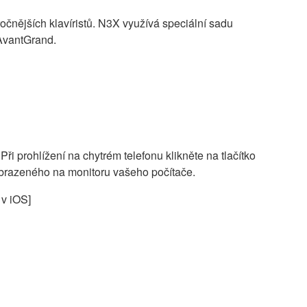
nějších klavíristů. N3X využívá speciální sadu
 AvantGrand.
ři prohlížení na chytrém telefonu klikněte na tlačítko
zobrazeného na monitoru vašeho počítače.
 v iOS]