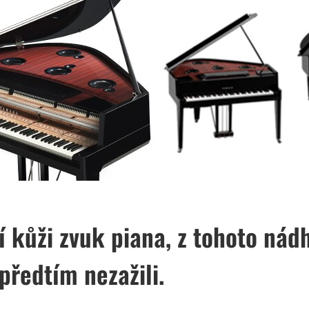
ní kůži zvuk piana, z tohoto ná
 předtím nezažili.