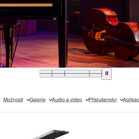
Možnosti
Galerie
Audio a video
Příslušenství
Aplika