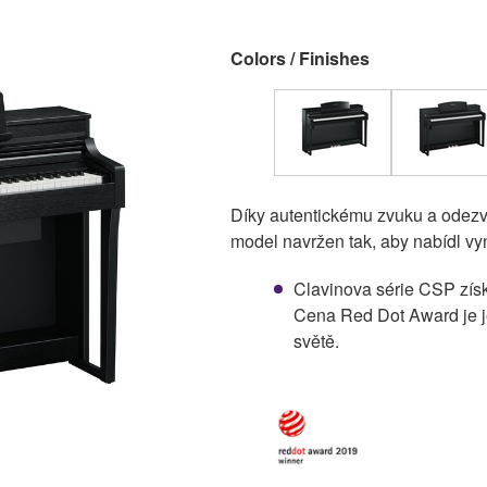
Colors / Finishes
Díky autentickému zvuku a odezvě
model navržen tak, aby nabídl vyni
Clavinova série CSP zís
Cena Red Dot Award je j
světě.