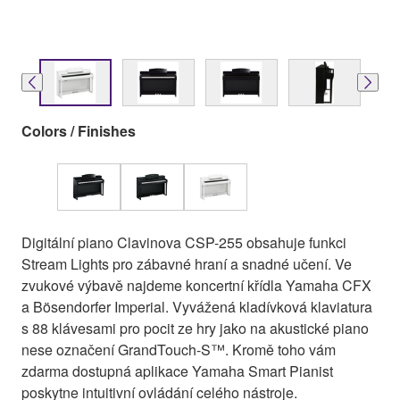
Colors / Finishes
Digitální piano Clavinova CSP-255 obsahuje funkci
Stream Lights pro zábavné hraní a snadné učení. Ve
zvukové výbavě najdeme koncertní křídla Yamaha CFX
a Bösendorfer Imperial. Vyvážená kladívková klaviatura
s 88 klávesami pro pocit ze hry jako na akustické piano
nese označení GrandTouch-S™. Kromě toho vám
zdarma dostupná aplikace Yamaha Smart Pianist
poskytne intuitivní ovládání celého nástroje.