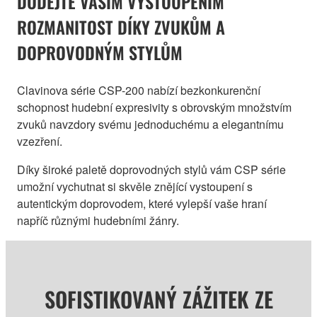
DODEJTE VAŠIM VYSTOUPENÍM
ROZMANITOST DÍKY ZVUKŮM A
DOPROVODNÝM STYLŮM
Clavinova série CSP-200 nabízí bezkonkurenční
schopnost hudební expresivity s obrovským množstvím
zvuků navzdory svému jednoduchému a elegantnímu
vzezření.
Díky široké paletě doprovodných stylů vám CSP série
umožní vychutnat si skvěle znějící vystoupení s
autentickým doprovodem, které vylepší vaše hraní
napříč různými hudebními žánry.
SOFISTIKOVANÝ ZÁŽITEK ZE