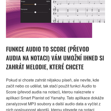
FUNKCE AUDIO TO SCORE (PŘEVOD
AUDIA NA NOTACI) VÁM UMOŽNÍ IHNED SI
ZAHRÁT MELODIE, KTERÉ CHCETE
Pokud si chcete zahrát nějakou píseň, ale nevíte, kde
začít nebo co udělat, tak stačí použít funkci Audio to
Score (převod audia na notaci), kterou naleznete v
aplikaci Smart Pianist od Yamahy. Tato aplikace dokáže
zanalyzovat MP3 soubory a další audio data a vyčíst z
nich posloupnost akordů, kterou převede na notaci