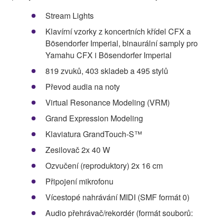
Stream Lights
Klavírní vzorky z koncertních křídel CFX a
Bösendorfer Imperial, binaurální samply pro
Yamahu CFX i Bösendorfer Imperial
819 zvuků, 403 skladeb a 495 stylů
Převod audia na noty
Virtual Resonance Modeling (VRM)
Grand Expression Modeling
Klaviatura GrandTouch-S™
Zesilovač 2x 40 W
Ozvučení (reproduktory) 2x 16 cm
Připojení mikrofonu
Vícestopé nahrávání MIDI (SMF formát 0)
Audio přehrávač/rekordér (formát souborů: