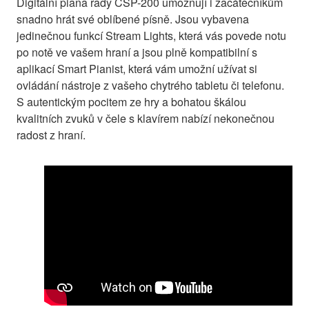
Digitální piana řady CSP-200 umožňují i začátečníkům
snadno hrát své oblíbené písně. Jsou vybavena
jedinečnou funkcí Stream Lights, která vás povede notu
po notě ve vašem hraní a jsou plně kompatibilní s
aplikací Smart Pianist, která vám umožní užívat si
ovládání nástroje z vašeho chytrého tabletu či telefonu.
S autentickým pocitem ze hry a bohatou škálou
kvalitních zvuků v čele s klavírem nabízí nekonečnou
radost z hraní.