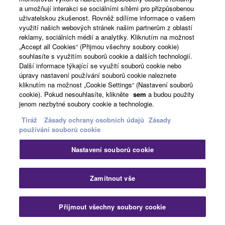
a umožňují interakci se sociálními sítěmi pro přizpůsobenou
uživatelskou zkušenost. Rovněž sdílíme informace o vašem
VÍCESTOPÉ NAHRÁVÁNÍ
využití našich webových stránek našim partnerům z oblastí
reklamy, sociálních médií a analytiky. Kliknutím na možnost
„Accept all Cookies“ (Přijmou všechny soubory cookie)
souhlasíte s využitím souborů cookie a dalších technologií.
Další informace týkající se využití souborů cookie nebo
úpravy nastavení používání souborů cookie naleznete
kliknutím na možnost „Cookie Settings“ (Nastavení souborů
cookie). Pokud nesouhlasíte, klikněte
sem
a budou použity
jenom nezbytné soubory cookie a technologie.
Tiráž
Zásady ochrany osobních údajů
Zásady
používání souborů cookie
Související produkty
Nastavení souborů cookie
Zamítnout vše
CSP-295
Vlajkový model série
Přijmout všechny soubory cookie
Clavinova CSP-200 je
digitální piano ve stylu