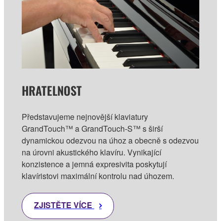
HRATELNOST
Představujeme nejnovější klaviatury
GrandTouch™ a GrandTouch-S™ s širší
dynamickou odezvou na úhoz a obecně s odezvou
na úrovni akustického klavíru. Vynikající
konzistence a jemná expresivita poskytují
klavíristovi maximální kontrolu nad úhozem.
ZJISTĚTE VÍCE